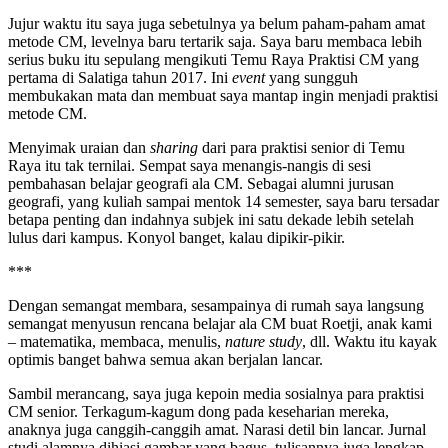
Jujur waktu itu saya juga sebetulnya ya belum paham-paham amat
metode CM, levelnya baru tertarik saja. Saya baru membaca lebih
serius buku itu sepulang mengikuti Temu Raya Praktisi CM yang
pertama di Salatiga tahun 2017. Ini
event
yang sungguh
membukakan mata dan membuat saya mantap ingin menjadi praktisi
metode CM.
Menyimak uraian dan
sharing
dari para praktisi senior di Temu
Raya itu tak ternilai. Sempat saya menangis-nangis di sesi
pembahasan belajar geografi ala CM. Sebagai alumni jurusan
geografi, yang kuliah sampai mentok 14 semester, saya baru tersadar
betapa penting dan indahnya subjek ini satu dekade lebih setelah
lulus dari kampus. Konyol banget, kalau dipikir-pikir.
***
Dengan semangat membara, sesampainya di rumah saya langsung
semangat menyusun rencana belajar ala CM buat Roetji, anak kami
– matematika, membaca, menulis,
nature study
, dll. Waktu itu kayak
optimis banget bahwa semua akan berjalan lancar.
Sambil merancang, saya juga kepoin media sosialnya para praktisi
CM senior. Terkagum-kagum dong pada keseharian mereka,
anaknya juga canggih-canggih amat. Narasi detil bin lancar. Jurnal
studi alamnya dihiasi gambar yang bagus, tulisannya juga lengkap