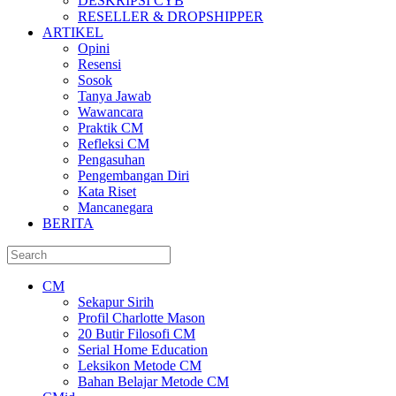
DESKRIPSI CYB
RESELLER & DROPSHIPPER
ARTIKEL
Opini
Resensi
Sosok
Tanya Jawab
Wawancara
Praktik CM
Refleksi CM
Pengasuhan
Pengembangan Diri
Kata Riset
Mancanegara
BERITA
CM
Sekapur Sirih
Profil Charlotte Mason
20 Butir Filosofi CM
Serial Home Education
Leksikon Metode CM
Bahan Belajar Metode CM