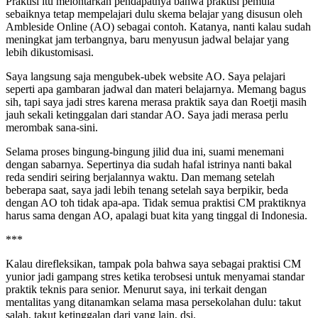
Praktisi itu melontarkan pendapatnya bahwa praktisi pemula
sebaiknya tetap mempelajari dulu skema belajar yang disusun oleh
Ambleside Online (AO) sebagai contoh. Katanya, nanti kalau sudah
meningkat jam terbangnya, baru menyusun jadwal belajar yang
lebih dikustomisasi.
Saya langsung saja mengubek-ubek website AO. Saya pelajari
seperti apa gambaran jadwal dan materi belajarnya. Memang bagus
sih, tapi saya jadi stres karena merasa praktik saya dan Roetji masih
jauh sekali ketinggalan dari standar AO. Saya jadi merasa perlu
merombak sana-sini.
Selama proses bingung-bingung jilid dua ini, suami menemani
dengan sabarnya. Sepertinya dia sudah hafal istrinya nanti bakal
reda sendiri seiring berjalannya waktu. Dan memang setelah
beberapa saat, saya jadi lebih tenang setelah saya berpikir, beda
dengan AO toh tidak apa-apa. Tidak semua praktisi CM praktiknya
harus sama dengan AO, apalagi buat kita yang tinggal di Indonesia.
***
Kalau direfleksikan, tampak pola bahwa saya sebagai praktisi CM
yunior jadi gampang stres ketika terobsesi untuk menyamai standar
praktik teknis para senior. Menurut saya, ini terkait dengan
mentalitas yang ditanamkan selama masa persekolahan dulu: takut
salah, takut ketinggalan dari yang lain, dsj.