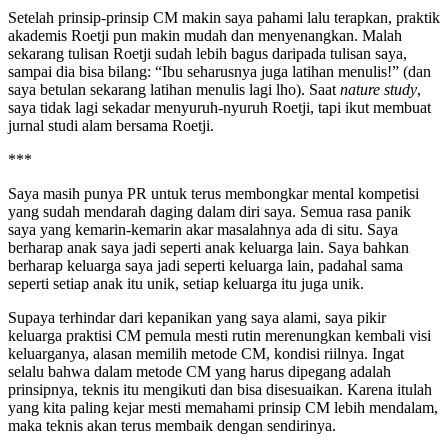
Setelah prinsip-prinsip CM makin saya pahami lalu terapkan, praktik
akademis Roetji pun makin mudah dan menyenangkan. Malah
sekarang tulisan Roetji sudah lebih bagus daripada tulisan saya,
sampai dia bisa bilang: “Ibu seharusnya juga latihan menulis!” (dan
saya betulan sekarang latihan menulis lagi lho). Saat
nature study
,
saya tidak lagi sekadar menyuruh-nyuruh Roetji, tapi ikut membuat
jurnal studi alam bersama Roetji.
***
Saya masih punya PR untuk terus membongkar mental kompetisi
yang sudah mendarah daging dalam diri saya. Semua rasa panik
saya yang kemarin-kemarin akar masalahnya ada di situ. Saya
berharap anak saya jadi seperti anak keluarga lain. Saya bahkan
berharap keluarga saya jadi seperti keluarga lain, padahal sama
seperti setiap anak itu unik, setiap keluarga itu juga unik.
Supaya terhindar dari kepanikan yang saya alami, saya pikir
keluarga praktisi CM pemula mesti rutin merenungkan kembali visi
keluarganya, alasan memilih metode CM, kondisi riilnya. Ingat
selalu bahwa dalam metode CM yang harus dipegang adalah
prinsipnya, teknis itu mengikuti dan bisa disesuaikan. Karena itulah
yang kita paling kejar mesti memahami prinsip CM lebih mendalam,
maka teknis akan terus membaik dengan sendirinya.