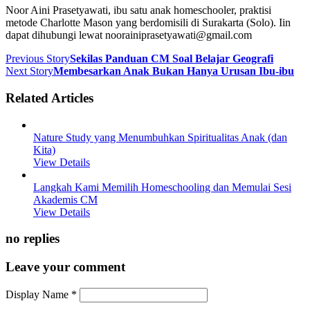
Noor Aini Prasetyawati, ibu satu anak homeschooler, praktisi
metode Charlotte Mason yang berdomisili di Surakarta (Solo). Iin
dapat dihubungi lewat noorainiprasetyawati@gmail.com
Previous Story
Sekilas Panduan CM Soal Belajar Geografi
Next Story
Membesarkan Anak Bukan Hanya Urusan Ibu-ibu
Related Articles
Nature Study yang Menumbuhkan Spiritualitas Anak (dan
Kita)
View Details
Langkah Kami Memilih Homeschooling dan Memulai Sesi
Akademis CM
View Details
no replies
Leave your comment
Display Name
*