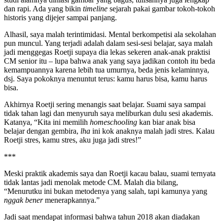
dan rapi. Ada yang bikin
timeline
sejarah pakai gambar tokoh-tokoh
historis yang dijejer sampai panjang.
Alhasil, saya malah terintimidasi. Mental berkompetisi ala sekolahan
pun muncul. Yang terjadi adalah dalam sesi-sesi belajar, saya malah
jadi menggegas Roetji supaya dia lekas sekeren anak-anak praktisi
CM senior itu – lupa bahwa anak yang saya jadikan contoh itu beda
kemampuannya karena lebih tua umurnya, beda jenis kelaminnya,
dsj. Saya pokoknya menuntut terus: kamu harus bisa, kamu harus
bisa.
Akhirnya Roetji sering menangis saat belajar. Suami saya sampai
tidak tahan lagi dan menyuruh saya meliburkan dulu sesi akademis.
Katanya, “Kita ini memilih
homeschooling
kan biar anak bisa
belajar dengan gembira,
lha
ini kok anaknya malah jadi stres. Kalau
Roetji stres, kamu stres, aku juga jadi stres!”
***
Meski praktik akademis saya dan Roetji kacau balau, suami ternyata
tidak lantas jadi menolak metode CM. Malah dia bilang,
“Menurutku ini bukan metodenya yang salah, tapi kamunya yang
nggak
bener
menerapkannya.”
Jadi saat mendapat informasi bahwa tahun 2018 akan diadakan