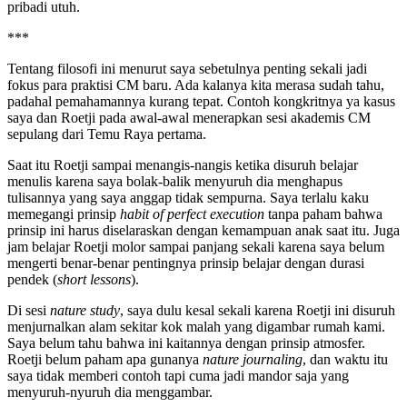
pribadi utuh.
***
Tentang filosofi ini menurut saya sebetulnya penting sekali jadi
fokus para praktisi CM baru. Ada kalanya kita merasa sudah tahu,
padahal pemahamannya kurang tepat. Contoh kongkritnya ya kasus
saya dan Roetji pada awal-awal menerapkan sesi akademis CM
sepulang dari Temu Raya pertama.
Saat itu Roetji sampai menangis-nangis ketika disuruh belajar
menulis karena saya bolak-balik menyuruh dia menghapus
tulisannya yang saya anggap tidak sempurna. Saya terlalu kaku
memegangi prinsip
habit of perfect execution
tanpa paham bahwa
prinsip ini harus diselaraskan dengan kemampuan anak saat itu. Juga
jam belajar Roetji molor sampai panjang sekali karena saya belum
mengerti benar-benar pentingnya prinsip belajar dengan durasi
pendek (
short lessons
).
Di sesi
nature study
, saya dulu kesal sekali karena Roetji ini disuruh
menjurnalkan alam sekitar kok malah yang digambar rumah kami.
Saya belum tahu bahwa ini kaitannya dengan prinsip atmosfer.
Roetji belum paham apa gunanya
nature journaling
, dan waktu itu
saya tidak memberi contoh tapi cuma jadi mandor saja yang
menyuruh-nyuruh dia menggambar.