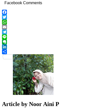
Facebook Comments
Facebook
Twitter
WhatsApp
Email
Telegram
Line
Evernote
LinkedIn
Share
Article by
Noor Aini P