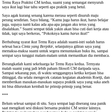
Temu Raya Praktisi CM kedua, suami yang semangat menyuruh
saya ikut lagi biar tahu seperti apa praktik yang betul.
Saya agak kurang senang karena merasa seperti disuruh maju
perang sendirian. Saya bilang, “Kamu juga harus ikut, harus belajar
juga, supaya nanti kalau ada apa-apa jangan aku terus yang
disalahkan.” Suami sempat tidak yakin akan bisa cuti dari kerja atau
tidak, tapi saya berkeras, “Pokoknya kamu
harus
ikut!”
Berhubung syarat ikut Temu Raya adalah suami-istri sudah harus
selesai baca
Cinta yang Berpikir
, selanjutnya giliran saya yang
memaksa-maksa suami untuk segera menuntaskan buku itu, sampai
sempat saya tunggui malam-malam untuk memastikan dia membaca.
Berangkatlah kami sekeluarga ke Temu Raya kedua. Ternyata
malah suami yang jadi lebih paham filosofi CM daripada saya.
Sampai sekarang pun, di waktu senggangnya ketika kerjaan bisa
ditinggal, dia selalu mengecek catatan kegiatan akademis Roetji, dan
memberikan masukan-masukan supaya praktik saya yang suka aneh
ini bisa diluruskan kembali ke prinsip-prinsip yang benar.
***
Belum selesai sampai di situ. Saya sempat lagi diserang rasa panik
saat mengikuti sesi diskusi bersama praktisi CM senior lainnya.