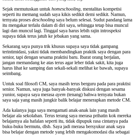
Sejak memutuskan untuk
homeschooling
, mentalitas kompetisi
seperti itu memang sudah saya kikis sedikit demi sedikit. Namun,
ternyata proses
deschooling
saya belum selesai. Sudut pandang lama
itu mengakar terlalu dalam di diri saya, sehingga tetap bisa muncul
lagi dan muncul lagi. Tinggal saya harus lebih rajin introspeksi
supaya tidak terus jatuh ke jebakan yang sama.
Sekarang saya punya trik khusus supaya saya tidak gampang
terintimidasi, yakni tidak membandingkan praktik saya dengan para
senior, tapi dengan sesama praktisi baru. Ibarat orang berjalan,
jangan memandang ke atas terus agar leher tidak sakit, kita juga
harus lihat ke samping dan sekali-sekali melihat ke bawah, supaya
seimbang.
Untuk soal filosofi CM, saya masih terus berguru pada para praktisi
senior. Namun, saya juga banyak-banyak diskusi dengan sesama
yunior, supaya saya merasa
ayem
(tenang) bahwa ternyata bukan
saya saja yang masih jungkir balik belajar menerapkan metode CM.
Ada kalanya juga saya mengamati anak-anak lain yang masih
belajar ala sekolahan. Terus terang saya merasa prihatin kok mereka
belajarnya ala hafalan seperti itu, tidak dipupuk rasa cintanya pada
buku-buku bermutu, dlsb. Saya jadi merasa bersyukur anak saya
bisa belajar dengan metode yang lebih mengakomodasi dia sebagai