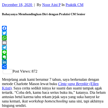
December 18, 2020
|
By
Noor Aini P
In
Praktik CM
Bahayanya Membandingkan Diri dengan Praktisi CM Senior
Facebook
Twitter
WhatsApp
Email
Telegram
Line
Evernote
LinkedIn
Post Views:
872
Share
Menjelang anak kami berumur 7 tahun, saya berkenalan dengan
metode Charlotte Mason lewat buku
Cinta yang Berpikir
(Ellen
Kristi)
. Saya cerita sedikit isinya ke suami dan suami tampak agak
tertarik. “Coba deh, kamu baca serius buku itu,” katanya. Dia belum
antusias betul karena tahu rekam jejak saya yang suka hanyut ke
sana kemari, ikut
workshop homeschooling
sana sini, tapi akhirnya
bingung sendiri.