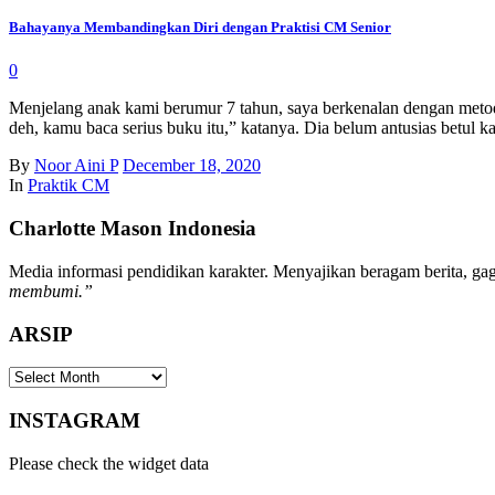
Bahayanya Membandingkan Diri dengan Praktisi CM Senior
0
Menjelang anak kami berumur 7 tahun, saya berkenalan dengan metode 
deh, kamu baca serius buku itu,” katanya. Dia belum antusias betul 
By
Noor Aini P
December 18, 2020
In
Praktik CM
Charlotte Mason Indonesia
Media informasi pendidikan karakter. Menyajikan beragam berita, gaga
membumi.”
ARSIP
ARSIP
INSTAGRAM
Please check the widget data