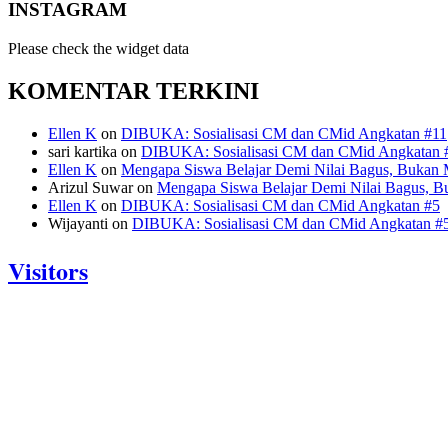
INSTAGRAM
Please check the widget data
KOMENTAR TERKINI
Ellen K
on
DIBUKA: Sosialisasi CM dan CMid Angkatan #11
sari kartika
on
DIBUKA: Sosialisasi CM dan CMid Angkatan 
Ellen K
on
Mengapa Siswa Belajar Demi Nilai Bagus, Bukan 
Arizul Suwar
on
Mengapa Siswa Belajar Demi Nilai Bagus, B
Ellen K
on
DIBUKA: Sosialisasi CM dan CMid Angkatan #5
Wijayanti
on
DIBUKA: Sosialisasi CM dan CMid Angkatan #
Visitors
Today: 619
Yesterday: 770
This Week: 23809
This Month: 90509