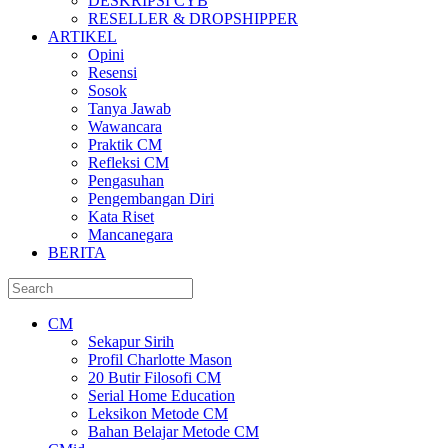
DESKRIPSI CYB
RESELLER & DROPSHIPPER
ARTIKEL
Opini
Resensi
Sosok
Tanya Jawab
Wawancara
Praktik CM
Refleksi CM
Pengasuhan
Pengembangan Diri
Kata Riset
Mancanegara
BERITA
CM
Sekapur Sirih
Profil Charlotte Mason
20 Butir Filosofi CM
Serial Home Education
Leksikon Metode CM
Bahan Belajar Metode CM