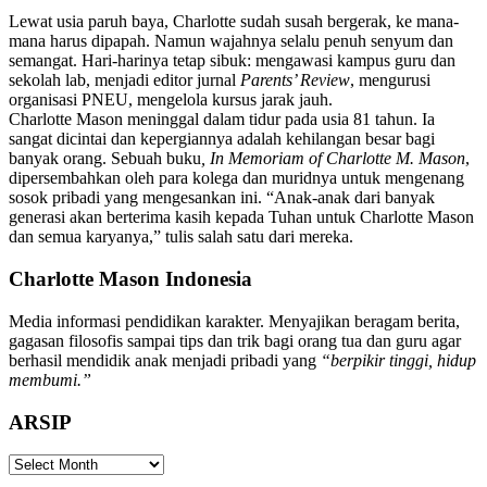
Lewat usia paruh baya, Charlotte sudah susah bergerak, ke mana-
mana harus dipapah. Namun wajahnya selalu penuh senyum dan
semangat. Hari-harinya tetap sibuk: mengawasi kampus guru dan
sekolah lab, menjadi editor jurnal
Parents’ Review
, mengurusi
organisasi PNEU, mengelola kursus jarak jauh.
Charlotte Mason meninggal dalam tidur pada usia 81 tahun. Ia
sangat dicintai dan kepergiannya adalah kehilangan besar bagi
banyak orang. Sebuah buku
, In Memoriam of Charlotte M. Mason
,
dipersembahkan oleh para kolega dan muridnya untuk mengenang
sosok pribadi yang mengesankan ini. “Anak-anak dari banyak
generasi akan berterima kasih kepada Tuhan untuk Charlotte Mason
dan semua karyanya,” tulis salah satu dari mereka.
Charlotte Mason Indonesia
Media informasi pendidikan karakter. Menyajikan beragam berita,
gagasan filosofis sampai tips dan trik bagi orang tua dan guru agar
berhasil mendidik anak menjadi pribadi yang
“berpikir tinggi, hidup
membumi.”
ARSIP
ARSIP