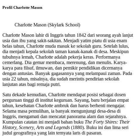
Profil Charlotte Mason
Charlotte Mason (Skylark School)
Charlotte Mason lahir di Inggris tahun 1842 dari seorang ayah lanjut
usia dan ibu yang sakit-sakitan. Menjadi yatim piatu di usia enam
belas tahun, Charlotte muda masuk ke sekolah guru. Setelah lulus,
dia menjadi kepala sekolah taman kanak-kanak di desa. Meskipun
tubuhnya lemah, Charlotte adalah pekerja keras. Performanya
cemerlang. Dia gemar membaca, merenung, dan menulis. Karya-
karya para filsuf, ilmuwan, dan pemikir pendidikan dicernanya
dengan antusias. Banyak gagasannya yang melampaui zaman. Pada
usia 22 tahun, misalnya, dia sudah merintis pendirian sekolah
lanjutan atas bagi remaja putri.
Satu dekade kemudian, Charlotte mendapat posisi sebagai dosen
perguruan tinggi di institut keguruan. Sayang, baru berjalan empat
tahun, kesehatan Charlotte ambruk dan harus berhenti mengajar.
Selama masa pemulihan, ia banyak mengunjungi desa-desa di
Inggris, mengamati dan mencatat panorama alam dan sejarahnya.
Kumpulan catatan ini menjadi bahan buku
The Forty Shires: Their
History, Scenery, Arts and Legends
(1880). Buku ini dan lima seri
judul geografinya yang lain ternyata laris di pasaran.