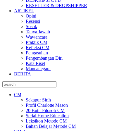
DESKRIPSI CYB
RESELLER & DROPSHIPPER
ARTIKEL
Opini
Resensi
Sosok
Tanya Jawab
Wawancara
Praktik CM
Refleksi CM
Pengasuhan
Pengembangan Diri
Kata Riset
Mancanegara
BERITA
CM
Sekapur Sirih
Profil Charlotte Mason
20 Butir Filosofi CM
Serial Home Education
Leksikon Metode CM
Bahan Belajar Metode CM