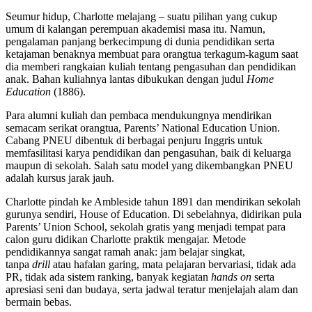
Seumur hidup, Charlotte melajang – suatu pilihan yang cukup
umum di kalangan perempuan akademisi masa itu. Namun,
pengalaman panjang berkecimpung di dunia pendidikan serta
ketajaman benaknya membuat para orangtua terkagum-kagum saat
dia memberi rangkaian kuliah tentang pengasuhan dan pendidikan
anak. Bahan kuliahnya lantas dibukukan dengan judul
Home
Education
(1886).
Para alumni kuliah dan pembaca mendukungnya mendirikan
semacam serikat orangtua, Parents’ National Education Union.
Cabang PNEU dibentuk di berbagai penjuru Inggris untuk
memfasilitasi karya pendidikan dan pengasuhan, baik di keluarga
maupun di sekolah. Salah satu model yang dikembangkan PNEU
adalah kursus jarak jauh.
Charlotte pindah ke Ambleside tahun 1891 dan mendirikan sekolah
gurunya sendiri, House of Education. Di sebelahnya, didirikan pula
Parents’ Union School, sekolah gratis yang menjadi tempat para
calon guru didikan Charlotte praktik mengajar. Metode
pendidikannya sangat ramah anak: jam belajar singkat,
tanpa
drill
atau hafalan garing, mata pelajaran bervariasi, tidak ada
PR, tidak ada sistem ranking, banyak kegiatan
hands on
serta
apresiasi seni dan budaya, serta jadwal teratur menjelajah alam dan
bermain bebas.