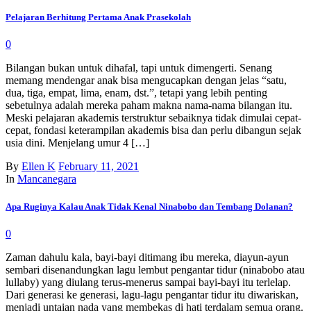
Pelajaran Berhitung Pertama Anak Prasekolah
0
Bilangan bukan untuk dihafal, tapi untuk dimengerti. Senang
memang mendengar anak bisa mengucapkan dengan jelas “satu,
dua, tiga, empat, lima, enam, dst.”, tetapi yang lebih penting
sebetulnya adalah mereka paham makna nama-nama bilangan itu.
Meski pelajaran akademis terstruktur sebaiknya tidak dimulai cepat-
cepat, fondasi keterampilan akademis bisa dan perlu dibangun sejak
usia dini. Menjelang umur 4 […]
By
Ellen K
February 11, 2021
In
Mancanegara
Apa Ruginya Kalau Anak Tidak Kenal Ninabobo dan Tembang Dolanan?
0
Zaman dahulu kala, bayi-bayi ditimang ibu mereka, diayun-ayun
sembari disenandungkan lagu lembut pengantar tidur (ninabobo atau
lullaby) yang diulang terus-menerus sampai bayi-bayi itu terlelap.
Dari generasi ke generasi, lagu-lagu pengantar tidur itu diwariskan,
menjadi untaian nada yang membekas di hati terdalam semua orang.