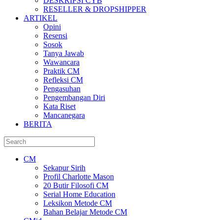
DESKRIPSI CYB
RESELLER & DROPSHIPPER
ARTIKEL
Opini
Resensi
Sosok
Tanya Jawab
Wawancara
Praktik CM
Refleksi CM
Pengasuhan
Pengembangan Diri
Kata Riset
Mancanegara
BERITA
CM
Sekapur Sirih
Profil Charlotte Mason
20 Butir Filosofi CM
Serial Home Education
Leksikon Metode CM
Bahan Belajar Metode CM