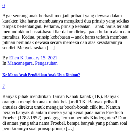
0
Agar seorang anak berhasil menjadi pribadi yang dewasa dalam
karakter, kita harus membuatnya mengikuti dua prinsip yang sekilas
tampak bertentangan. Pertama, prinsip ketaatan – anak harus terlatih
menundukkan hasrat-hasrat liar dalam dirinya pada hukum alam dan
moralitas. Kedua, prinsip kebebasan – anak harus terlatih membuat
pilihan bertindak dewasa secara merdeka dan atas kesadarannya
sendiri. Menyelaraskan […]
By
Ellen K
January 15, 2021
In
Mancanegara
,
Pengasuhan
Ke Mana Arah Pendidikan Anak Usia Dinimu?
7
Banyak pihak mendirikan Taman Kanak-kanak (TK). Banyak
orangtua mengirim anak untuk belajar di TK. Banyak pribadi
antusias direkrut untuk mengajar bocah-bocah cilik itu. Namun
berapa banyak di antara mereka yang kenal pada nama Friedrich
Froebel (1782-1852), pedagog Jerman perintis Kindergarten? Dan
di antara yang tahu nama Froebel, berapa banyak yang paham soal
pemikirannya soal prinsip-prinsip […]