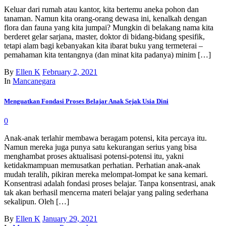
Keluar dari rumah atau kantor, kita bertemu aneka pohon dan
tanaman. Namun kita orang-orang dewasa ini, kenalkah dengan
flora dan fauna yang kita jumpai? Mungkin di belakang nama kita
berderet gelar sarjana, master, doktor di bidang-bidang spesifik,
tetapi alam bagi kebanyakan kita ibarat buku yang termeterai –
pemahaman kita tentangnya (dan minat kita padanya) minim […]
By
Ellen K
February 2, 2021
In
Mancanegara
Menguatkan Fondasi Proses Belajar Anak Sejak Usia Dini
0
Anak-anak terlahir membawa beragam potensi, kita percaya itu.
Namun mereka juga punya satu kekurangan serius yang bisa
menghambat proses aktualisasi potensi-potensi itu, yakni
ketidakmampuan memusatkan perhatian. Perhatian anak-anak
mudah teralih, pikiran mereka melompat-lompat ke sana kemari.
Konsentrasi adalah fondasi proses belajar. Tanpa konsentrasi, anak
tak akan berhasil mencerna materi belajar yang paling sederhana
sekalipun. Oleh […]
By
Ellen K
January 29, 2021