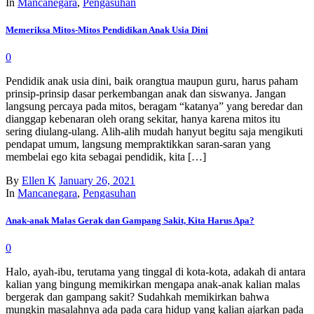
In
Mancanegara
,
Pengasuhan
Memeriksa Mitos-Mitos Pendidikan Anak Usia Dini
0
Pendidik anak usia dini, baik orangtua maupun guru, harus paham
prinsip-prinsip dasar perkembangan anak dan siswanya. Jangan
langsung percaya pada mitos, beragam “katanya” yang beredar dan
dianggap kebenaran oleh orang sekitar, hanya karena mitos itu
sering diulang-ulang. Alih-alih mudah hanyut begitu saja mengikuti
pendapat umum, langsung mempraktikkan saran-saran yang
membelai ego kita sebagai pendidik, kita […]
By
Ellen K
January 26, 2021
In
Mancanegara
,
Pengasuhan
Anak-anak Malas Gerak dan Gampang Sakit, Kita Harus Apa?
0
Halo, ayah-ibu, terutama yang tinggal di kota-kota, adakah di antara
kalian yang bingung memikirkan mengapa anak-anak kalian malas
bergerak dan gampang sakit? Sudahkah memikirkan bahwa
mungkin masalahnya ada pada cara hidup yang kalian ajarkan pada