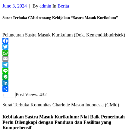
June 3, 2024
|
By
admin
In
Berita
Surat Terbuka CMid tentang Kebijakan “Sastra Masuk Kurikulum”
Peluncuran Sastra Masuk Kurikulum (Dok. Kemendikbudristek)
Facebook
Twitter
WhatsApp
Email
Telegram
Line
Evernote
LinkedIn
Post Views:
432
Share
Surat Terbuka Komunitas Charlotte Mason Indonesia (CMid)
Kebijakan Sastra Masuk Kurikulum: Niat Baik Pemerintah
Perlu Dilengkapi dengan Panduan dan Fasilitas yang
Komprehensif