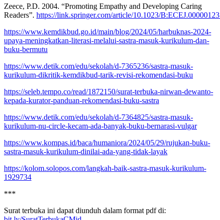
Zeece, P.D. 2004. “Promoting Empathy and Developing Caring
Readers”.
https://link.springer.com/article/10.1023/B:ECEJ.0000012
https://www.kemdikbud.go.id/main/blog/2024/05/harbuknas-2024-
upaya-meningkatkan-literasi-melalui-sastra-masuk-kurikulum-dan-
buku-bermutu
https://www.detik.com/edu/sekolah/d-7365236/sastra-masuk-
kurikulum-dikritik-kemdikbud-tarik-revisi-rekomendasi-buku
https://seleb.tempo.co/read/1872150/surat-terbuka-nirwan-dewanto-
kepada-kurator-panduan-rekomendasi-buku-sastra
https://www.detik.com/edu/sekolah/d-7364825/sastra-masuk-
kurikulum-nu-circle-kecam-ada-banyak-buku-bernarasi-vulgar
https://www.kompas.id/baca/humaniora/2024/05/29/rujukan-buku-
sastra-masuk-kurikulum-dinilai-ada-yang-tidak-layak
https://kolom.solopos.com/langkah-baik-sastra-masuk-kurikulum-
1929734
***
Surat terbuka ini dapat diunduh dalam format pdf di:
bit.ly/SuratTerbukaCMid