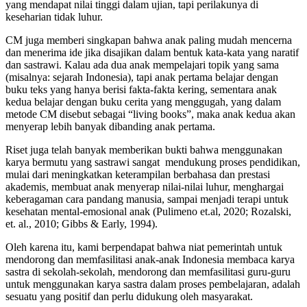
yang mendapat nilai tinggi dalam ujian, tapi perilakunya di
keseharian tidak luhur.
CM juga memberi singkapan bahwa anak paling mudah mencerna
dan menerima ide jika disajikan dalam bentuk kata-kata yang naratif
dan sastrawi. Kalau ada dua anak mempelajari topik yang sama
(misalnya: sejarah Indonesia), tapi anak pertama belajar dengan
buku teks yang hanya berisi fakta-fakta kering, sementara anak
kedua belajar dengan buku cerita yang menggugah, yang dalam
metode CM disebut sebagai “living books”, maka anak kedua akan
menyerap lebih banyak dibanding anak pertama.
Riset juga telah banyak memberikan bukti bahwa menggunakan
karya bermutu yang sastrawi sangat mendukung proses pendidikan,
mulai dari meningkatkan keterampilan berbahasa dan prestasi
akademis, membuat anak menyerap nilai-nilai luhur, menghargai
keberagaman cara pandang manusia, sampai menjadi terapi untuk
kesehatan mental-emosional anak (Pulimeno et.al, 2020; Rozalski,
et. al., 2010; Gibbs & Early, 1994).
Oleh karena itu, kami berpendapat bahwa niat pemerintah untuk
mendorong dan memfasilitasi anak-anak Indonesia membaca karya
sastra di sekolah-sekolah, mendorong dan memfasilitasi guru-guru
untuk menggunakan karya sastra dalam proses pembelajaran, adalah
sesuatu yang positif dan perlu didukung oleh masyarakat.