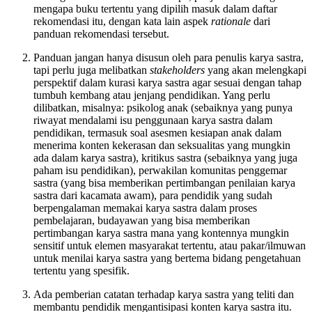
mengapa buku tertentu yang dipilih masuk dalam daftar
rekomendasi itu, dengan kata lain aspek
rationale
dari
panduan rekomendasi tersebut.
Panduan jangan hanya disusun oleh para penulis karya sastra,
tapi perlu juga melibatkan
stakeholders
yang akan melengkapi
perspektif dalam kurasi karya sastra agar sesuai dengan tahap
tumbuh kembang atau jenjang pendidikan. Yang perlu
dilibatkan, misalnya: psikolog anak (sebaiknya yang punya
riwayat mendalami isu penggunaan karya sastra dalam
pendidikan, termasuk soal asesmen kesiapan anak dalam
menerima konten kekerasan dan seksualitas yang mungkin
ada dalam karya sastra), kritikus sastra (sebaiknya yang juga
paham isu pendidikan), perwakilan komunitas penggemar
sastra (yang bisa memberikan pertimbangan penilaian karya
sastra dari kacamata awam), para pendidik yang sudah
berpengalaman memakai karya sastra dalam proses
pembelajaran, budayawan yang bisa memberikan
pertimbangan karya sastra mana yang kontennya mungkin
sensitif untuk elemen masyarakat tertentu, atau pakar/ilmuwan
untuk menilai karya sastra yang bertema bidang pengetahuan
tertentu yang spesifik.
Ada pemberian catatan terhadap karya sastra yang teliti dan
membantu pendidik mengantisipasi konten karya sastra itu.