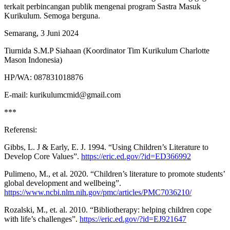
terkait perbincangan publik mengenai program Sastra Masuk
Kurikulum. Semoga berguna.
Semarang, 3 Juni 2024
Tiurnida S.M.P Siahaan (Koordinator Tim Kurikulum Charlotte
Mason Indonesia)
HP/WA: 087831018876
E-mail: kurikulumcmid@gmail.com
***
Referensi:
Gibbs, L. J & Early, E. J. 1994. “Using Children’s Literature to
Develop Core Values”.
https://eric.ed.gov/?id=ED366992
Pulimeno, M., et al. 2020. “Children’s literature to promote students’
global development and wellbeing”.
https://www.ncbi.nlm.nih.gov/pmc/articles/PMC7036210/
Rozalski, M., et. al. 2010. “Bibliotherapy: helping children cope
with life’s challenges”.
https://eric.ed.gov/?id=EJ921647