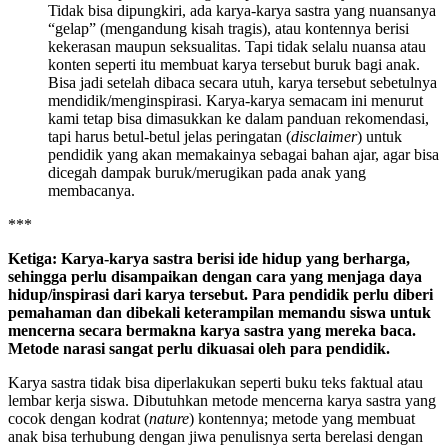
Tidak bisa dipungkiri, ada karya-karya sastra yang nuansanya
“gelap” (mengandung kisah tragis), atau kontennya berisi
kekerasan maupun seksualitas. Tapi tidak selalu nuansa atau
konten seperti itu membuat karya tersebut buruk bagi anak.
Bisa jadi setelah dibaca secara utuh, karya tersebut sebetulnya
mendidik/menginspirasi. Karya-karya semacam ini menurut
kami tetap bisa dimasukkan ke dalam panduan rekomendasi,
tapi harus betul-betul jelas peringatan (
disclaimer
) untuk
pendidik yang akan memakainya sebagai bahan ajar, agar bisa
dicegah dampak buruk/merugikan pada anak yang
membacanya.
***
Ketiga: Karya-karya sastra berisi ide hidup yang berharga,
sehingga perlu disampaikan dengan cara yang menjaga daya
hidup/inspirasi dari karya tersebut. Para pendidik perlu diberi
pemahaman dan dibekali keterampilan memandu siswa untuk
mencerna secara bermakna karya sastra yang mereka baca.
Metode narasi sangat perlu dikuasai oleh para pendidik.
Karya sastra tidak bisa diperlakukan seperti buku teks faktual atau
lembar kerja siswa. Dibutuhkan metode mencerna karya sastra yang
cocok dengan kodrat (
nature
) kontennya; metode yang membuat
anak bisa terhubung dengan jiwa penulisnya serta berelasi dengan