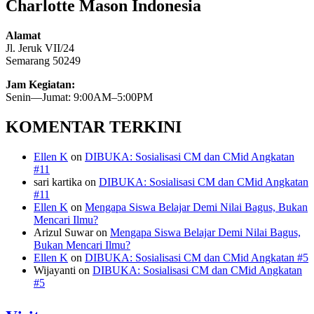
Charlotte Mason Indonesia
Alamat
Jl. Jeruk VII/24
Semarang 50249
Jam Kegiatan:
Senin—Jumat: 9:00AM–5:00PM
KOMENTAR TERKINI
Ellen K
on
DIBUKA: Sosialisasi CM dan CMid Angkatan
#11
sari kartika
on
DIBUKA: Sosialisasi CM dan CMid Angkatan
#11
Ellen K
on
Mengapa Siswa Belajar Demi Nilai Bagus, Bukan
Mencari Ilmu?
Arizul Suwar
on
Mengapa Siswa Belajar Demi Nilai Bagus,
Bukan Mencari Ilmu?
Ellen K
on
DIBUKA: Sosialisasi CM dan CMid Angkatan #5
Wijayanti
on
DIBUKA: Sosialisasi CM dan CMid Angkatan
#5