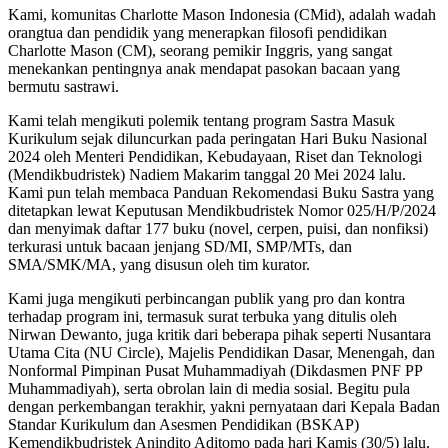
Kami, komunitas Charlotte Mason Indonesia (CMid), adalah wadah
orangtua dan pendidik yang menerapkan filosofi pendidikan
Charlotte Mason (CM), seorang pemikir Inggris, yang sangat
menekankan pentingnya anak mendapat pasokan bacaan yang
bermutu sastrawi.
Kami telah mengikuti polemik tentang program Sastra Masuk
Kurikulum sejak diluncurkan pada peringatan Hari Buku Nasional
2024 oleh Menteri Pendidikan, Kebudayaan, Riset dan Teknologi
(Mendikbudristek) Nadiem Makarim tanggal 20 Mei 2024 lalu.
Kami pun telah membaca Panduan Rekomendasi Buku Sastra yang
ditetapkan lewat Keputusan Mendikbudristek Nomor 025/H/P/2024
dan menyimak daftar 177 buku (novel, cerpen, puisi, dan nonfiksi)
terkurasi untuk bacaan jenjang SD/MI, SMP/MTs, dan
SMA/SMK/MA, yang disusun oleh tim kurator.
Kami juga mengikuti perbincangan publik yang pro dan kontra
terhadap program ini, termasuk surat terbuka yang ditulis oleh
Nirwan Dewanto, juga kritik dari beberapa pihak seperti Nusantara
Utama Cita (NU Circle), Majelis Pendidikan Dasar, Menengah, dan
Nonformal Pimpinan Pusat Muhammadiyah (Dikdasmen PNF PP
Muhammadiyah), serta obrolan lain di media sosial. Begitu pula
dengan perkembangan terakhir, yakni pernyataan dari Kepala Badan
Standar Kurikulum dan Asesmen Pendidikan (BSKAP)
Kemendikbudristek Anindito Aditomo pada hari Kamis (30/5) lalu,