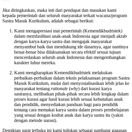
***
Jika diringkaskan, maka inti dari pendapat dan masukan kami
kepada pemerintah dan seluruh masyarakat terkait wacana/program
Sastra Masuk Kurikulum, adalah sebagai berikut:
Kami mengapresiasi niat pemerintah (Kemendikbudristek)
dalam memfasilitasi anak-anak Indonesia agar menjadi akrab
dengan karya-karya sastra dan mengajak masyarakat
menyambut baik dan mendukung ide dasarnya, agar nantinya
benar-benar bisa dilaksanakan secara efektif sesuai tujuan
mencerdaskan seluruh anak Indonesia dan mengembangkan
karakter luhur mereka.
Kami mengharapkan Kemendikbudristek melakukan
perbaikan-perbaikan dalam teknis pelaksanaan program Sastra
Masuk Kurikulum, mulai dari menyosialisasikan lebih jelas ke
masyarakat tentang
rationale
(
why
) dari kurasi karya
sastranya, melibatkan pihak-pihak secara lebih lengkap dalam
proses kurasi agar hasil kurasi lebih sesuai kebutuhan anak
dan pendidik, menyediakan panduan bagi para pendidik
tentang cara memakai karya sastra dalam proses pembelajaran
yang sesuai dengan kodrat anak dan karya sastra itu (yakni
dengan metode narasi).
Demikian surat terbuka ini kami tuliskan sebagai sumbang gagasan