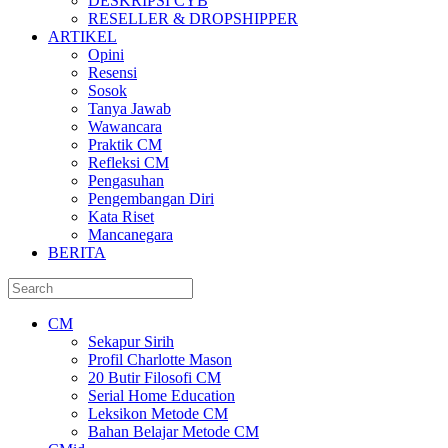
DESKRIPSI CYB
RESELLER & DROPSHIPPER
ARTIKEL
Opini
Resensi
Sosok
Tanya Jawab
Wawancara
Praktik CM
Refleksi CM
Pengasuhan
Pengembangan Diri
Kata Riset
Mancanegara
BERITA
CM
Sekapur Sirih
Profil Charlotte Mason
20 Butir Filosofi CM
Serial Home Education
Leksikon Metode CM
Bahan Belajar Metode CM