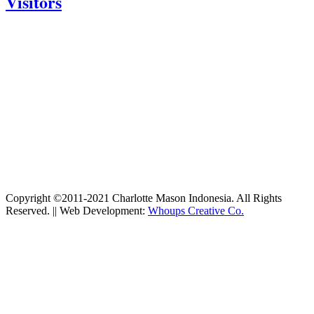
Visitors
Today: 663
Yesterday: 770
This Week: 23853
This Month: 90553
Total: 1205514
Currently Online: 162
Copyright ©2011-2021 Charlotte Mason Indonesia. All Rights
Reserved. || Web Development:
Whoups Creative Co.