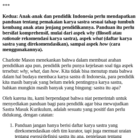
***
Kedua: Anak-anak dan pendidik Indonesia perlu mendapatkan
panduan tentang pemakaian karya sastra sesuai tahap tumbuh
kembang anak atau jenjang pendidikannya. Panduan itu perlu
bersifat komprehensif, mulai dari aspek
why
(filosofi atau
rationale
rekomendasi karya sastra), aspek
what
(daftar karya
sastra yang direkomendasikan), sampai aspek
how
(cara
menggunakannya).
Charlotte Mason menekankan bahwa dalam membuat arahan
pendidikan apa pun, pendidik perlu punya kejelasan soal tiga aspek
tersebut:
why, what,
dan
how
. Kita tidak bisa menutup mata bahwa
dalam hal budaya membaca karya sastra di Indonesia, para pendidik
kita masih banyak yang belum melek pentingnya karya sastra,
bahkan mungkin masih banyak yang bingung: sastra itu apa?
Oleh karena itu, kami berpendapat bahwa niat pemerintah untuk
menyediakan panduan bagi para pendidik agar bisa mewujudkan
Sastra Masuk Kurikulum, adalah sesuatu yang positif dan perlu
didukung, dengan catatan:
Panduan jangan hanya berisi daftar karya sastra yang
direkomendasikan oleh tim kurator, tapi juga memuat uraian
tentang esensi/definisi sastra itu apa, penjelasan tentang