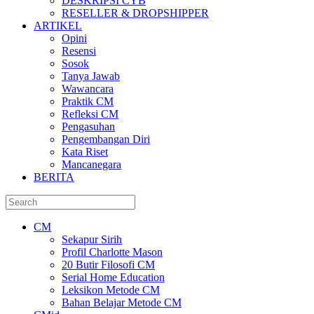
DESKRIPSI CYB
RESELLER & DROPSHIPPER
ARTIKEL
Opini
Resensi
Sosok
Tanya Jawab
Wawancara
Praktik CM
Refleksi CM
Pengasuhan
Pengembangan Diri
Kata Riset
Mancanegara
BERITA
CM
Sekapur Sirih
Profil Charlotte Mason
20 Butir Filosofi CM
Serial Home Education
Leksikon Metode CM
Bahan Belajar Metode CM