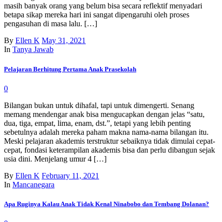
masih banyak orang yang belum bisa secara reflektif menyadari
betapa sikap mereka hari ini sangat dipengaruhi oleh proses
pengasuhan di masa lalu. […]
By
Ellen K
May 31, 2021
In
Tanya Jawab
Pelajaran Berhitung Pertama Anak Prasekolah
0
Bilangan bukan untuk dihafal, tapi untuk dimengerti. Senang
memang mendengar anak bisa mengucapkan dengan jelas “satu,
dua, tiga, empat, lima, enam, dst.”, tetapi yang lebih penting
sebetulnya adalah mereka paham makna nama-nama bilangan itu.
Meski pelajaran akademis terstruktur sebaiknya tidak dimulai cepat-
cepat, fondasi keterampilan akademis bisa dan perlu dibangun sejak
usia dini. Menjelang umur 4 […]
By
Ellen K
February 11, 2021
In
Mancanegara
Apa Ruginya Kalau Anak Tidak Kenal Ninabobo dan Tembang Dolanan?