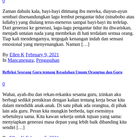
0
Zaman dahulu kala, bayi-bayi ditimang ibu mereka, diayun-ayun
sembari disenandungkan lagu lembut pengantar tidur (ninabobo atau
lullaby) yang diulang terus-menerus sampai bayi-bayi itu terlelap.
Dari generasi ke generasi, lagu-lagu pengantar tidur itu diwariskan,
menjadi untaian nada yang membekas di hati terdalam semua orang.
Tiap kali mendengarnya, tergugah kenangan indah dan sensasi
emosional yang menyenangkan. Namun […]
By
Ellen K
February 9, 2021
In
Mancanegara
,
Pengasuhan
Refleksi Seorang Guru tentang Kesalahan Umum Orangtua dan Guru
0
Wahai, ayah-ibu dan rekan-rekanku sesama guru, izinkan aku
berbagi sedikit pemikiran dengan kalian tentang kerja besar kita
dalam mendidik anak-anak. Di satu pihak ada orangtua, di pihak
lain ada guru. Peran kita mungkin berbeda, tapi esensinya
sebetulnya sama. Kita kawan sekerja untuk tujuan yang sama:
menyiapkan generasi masa depan yang lebih baik dibanding kita
sendiri […]