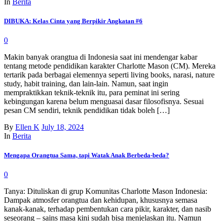
In
Berita
DIBUKA: Kelas Cinta yang Berpikir Angkatan #6
0
Makin banyak orangtua di Indonesia saat ini mendengar kabar
tentang metode pendidikan karakter Charlotte Mason (CM). Mereka
tertarik pada berbagai elemennya seperti living books, narasi, nature
study, habit training, dan lain-lain. Namun, saat ingin
mempraktikkan teknik-teknik itu, para peminat ini sering
kebingungan karena belum menguasai dasar filosofisnya. Sesuai
pesan CM sendiri, teknik pendidikan tidak boleh […]
By
Ellen K
July 18, 2024
In
Berita
Mengapa Orangtua Sama, tapi Watak Anak Berbeda-beda?
0
Tanya: Dituliskan di grup Komunitas Charlotte Mason Indonesia:
Dampak atmosfer orangtua dan kehidupan, khususnya semasa
kanak-kanak, terhadap pembentukan cara pikir, karakter, dan nasib
seseorang – sains masa kini sudah bisa menjelaskan itu. Namun