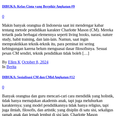
DIBUKA: Kelas Cinta yang Berpikir Angkatan #9
0
Makin banyak orangtua di Indonesia saat ini mendengar kabar
tentang metode pendidikan karakter Charlotte Mason (CM). Mereka
tertarik pada berbagai elemennya seperti living books, narasi, nature
study, habit training, dan lain-lain. Namun, saat ingin
mempraktikkan teknik-teknik itu, para peminat ini sering
kebingungan karena belum menguasai dasar filosofisnya. Sesuai
pesan CM sendiri, teknik pendidikan tidak boleh […]
By
Ellen K
October 8, 2024
In
Berita
DIBUKA: Sosialisasi CM dan CMid Angkatan #12
0
Banyak orangtua dan guru mencari-cari cara mendidik yang holistik,
tidak hanya memajukan akademis anak, tapi juga meluhurkan
karakternya; yang model pendidikannya tidak hanya religius, tapi
juga ilmiah, filosofis, dan artistik; yang disiplin di satu sisi, sekaligus
ramah anak dan lemah lembut di sisi lain. Charlotte Mason