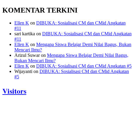
KOMENTAR TERKINI
Ellen K
on
DIBUKA: Sosialisasi CM dan CMid Angkatan
#11
sari kartika
on
DIBUKA: Sosialisasi CM dan CMid Angkatan
#11
Ellen K
on
Mengapa Siswa Belajar Demi Nilai Bagus, Bukan
Mencari Ilmu?
Arizul Suwar
on
Mengapa Siswa Belajar Demi Nilai Bagus,
Bukan Mencari Ilmu?
Ellen K
on
DIBUKA: Sosialisasi CM dan CMid Angkatan #5
Wijayanti
on
DIBUKA: Sosialisasi CM dan CMid Angkatan
#5
Visitors
Today: 745
Yesterday: 770
This Week: 23935