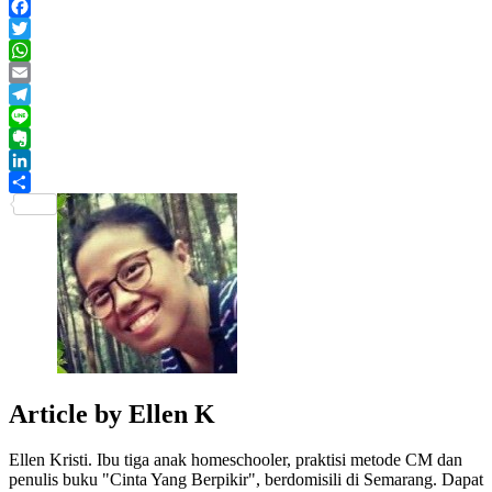
Facebook
Twitter
WhatsApp
Email
Telegram
Line
Evernote
LinkedIn
Share
Article by
Ellen K
Ellen Kristi. Ibu tiga anak homeschooler, praktisi metode CM dan
penulis buku "Cinta Yang Berpikir", berdomisili di Semarang. Dapat