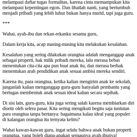
melampaui daftar tugas formalitas, karena cinta memampukan kita
melampaui kepentingan egois. Dan lihatlah nanti, yang bertumbuh
menjadi pribadi yang lebih luhur bukan hanya murid, tapi juga guru.
***
Wahai, ayah-ibu dan rekan-rekanku sesama guru,
Dalam kerja kita, acap masing-masing kita melakukan kesalahan.
Kesalahan yang sering dilakukan orangtua adalah menganggap anak
sebagai properti, hak milik pribadi mereka, lalu merasa bebas
menentukan cita-cita apa pun buat anak itu, dan merasa berhak
menentukan arah pendidikan anak sesuai ambisi mereka sendiri.
Karena itu, para orangtua, ketika kalian mengirim anak ke sekolah,
janganlah kalian menganggap guru-guru hanyalah pembantu yang
bertugas membentuk anak sesuai ideal kalian secara sepihak.
Di sisi lain, guru-guru, kita juga sering salah karena membiarkan diri
disetir oleh selera pasar. Kita sering mengikuti begitu saja tuntutan
para orangtua tanpa bertanya: bagaimana kalau ideal yang populer
di kalangan orangtua itu ternyata keliru?
Wahai kawan-kawan guru, ingat selalu bahwa anak bukan properti
orangtua, yang boleh diapa-apakan semaunya ayah-ibunya!