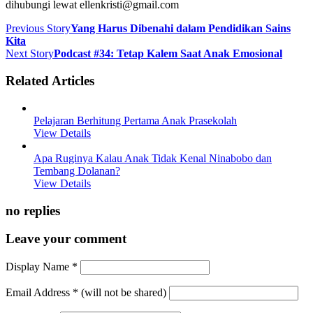
dihubungi lewat ellenkristi@gmail.com
Previous Story
Yang Harus Dibenahi dalam Pendidikan Sains
Kita
Next Story
Podcast #34: Tetap Kalem Saat Anak Emosional
Related Articles
Pelajaran Berhitung Pertama Anak Prasekolah
View Details
Apa Ruginya Kalau Anak Tidak Kenal Ninabobo dan
Tembang Dolanan?
View Details
no replies
Leave your comment
Display Name
*
Email Address
*
(will not be shared)