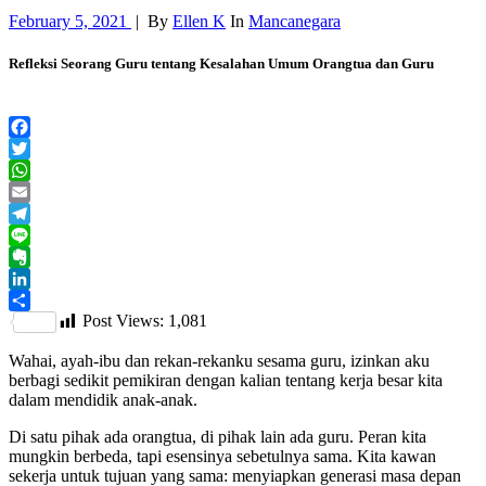
February 5, 2021
|
By
Ellen K
In
Mancanegara
Refleksi Seorang Guru tentang Kesalahan Umum Orangtua dan Guru
Facebook
Twitter
WhatsApp
Email
Telegram
Line
Evernote
LinkedIn
Post Views:
1,081
Share
Wahai, ayah-ibu dan rekan-rekanku sesama guru, izinkan aku
berbagi sedikit pemikiran dengan kalian tentang kerja besar kita
dalam mendidik anak-anak.
Di satu pihak ada orangtua, di pihak lain ada guru. Peran kita
mungkin berbeda, tapi esensinya sebetulnya sama. Kita kawan
sekerja untuk tujuan yang sama: menyiapkan generasi masa depan