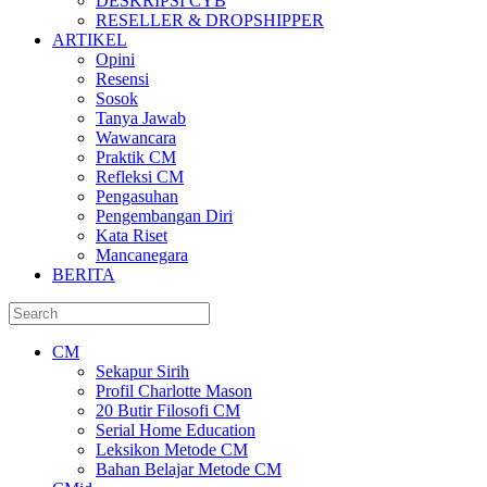
DESKRIPSI CYB
RESELLER & DROPSHIPPER
ARTIKEL
Opini
Resensi
Sosok
Tanya Jawab
Wawancara
Praktik CM
Refleksi CM
Pengasuhan
Pengembangan Diri
Kata Riset
Mancanegara
BERITA
CM
Sekapur Sirih
Profil Charlotte Mason
20 Butir Filosofi CM
Serial Home Education
Leksikon Metode CM
Bahan Belajar Metode CM