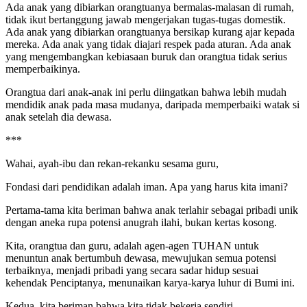
Ada anak yang dibiarkan orangtuanya bermalas-malasan di rumah,
tidak ikut bertanggung jawab mengerjakan tugas-tugas domestik.
Ada anak yang dibiarkan orangtuanya bersikap kurang ajar kepada
mereka. Ada anak yang tidak diajari respek pada aturan. Ada anak
yang mengembangkan kebiasaan buruk dan orangtua tidak serius
memperbaikinya.
Orangtua dari anak-anak ini perlu diingatkan bahwa lebih mudah
mendidik anak pada masa mudanya, daripada memperbaiki watak si
anak setelah dia dewasa.
***
Wahai, ayah-ibu dan rekan-rekanku sesama guru,
Fondasi dari pendidikan adalah iman. Apa yang harus kita imani?
Pertama-tama kita beriman bahwa anak terlahir sebagai pribadi unik
dengan aneka rupa potensi anugrah ilahi, bukan kertas kosong.
Kita, orangtua dan guru, adalah agen-agen TUHAN untuk
menuntun anak bertumbuh dewasa, mewujukan semua potensi
terbaiknya, menjadi pribadi yang secara sadar hidup sesuai
kehendak Penciptanya, menunaikan karya-karya luhur di Bumi ini.
Kedua, kita beriman bahwa kita tidak bekerja sendiri.