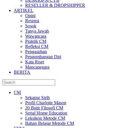
DESKRIPSI CYB
RESELLER & DROPSHIPPER
ARTIKEL
Opini
Resensi
Sosok
Tanya Jawab
Wawancara
Praktik CM
Refleksi CM
Pengasuhan
Pengembangan Diri
Kata Riset
Mancanegara
BERITA
CM
Sekapur Sirih
Profil Charlotte Mason
20 Butir Filosofi CM
Serial Home Education
Leksikon Metode CM
Bahan Belajar Metode CM