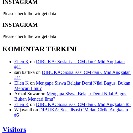
INSTAGRAM
Please check the widget data
INSTAGRAM
Please check the widget data
KOMENTAR TERKINI
Ellen K
on
DIBUKA: Sosialisasi CM dan CMid Angkatan
#11
sari kartika
on
DIBUKA: Sosialisasi CM dan CMid Angkatan
#11
Ellen K
on
Mengapa Siswa Belajar Demi Nilai Bagus, Bukan
Mencari Ilmu?
Arizul Suwar
on
Mengapa Siswa Belajar Demi Nilai Bagus,
Bukan Mencari Ilmu?
Ellen K
on
DIBUKA: Sosialisasi CM dan CMid Angkatan #5
Wijayanti
on
DIBUKA: Sosialisasi CM dan CMid Angkatan
#5
Visitors