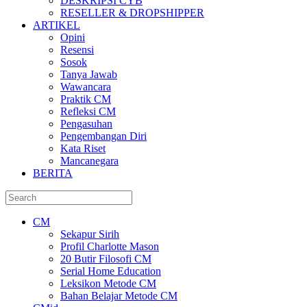
DESKRIPSI CYB
RESELLER & DROPSHIPPER
ARTIKEL
Opini
Resensi
Sosok
Tanya Jawab
Wawancara
Praktik CM
Refleksi CM
Pengasuhan
Pengembangan Diri
Kata Riset
Mancanegara
BERITA
CM
Sekapur Sirih
Profil Charlotte Mason
20 Butir Filosofi CM
Serial Home Education
Leksikon Metode CM
Bahan Belajar Metode CM