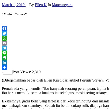
March 1, 2019
|
By
Ellen K
In
Mancanegara
“Mother Culture”
Facebook
Twitter
WhatsApp
Email
Telegram
Line
Evernote
LinkedIn
Post Views:
2,310
Share
(Diterjemahkan bebas oleh Ellen Kristi dari artikel
Parents’ Review
Vo
Pernah ada yang menulis, “Ibu hanyalah seorang perempuan, tapi ia b
ibu harus memiliki semua kualitas itu sekaligus, meski sering usian
Ekstremnya, gadis belia yang terbiasa dari kecil terlindung dari masa
membahagiakan suaminya. Seolah itu belum cukup sulit, dia juga ha