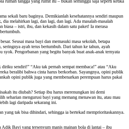
a rumah tangga yang rumit itu – bukan seminggu saja seperti ketika
sama sekali baru baginya. Demikianlah kesehatannya sendiri maupun
, dia melahirkan lagi, dan lagi, dan lagi. Ada masalah-masalah
biasa – istri, ibu, dan kekasih dalam satu paket! Ia merasa
i bertumbuh.
h besar. Seusai masa bayi dan memasuki masa sekolah, betapa
, seringnya ayah terus bertumbuh. Dari tahun ke tahun, ayah
ibu syok. Pengorbanan yang begitu banyak buat anak-anak ternyata
 diriku sendiri!” “Aku tak pernah sempat membaca!” atau “Aku
ereka beralibi bahwa cinta harus berkorban. Sayangnya, opini publik
kankah opini publik juga yang membenarkan perempuan harus pakai
isakah itu diubah? Setiap ibu harus merenungkan ini demi
pilih seharian mengurusi bayi yang memang menawan itu, atau mau
bih lagi daripada sekarang ini.
 yang tak bisa dihindari, sehingga ia bertekad memprioritaskannya.
Adik Bayi yang tersenyum manis mainan bola di lantai – ibu