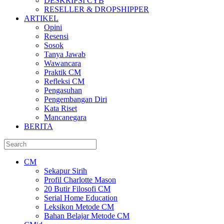
DESKRIPSI CYB
RESELLER & DROPSHIPPER
ARTIKEL
Opini
Resensi
Sosok
Tanya Jawab
Wawancara
Praktik CM
Refleksi CM
Pengasuhan
Pengembangan Diri
Kata Riset
Mancanegara
BERITA
CM
Sekapur Sirih
Profil Charlotte Mason
20 Butir Filosofi CM
Serial Home Education
Leksikon Metode CM
Bahan Belajar Metode CM