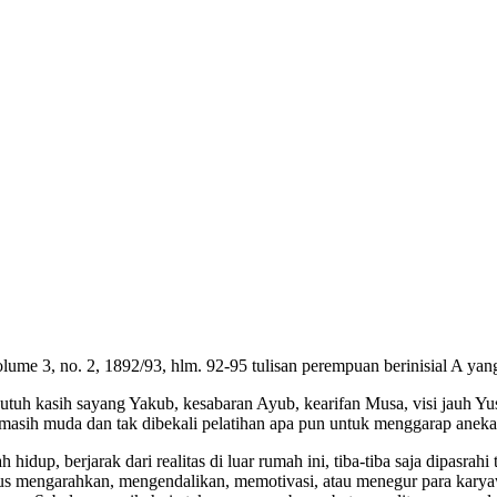
lume 3, no. 2, 1892/93, hlm. 92-95 tulisan perempuan berinisial A yan
utuh kasih sayang Yakub, kesabaran Ayub, kearifan Musa, visi jauh Yu
ya masih muda dan tak dibekali pelatihan apa pun untuk menggarap anek
lah hidup, berjarak dari realitas di luar rumah ini, tiba-tiba saja dipa
rus mengarahkan, mengendalikan, memotivasi, atau menegur para karyaw