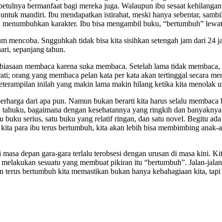
etulnya bermanfaat bagi mereka juga. Walaupun ibu sesaat kehilanga
 untuk mandiri. Ibu mendapatkan istirahat, meski hanya sebentar, samb
ana menumbuhkan karakter. Ibu bisa mengambil buku, “bertumbuh” lewa
elum mencoba. Sngguhkah tidak bisa kita sisihkan setengah jam dari 24
hari, sepanjang tahun.
kebiasaan membaca karena suka membaca. Setelah lama tidak membaca, o
rati; orang yang membaca pelan kata per kata akan tertinggal secara 
eterampilan inilah yang makin lama makin hilang ketika kita menolak 
harga dari apa pun. Namun bukan berarti kita harus selalu membaca bu
ngin tahuku, bagaimana dengan kesehatannya yang ringkih dan banyakny
buku serius, satu buku yang relatif ringan, dan satu novel. Begitu ada
u kita para ibu terus bertumbuh, kita akan lebih bisa membimbing anak-
a di masa depan gara-gara terlalu terobsesi dengan urusan di masa kini
elakukan sesuatu yang membuat pikiran itu “bertumbuh”. Jalan-jalan 
n terus bertumbuh kita memastikan bukan hanya kebahagiaan kita, tapi 