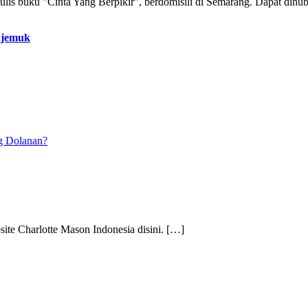
nulis buku "Cinta Yang Berpikir", berdomisili di Semarang. Dapat dihu
ajemuk
g Dolanan?
site Charlotte Mason Indonesia disini. […]