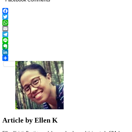
Facebook
Twitter
WhatsApp
Email
Telegram
Line
Evernote
LinkedIn
Share
Article by
Ellen K