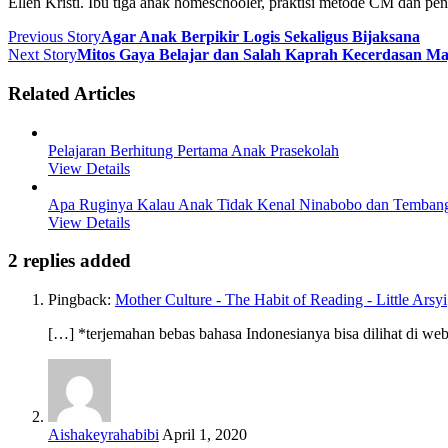
Ellen Kristi. Ibu tiga anak homeschooler, praktisi metode CM dan pe
Previous Story
Agar Anak Berpikir Logis Sekaligus Bijaksana
Next Story
Mitos Gaya Belajar dan Salah Kaprah Kecerdasan M
Related Articles
Pelajaran Berhitung Pertama Anak Prasekolah
View Details
Apa Ruginya Kalau Anak Tidak Kenal Ninabobo dan Temban
View Details
2 replies added
Pingback:
Mother Culture - The Habit of Reading - Little Arsyi
[…] *terjemahan bebas bahasa Indonesianya bisa dilihat di web
Aishakeyrahabibi
April 1, 2020