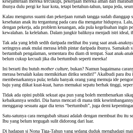
kesejahteraan mereka tercukupi, pekerjaan mereka aman dari marabah
ibunya dulu pergi ke luar kota, tetapi bertahun-tahun, tanpa jeda, seu
Kalau mengurus suami dan pekerjaan rumah tangga sudah dianggap su
kesehatan anak itu tergantung pada cara dia mengatur hidupnya. Lalu, 
dengan pekerja, ada problem keuangan, ada pula kegelisahan ingin per
kewalahan. Ia kelelahan. Dalam jungkir baliknya menjadi istri ideal, i
Tak ada yang lebih sedih daripada melihat ibu yang saat anak-anakny
seringnya anak mulai merasa lebih pintar daripada ibunya. Samakah s
bertambah pengalaman, sementara ibu diam di tempat. Saat anak-anak 
belum cukup kecuali jika dia bertumbuh seperti mereka!
Ini berarti ibu butuh
mother culture
, bukan? Namun bagaimana caranya
merasa bersalah kalau memikirkan diriku sendiri!” Akalbudi para ibu 
membenarkannya pula; terlalu banyak orang yang memuja ide pengor
baju yang diikat kuat-kuat, harus memakai sepatu berhak tinggi, sepe
Tidak ada opini publik sekuat apa pun yang boleh membenarkan sikap
kebaikannya sendiri. Dia harus mencari di mana titik keseimbangann
menggarap sesuatu agar dia terus “bertumbuh”, juga demi kepentinga
Satu-satunya cara mengubah situasi adalah dengan membuat ibu itu s
Ibu yang belum tergugah sulit didorong dari luar.
Di hadapan si Nona Tiga-Tahun yang sedang duduk menghadapi mainan