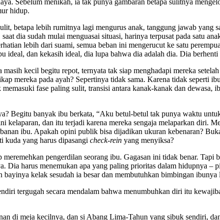
aya. Sebelum menikah, ia tak punya gambaran betapa sulitnya mengelol
mur hidup.
lit, betapa lebih rumitnya lagi mengurus anak, tanggung jawab yang 
saat dia sudah mulai menguasai situasi, harinya terpusat pada satu anak
hatian lebih dari suami, semua beban ini mengerucut ke satu perempuan 
bu ideal, dan kekasih ideal, dia lupa bahwa dia adalah dia. Dia berhent
a masih kecil begitu repot, ternyata tak siap menghadapi mereka setela
ikap mereka pada ayah? Sepertinya tidak sama. Karena tidak seperti ibu
memasuki fase paling sulit, transisi antara kanak-kanak dan dewasa, 
? Begitu banyak ibu berkata, “Aku betul-betul tak punya waktu untuk
ini kelaparan, dan itu terjadi karena mereka sengaja melaparkan diri. M
banan ibu. Apakah opini publik bisa dijadikan ukuran kebenaran? Bu
rti kuda yang harus dipasangi
check-rein
yang menyiksa?
 meremehkan pengerdilan seorang ibu. Gagasan ini tidak benar. Tapi b
ya. Dia harus menemukan apa yang paling prioritas dalam hidupnya – 
n bayinya kelak sesudah ia besar dan membutuhkan bimbingan ibunya le
endiri tergugah secara mendalam bahwa menumbuhkan diri itu kewajiban
 di meja kecilnya, dan si Abang Lima-Tahun yang sibuk sendiri, dan 