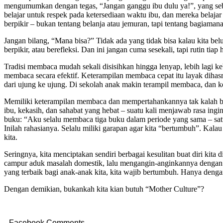
mengumumkan dengan tegas, “Jangan ganggu ibu dulu ya!”, yang seb
belajar untuk respek pada ketersediaan waktu ibu, dan mereka belajar
berpikir – bukan tentang belanja atau jemuran, tapi tentang bagiam
Jangan bilang, “Mana bisa?” Tidak ada yang tidak bisa kalau kita b
berpikir, atau berefleksi. Dan ini jangan cuma sesekali, tapi rutin tiap 
Tradisi membaca mudah sekali disisihkan hingga lenyap, lebih lagi 
membaca secara efektif. Keterampilan membaca cepat itu layak dihas
dari ujung ke ujung. Di sekolah anak makin terampil membaca, dan k
Memiliki keterampilan membaca dan mempertahankannya tak kalah ber
ibu, kekasih, dan sahabat yang hebat – suatu kali menjawab rasa i
buku: “Aku selalu membaca tiga buku dalam periode yang sama – satu 
Inilah rahasianya. Selalu miliki garapan agar kita “bertumbuh”. Kala
kita.
Seringnya, kita menciptakan sendiri berbagai kesulitan buat diri kit
campur aduk masalah domestik, lalu mengangin-anginkannya dengan m
yang terbaik bagi anak-anak kita, kita wajib bertumbuh. Hanya denga
Dengan demikian, bukankah kita kian butuh “Mother Culture”?
Facebook Comments