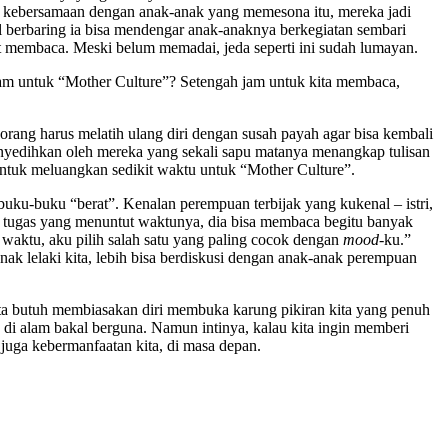
n kebersamaan dengan anak-anak yang memesona itu, mereka jadi
il berbaring ia bisa mendengar anak-anaknya berkegiatan sembari
t membaca. Meski belum memadai, jeda seperti ini sudah lumayan.
 jam untuk “Mother Culture”? Setengah jam untuk kita membaca,
rang harus melatih ulang diri dengan susah payah agar bisa kembali
menyedihkan oleh mereka yang sekali sapu matanya menangkap tulisan
untuk meluangkan sedikit waktu untuk “Mother Culture”.
ku-buku “berat”. Kenalan perempuan terbijak yang kukenal – istri,
a tugas yang menuntut waktunya, dia bisa membaca begitu banyak
 waktu, aku pilih salah satu yang paling cocok dengan
mood-
ku.”
anak lelaki kita, lebih bisa berdiskusi dengan anak-anak perempuan
. Kita butuh membiasakan diri membuka karung pikiran kita yang penuh
di alam bakal berguna. Namun intinya, kalau kita ingin memberi
juga kebermanfaatan kita, di masa depan.