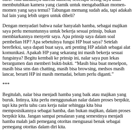
membutuhkan kamera yang ciamik untuk mengabadikan momen-
momen yang saya temui? Tabungan memang sudah ada, tapi adakah
hal lain yang lebih urgen untuk dibeli?
Dengan menyadari bahwa nalar hanyalah hamba, sebagai majikan
saya perlu menuntunnya untuk bekerja sesuai prinsip, bukan
membiarkannya menyetir saya. Apa prinsip saya dalam soal
pembelian HP? Apa sebetulnya fungsi HP buat saya? Setelah
berefleksi, saya dapati buat saya, arti penting HP adalah sebagai alat
komunikasi. Apakah HP yang sekarang ini masih bekerja sesuai
fungsinya? Begitu kembali ke prinsip ini, nalar saya pun lekas
berargumen dan memberi bukti-bukti. “Masih bisa buat menelpon,
masih bisa sms dan chatting, masih bisa browsing, medsos masih
lancar, berarti HP ini masih memadai, belum perlu diganti.”
***
Begitulah, nalar bisa menjadi hamba yang baik atau majikan yang
buruk. Intinya, kita perlu menggunakan nalar dalam proses berpikir,
tapi kita perlu tahu cara kerja nalar sehingga kita bisa
memposisikannya sebagai hamba, dan bukan majikan, dalam proses
berpikir kita. Jangan sampai penalaran yang semestinya menjadi
hamba malah jadi pemegang otoritas menguasai benak sebagai
pemegang otoritas dalam diri kita.