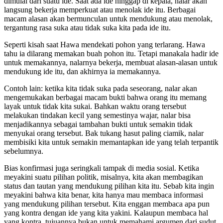
dimulai dari suatu ide. Saat ada ide hinggap di kepala, nalar akan
langsung bekerja memperkuat atau menolak ide itu. Berbagai
macam alasan akan bermunculan untuk mendukung atau menolak,
tergantung rasa suka atau tidak suka kita pada ide itu.
Seperti kisah saat Hawa mendekati pohon yang terlarang. Hawa
tahu ia dilarang memakan buah pohon itu. Tetapi manakala hadir ide
untuk memakannya, nalarnya bekerja, membuat alasan-alasan untuk
mendukung ide itu, dan akhirnya ia memakannya.
Contoh lain: ketika kita tidak suka pada seseorang, nalar akan
mengemukakan berbagai macam bukti bahwa orang itu memang
layak untuk tidak kita sukai. Bahkan waktu orang tersebut
melakukan tindakan kecil yang semestinya wajar, nalar bisa
menjadikannya sebagai tambahan bukti untuk semakin tidak
menyukai orang tersebut. Bak tukang hasut paling ciamik, nalar
membisiki kita untuk semakin memantapkan ide yang telah terpantik
sebelumnya.
Bias konfirmasi juga seringkali tampak di media sosial. Ketika
meyakini suatu pilihan politik, misalnya, kita akan membagikan
status dan tautan yang mendukung pilihan kita itu. Sebab kita ingin
meyakini bahwa kita benar, kita hanya mau membaca informasi
yang mendukung pilihan tersebut. Kita enggan membaca apa pun
yang kontra dengan ide yang kita yakini. Kalaupun membaca hal
yang kontra, tujuannya bukan untuk memahami argumen dari sudut