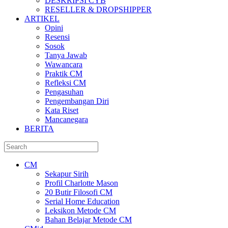
DESKRIPSI CYB
RESELLER & DROPSHIPPER
ARTIKEL
Opini
Resensi
Sosok
Tanya Jawab
Wawancara
Praktik CM
Refleksi CM
Pengasuhan
Pengembangan Diri
Kata Riset
Mancanegara
BERITA
CM
Sekapur Sirih
Profil Charlotte Mason
20 Butir Filosofi CM
Serial Home Education
Leksikon Metode CM
Bahan Belajar Metode CM