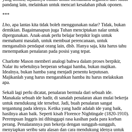
pandang lain, melainkan untuk mencari kesalahan pihak oponen.
***
Lho
, apa lantas kita tidak boleh menggunakan nalar? Tidak, bukan
demikian. Bagaimanapun juga Tuhan menciptakan nalar untuk
dipergunakan. Anak-anak perlu belajar berpikir logis untuk
memahami masalah, untuk membuat perencanaan, untuk
menganalisis pendapat orang lain, dlsb. Hanya saja, kita harus tahu
menempatkan penalaran pada posisi yang tepat.
Charlotte Mason memberi analogi bahwa dalam proses berpikir,
Nalar itu sebetulnya berperan sebagai hamba, bukan majikan.
Idealnya, bukan hamba yang menjadi penentu keputusan.
Majikanlah yang harus mengarahkan hamba itu harus melakukan
apa.
Sekali lagi perlu dicatat, penalaran bermula dari sebuah ide.
Manakala sebuah ide hadir, di sanalah penalaran akan mulai bekerja
untuk mendukung ide tersebut. Jadi, buah penalaran sangat
tergantung pada idenya. Ketika yang hadir adalah ide yang baik,
hasilnya akan baik. Seperti kisah Florence Nightingale (1820-1910).
Perempuan Inggris ini dihinggapi rasa kasihan pada para korban
perang. Penalarannya pun bekerja dengan sungguh-sungguh,
menyiapkan seribu satu alasan dan cara mendukung idenya untuk