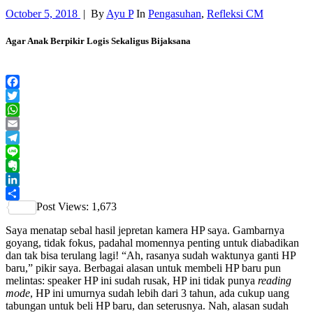
October 5, 2018
|
By
Ayu P
In
Pengasuhan
,
Refleksi CM
Agar Anak Berpikir Logis Sekaligus Bijaksana
Facebook
Twitter
WhatsApp
Email
Telegram
Line
Evernote
LinkedIn
Post Views:
1,673
Share
Saya menatap sebal hasil jepretan kamera HP saya. Gambarnya
goyang, tidak fokus, padahal momennya penting untuk diabadikan
dan tak bisa terulang lagi!
“Ah, rasanya sudah waktunya ganti HP
baru,” pikir saya. Berbagai alasan untuk membeli HP baru pun
melintas: speaker HP ini sudah rusak, HP ini tidak punya
reading
mode
, HP ini umurnya sudah lebih dari 3 tahun, ada cukup uang
tabungan untuk beli HP baru, dan seterusnya. Nah, alasan sudah