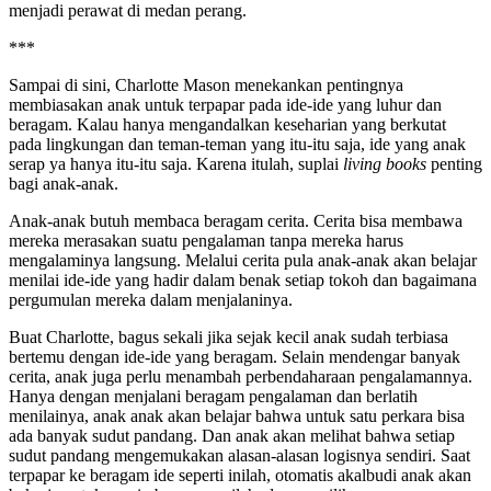
menjadi perawat di medan perang.
***
Sampai di sini, Charlotte Mason menekankan pentingnya
membiasakan anak untuk terpapar pada ide-ide yang luhur dan
beragam. Kalau hanya mengandalkan keseharian yang berkutat
pada lingkungan dan teman-teman yang itu-itu saja, ide yang anak
serap ya hanya itu-itu saja. Karena itulah, suplai
living books
penting
bagi anak-anak.
Anak-anak butuh membaca beragam cerita. Cerita bisa membawa
mereka merasakan suatu pengalaman tanpa mereka harus
mengalaminya langsung. Melalui cerita pula anak-anak akan belajar
menilai ide-ide yang hadir dalam benak setiap tokoh dan bagaimana
pergumulan mereka dalam menjalaninya.
Buat Charlotte, bagus sekali jika sejak kecil anak sudah terbiasa
bertemu dengan ide-ide yang beragam. Selain mendengar banyak
cerita, anak juga perlu menambah perbendaharaan pengalamannya.
Hanya dengan menjalani beragam pengalaman dan berlatih
menilainya, anak anak akan belajar bahwa untuk satu perkara bisa
ada banyak sudut pandang. Dan anak akan melihat bahwa setiap
sudut pandang mengemukakan alasan-alasan logisnya sendiri. Saat
terpapar ke beragam ide seperti inilah, otomatis akalbudi anak akan