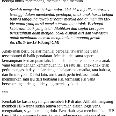
bekerja untuk menimbang, memilah, dan memilih.
Setelah menyadari bahwa nalar tidak bisa dijadikan otoritas
tertinggi dalam membentuk pendapat, anak-anak harus belajar
bahwa tanggung jawab terbesar mereka adalah memilih ide-
ide mana yang m
e
sti mereka terima atau tolak. Berbagai
kebiasaan baik yang telah dilatihkan dan suplai beragam
pengetahuan akan menjadi bekal disiplin diri dan wawasan
untuk membantu mereka menjalankan tanggung jawab
itu.
(Butir ke-19 Filosofi CM)
Anak-anak perlu belajar menilai berbagai tawaran ide yang
tersembunyi di balik penalaran. Menilai ide, sama seperti
kemampuan-kemampuan lain, butuh latihan karena tidak ada anak
yang terlahir dengan kemampuan ini. Di satu sisi, anak-anak tetap
perlu mengasah daya nalar dengan belajar matematika, tata bahasa,
dan ilmu logika. Di sisi lain, anak-anak perlu terbiasa untuk
memikirkan satu isu dari berbagai sisi, termasuk sisi yang
berseberangan dengan ide yang mereka yakini.
***
Kembali ke kasus saya ingin membeli HP di atas. Alih alih langsung
membeli HP karena sudah punya sejumlah alasan logis yang
menguatkan, saya merenung dulu. Benarkah saya membutuhkan HP
baru? Jika alasannya karena kamera, seberapa sering saya akan