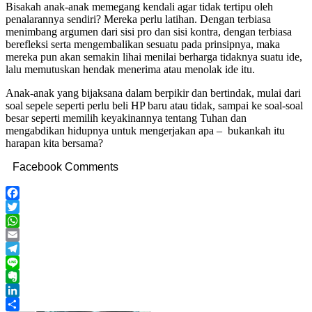
Bisakah anak-anak memegang kendali agar tidak tertipu oleh
penalarannya sendiri? Mereka perlu latihan. Dengan terbiasa
menimbang argumen dari sisi pro dan sisi kontra, dengan terbiasa
berefleksi serta mengembalikan sesuatu pada prinsipnya, maka
mereka pun akan semakin lihai menilai berharga tidaknya suatu ide,
lalu memutuskan hendak menerima atau menolak ide itu.
Anak-anak yang bijaksana dalam berpikir dan bertindak, mulai dari
soal sepele seperti perlu beli HP baru atau tidak, sampai ke soal-soal
besar seperti memilih keyakinannya tentang Tuhan dan
mengabdikan hidupnya untuk mengerjakan apa – bukankah itu
harapan kita bersama?
Facebook Comments
Facebook
Twitter
WhatsApp
Email
Telegram
Line
Evernote
LinkedIn