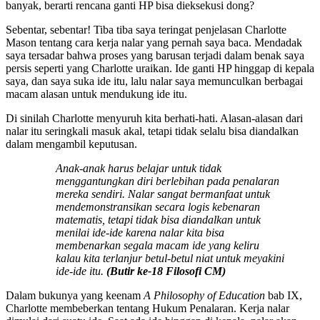
banyak, berarti rencana ganti HP bisa dieksekusi dong?
Sebentar, sebentar! Tiba tiba saya teringat penjelasan Charlotte
Mason tentang cara kerja nalar yang pernah saya baca. Mendadak
saya tersadar bahwa proses yang barusan terjadi dalam benak saya
persis seperti yang Charlotte uraikan. Ide ganti HP hinggap di kepala
saya, dan saya suka ide itu, lalu nalar saya memunculkan berbagai
macam alasan untuk mendukung ide itu.
Di sinilah Charlotte menyuruh kita berhati-hati. Alasan-alasan dari
nalar itu seringkali masuk akal, tetapi tidak selalu bisa diandalkan
dalam mengambil keputusan.
Anak-anak harus belajar untuk tidak
menggantungkan diri berlebihan pada penalaran
mereka sendiri. Nalar sangat bermanfaat untuk
mendemonstransikan secara logis kebenaran
matematis, tetapi tidak bisa diandalkan untuk
menilai ide-ide karena nalar kita bisa
membenarkan segala macam ide yang keliru
kalau kita terlanjur betul-betul niat untuk meyakini
ide-ide itu.
(Butir ke-18 Filosofi CM)
Dalam bukunya yang keenam
A Philosophy of Education
bab IX,
Charlotte membeberkan tentang Hukum Penalaran. Kerja nalar