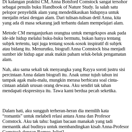
Di kalangan praktisi CM, Anna Botsford Comstock sangat tersohor
sebagai penulis buku Handbook of Nature Study. Ia salah satu
pelopor penyelidik alam yang mendedikasikan hidupnya untuk
menjalin relasi dengan alam. Dari tulisan-tulisan detil Anna, kita
yang ada di masa sekarang jadi terbantu dalam mempelajari alam.
Metode CM menganjurkan orangtua untuk mengekspos anak pada
ide-ide hidup melalui buku-buku bermutu, bukan hanya tentang
subjek tertentu, tapi juga tentang sosok-sosok inspiratif di subjek
atau bidang itu. Menurutku, biografi Anna Comstock bisa menjadi
sumber ide hidup agar anak makin paham seluk-beluk pengamatan
alam.
Nah, aku sama sekali tak menyangka yang Rayya soroti justru sisi
percintaan Anna dalam biografi itu. Anak umur tujuh tahun ini
tampak agak malu-malu, mungkin merasa berbicara soal cinta-
cintaan adalah urusan orang dewasa. Aku sendiri tak tahan
mendapati ekspresinya itu. Tawa kami berdua pecah seketika.
Dalam hati, aku sungguh terheran-heran dia memilih kata
“romantis” untuk melabeli relasi antara Anna dan Profesor
Comstock. Aku tak tahu: bagian bacaan manakah yang tadi
memantik akal budinya untuk membandingkan kisah Anna-Profesor
Comstock dengan Romeo-Juliet?