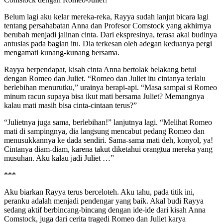
Belum lagi aku kelar mereka-reka, Rayya sudah lanjut bicara lagi
tentang persahabatan Anna dan Profesor Comstock yang akhirnya
berubah menjadi jalinan cinta. Dari ekspresinya, terasa akal budinya
antusias pada bagian itu. Dia terkesan oleh adegan keduanya pergi
mengamati kunang-kunang bersama.
Rayya berpendapat, kisah cinta Anna bertolak belakang betul
dengan Romeo dan Juliet. “Romeo dan Juliet itu cintanya terlalu
berlebihan menurutku,” urainya berapi-api. “Masa sampai si Romeo
minum racun supaya bisa ikut mati bersama Juliet? Memangnya
kalau mati masih bisa cinta-cintaan terus?”
“Julietnya juga sama, berlebihan!” lanjutnya lagi. “Melihat Romeo
mati di sampingnya, dia langsung mencabut pedang Romeo dan
menusukkannya ke dada sendiri. Sama-sama mati deh, konyol, ya!
Cintanya diam-diam, karena takut diketahui orangtua mereka yang
musuhan. Aku kalau jadi Juliet …”
***
Aku biarkan Rayya terus berceloteh. Aku tahu, pada titik ini,
peranku adalah menjadi pendengar yang baik. Akal budi Rayya
sedang aktif berbincang-bincang dengan ide-ide dari kisah Anna
Comstock, juga dari cerita tragedi Romeo dan Juliet karya