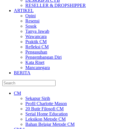
DESKRIPSI CYB
RESELLER & DROPSHIPPER
ARTIKEL
Opini
Resensi
Sosok
Tanya Jawab
Wawancara
Praktik CM
Refleksi CM
Pengasuhan
Pengembangan Diri
Kata Riset
Mancanegara
BERITA
CM
Sekapur Sirih
Profil Charlotte Mason
20 Butir Filosofi CM
Serial Home Education
Leksikon Metode CM
Bahan Belajar Metode CM