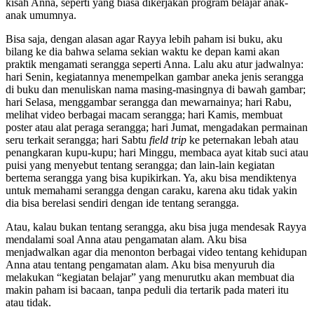
kisah Anna, seperti yang biasa dikerjakan program belajar anak-
anak umumnya.
Bisa saja, dengan alasan agar Rayya lebih paham isi buku, aku
bilang ke dia bahwa selama sekian waktu ke depan kami akan
praktik mengamati serangga seperti Anna. Lalu aku atur jadwalnya:
hari Senin, kegiatannya menempelkan gambar aneka jenis serangga
di buku dan menuliskan nama masing-masingnya di bawah gambar;
hari Selasa, menggambar serangga dan mewarnainya; hari Rabu,
melihat video berbagai macam serangga; hari Kamis, membuat
poster atau alat peraga serangga; hari Jumat, mengadakan permainan
seru terkait serangga; hari Sabtu
field trip
ke peternakan lebah atau
penangkaran kupu-kupu; hari Minggu, membaca ayat kitab suci atau
puisi yang menyebut tentang serangga; dan lain-lain kegiatan
bertema serangga yang bisa kupikirkan. Ya, aku bisa mendiktenya
untuk memahami serangga dengan caraku, karena aku tidak yakin
dia bisa berelasi sendiri dengan ide tentang serangga.
Atau, kalau bukan tentang serangga, aku bisa juga mendesak Rayya
mendalami soal Anna atau pengamatan alam. Aku bisa
menjadwalkan agar dia menonton berbagai video tentang kehidupan
Anna atau tentang pengamatan alam. Aku bisa menyuruh dia
melakukan “kegiatan belajar” yang menurutku akan membuat dia
makin paham isi bacaan, tanpa peduli dia tertarik pada materi itu
atau tidak.