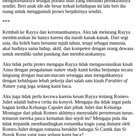
menghormatinya sebagai pribadi utuh yang memiliki pemikirannya
sendiri. Beri anak ide-ide besar terkait kehidupan ini lalu beri dia
ruang untuk menggumuli proses berpikirnya sendiri.
***
Kembali ke Rayya dan keromantisannya. Aku tak melarang Rayya
membicarakan itu hanya karena dia masih kanak-kanak. Dari segi
usia, dia boleh baru berumur tujuh tahun, tetapi sebagai manusia,
akal budinya sama hidup, aktif, dan kompeten dengan orang dewasa
untuk memiliki sudut pandang dan membicarakannya.
Aku tidak perlu protes mengapa Rayya tidak mengasosiasikan kisah
Anna dengan pengalaman
nature study
kami ketika berjumpa secara
langsung dengan macam-macam serangga atau mengaitkannya
dengan kehidupan lebah pekerja dari salah satu kisah
Parables of
Nature
yang juga sedang kami baca.
Aku juga tidak perlu kecewa karena kesan Rayya tentang Romeo-
Juliet adalah bahwa cerita itu konyol. Mengapa dia tidak ingat pada
bagian ketika Keluarga Capulet dari pihak Juliet dan Keluarga
Montague dari pihak Romeo akhirnya menyudahi perseteruan turun-
temurun mereka pasca kematian duo sejoli itu? Mengapa pula dia
tidak terpantik membandingkan romantika tragis yang dialami oleh
Romeo-Juliet dengan romansa berakhir bahagia Si Cantik dan Si
Buruk Rupa yang juga sedang kami baca?