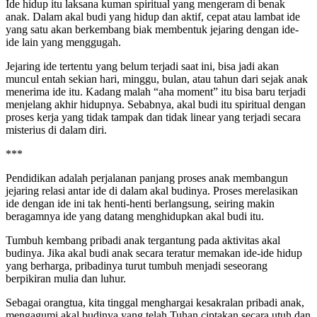
Ide hidup itu laksana kuman spiritual yang mengeram di benak
anak. Dalam akal budi yang hidup dan aktif, cepat atau lambat ide
yang satu akan berkembang biak membentuk jejaring dengan ide-
ide lain yang menggugah.
Jejaring ide tertentu yang belum terjadi saat ini, bisa jadi akan
muncul entah sekian hari, minggu, bulan, atau tahun dari sejak anak
menerima ide itu. Kadang malah “aha moment” itu bisa baru terjadi
menjelang akhir hidupnya. Sebabnya, akal budi itu spiritual dengan
proses kerja yang tidak tampak dan tidak linear yang terjadi secara
misterius di dalam diri.
***
Pendidikan adalah perjalanan panjang proses anak membangun
jejaring relasi antar ide di dalam akal budinya. Proses merelasikan
ide dengan ide ini tak henti-henti berlangsung, seiring makin
beragamnya ide yang datang menghidupkan akal budi itu.
Tumbuh kembang pribadi anak tergantung pada aktivitas akal
budinya. Jika akal budi anak secara teratur memakan ide-ide hidup
yang berharga, pribadinya turut tumbuh menjadi seseorang
berpikiran mulia dan luhur.
Sebagai orangtua, kita tinggal menghargai kesakralan pribadi anak,
mengagumi akal budinya yang telah Tuhan ciptakan secara utuh dan