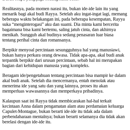
Realitasnya, pada momen narasi itu, bukan ide-ide lain itu yang
menarik bagi akal budi Rayya. Setelah aku ingat-ingat lagi, memang
beberapa waktu belakangan ini, pada beberapa kesempatan, Rayya
suka “menginterogasi” aku dan suami. Dia minta kami bercerita
bagaimana bisa kami bertemu, saling jatuh cinta, dan akhirnya
menikah. Sungguh akal budinya sedang penasaran luar biasa
tentang perihal cinta dan romansanya.
Berpikir menyoal percintaan sesungguhnya hal yang manusiawi,
bukan hanya perkara orang dewasa. Tidak apa-apa, akal budi anak
terpantik berpikir dari urusan percintaan, sebab hal ini merupakan
bagian dari kehidupan manusia yang kompleks.
Beragam ide/pengetahuan tentang percintaan bisa mampir ke dalam
akal budi anak. Setelah dia mencernanya, entah menolak atau
menerima ide yang satu dan yang lainnya, proses itu akan
memperluas wawasannya dan memperkaya pribadinya.
Kalaupun saat ini Rayya tidak membicarakan hal-hal terkait
kecintaan Anna dalam pengamatan alam atau perdamaian keluarga
Capulet-Montague, bukan berarti ide-ide itu tidak ada dalam
perbendaharaan mentalnya; bukan berarti selamanya dia tidak akan
berelasi dengan ide-ide itu.