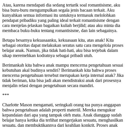
Atau, karena mendapati dia sedang tertarik soal romantisisme, aku
bisa buru-buru mengumpulkan segala jenis bacaan terkait. Aku
kunyahkan semua informasi itu untuknya termasuk melolohkan
pendapat pribadiku yang paling ideal terkait romantisisme dengan
cara menjelas-jelaskan bagaikan kuliah berjilid; atau aku minta dia
membaca buku-buku tentang romantisisme, dan lain sebagainya.
Betapa besarnya kekuasaanku, kekuasaan kita, atas anak! Kita
sebagai otoritas dapat melakukan seratus satu cara mengelola proses
belajar anak. Namun, jika tidak hati-hati, aku bisa terjebak dalam
sikap meremehkan kodratnya sebagai pribadi utuh.
Berimankah kita bahwa anak mampu mencerna pengetahuan sesuai
kebutuhan akal budinya sendiri? Berimankah kita bahwa proses
mencerna pengetahuan tersebut merupakan kerja internal anak? Jika
tidak beriman, kita bisa jadi akan mendistraksi anak dari prosesnya
menjalin relasi dengan pengetahuan secara mandiri.
***
Charlotte Mason mengamati, seringkali orang tua punya anggapan
bahwa pengetahuan adalah properti materiil. Mereka mengukur
kepandaian dari apa yang tampak oleh mata. Anak dianggap sudah
belajar hanya ketika dia terlihat mengerjakan sesuatu, menghasilkan
sesuatu, dan membuktikannya dari keahlian konkrit. Proses anak