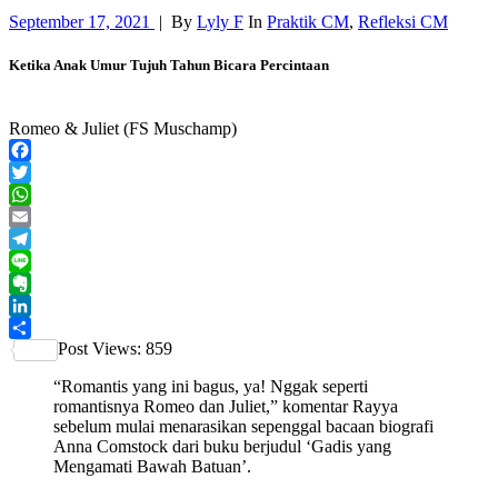
September 17, 2021
|
By
Lyly F
In
Praktik CM
,
Refleksi CM
Ketika Anak Umur Tujuh Tahun Bicara Percintaan
Romeo & Juliet (FS Muschamp)
Facebook
Twitter
WhatsApp
Email
Telegram
Line
Evernote
LinkedIn
Post Views:
859
Share
“Romantis yang ini bagus, ya! Nggak seperti
romantisnya Romeo dan Juliet,” komentar Rayya
sebelum mulai menarasikan sepenggal bacaan biografi
Anna Comstock dari buku berjudul ‘Gadis yang
Mengamati Bawah Batuan’.