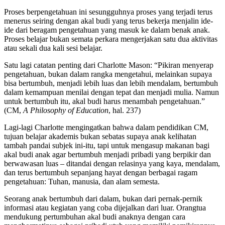
Proses berpengetahuan ini sesungguhnya proses yang terjadi terus
menerus seiring dengan akal budi yang terus bekerja menjalin ide-
ide dari beragam pengetahuan yang masuk ke dalam benak anak.
Proses belajar bukan semata perkara mengerjakan satu dua aktivitas
atau sekali dua kali sesi belajar.
Satu lagi catatan penting dari Charlotte Mason: “Pikiran menyerap
pengetahuan, bukan dalam rangka mengetahui, melainkan supaya
bisa bertumbuh, menjadi lebih luas dan lebih mendalam, bertumbuh
dalam kemampuan menilai dengan tepat dan menjadi mulia. Namun
untuk bertumbuh itu, akal budi harus menambah pengetahuan.”
(CM,
A Philosophy of Education
, hal. 237)
Lagi-lagi Charlotte mengingatkan bahwa dalam pendidikan CM,
tujuan belajar akademis bukan sebatas supaya anak kelihatan
tambah pandai subjek ini-itu, tapi untuk mengasup makanan bagi
akal budi anak agar bertumbuh menjadi pribadi yang berpikir dan
berwawasan luas – ditandai dengan relasinya yang kaya, mendalam,
dan terus bertumbuh sepanjang hayat dengan berbagai ragam
pengetahuan: Tuhan, manusia, dan alam semesta.
Seorang anak bertumbuh dari dalam, bukan dari pernak-pernik
informasi atau kegiatan yang coba dijejalkan dari luar. Orangtua
mendukung pertumbuhan akal budi anaknya dengan cara