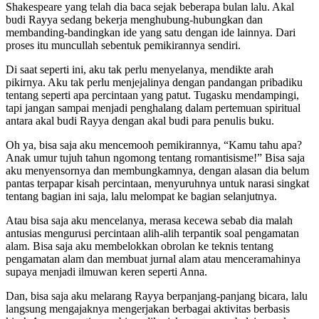
Shakespeare yang telah dia baca sejak beberapa bulan lalu. Akal
budi Rayya sedang bekerja menghubung-hubungkan dan
membanding-bandingkan ide yang satu dengan ide lainnya. Dari
proses itu muncullah sebentuk pemikirannya sendiri.
Di saat seperti ini, aku tak perlu menyelanya, mendikte arah
pikirnya. Aku tak perlu menjejalinya dengan pandangan pribadiku
tentang seperti apa percintaan yang patut. Tugasku mendampingi,
tapi jangan sampai menjadi penghalang dalam pertemuan spiritual
antara akal budi Rayya dengan akal budi para penulis buku.
Oh ya, bisa saja aku mencemooh pemikirannya, “Kamu tahu apa?
Anak umur tujuh tahun ngomong tentang romantisisme!” Bisa saja
aku menyensornya dan membungkamnya, dengan alasan dia belum
pantas terpapar kisah percintaan, menyuruhnya untuk narasi singkat
tentang bagian ini saja, lalu melompat ke bagian selanjutnya.
Atau bisa saja aku mencelanya, merasa kecewa sebab dia malah
antusias mengurusi percintaan alih-alih terpantik soal pengamatan
alam. Bisa saja aku membelokkan obrolan ke teknis tentang
pengamatan alam dan membuat jurnal alam atau menceramahinya
supaya menjadi ilmuwan keren seperti Anna.
Dan, bisa saja aku melarang Rayya berpanjang-panjang bicara, lalu
langsung mengajaknya mengerjakan berbagai aktivitas berbasis