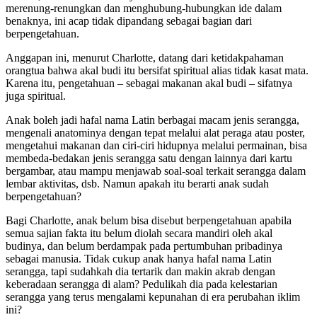
merenung-renungkan dan menghubung-hubungkan ide dalam
benaknya, ini acap tidak dipandang sebagai bagian dari
berpengetahuan.
Anggapan ini, menurut Charlotte, datang dari ketidakpahaman
orangtua bahwa akal budi itu bersifat spiritual alias tidak kasat mata.
Karena itu, pengetahuan – sebagai makanan akal budi – sifatnya
juga spiritual.
Anak boleh jadi hafal nama Latin berbagai macam jenis serangga,
mengenali anatominya dengan tepat melalui alat peraga atau poster,
mengetahui makanan dan ciri-ciri hidupnya melalui permainan, bisa
membeda-bedakan jenis serangga satu dengan lainnya dari kartu
bergambar, atau mampu menjawab soal-soal terkait serangga dalam
lembar aktivitas, dsb. Namun apakah itu berarti anak sudah
berpengetahuan?
Bagi Charlotte, anak belum bisa disebut berpengetahuan apabila
semua sajian fakta itu belum diolah secara mandiri oleh akal
budinya, dan belum berdampak pada pertumbuhan pribadinya
sebagai manusia. Tidak cukup anak hanya hafal nama Latin
serangga, tapi sudahkah dia tertarik dan makin akrab dengan
keberadaan serangga di alam? Pedulikah dia pada kelestarian
serangga yang terus mengalami kepunahan di era perubahan iklim
ini?