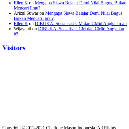
Ellen K
on
Mengapa Siswa Belajar Demi Nilai Bagus, Bukan
Mencari Ilmu?
Arizul Suwar
on
Mengapa Siswa Belajar Demi Nilai Bagus,
Bukan Mencari Ilmu?
Ellen K
on
DIBUKA: Sosialisasi CM dan CMid Angkatan #5
Wijayanti
on
DIBUKA: Sosialisasi CM dan CMid Angkatan
#5
Visitors
Today: 399
Yesterday: 897
This Week: 24486
This Month: 91186
Total: 1206147
Currently Online: 181
Copyright ©2011-2021 Charlotte Mason Indonesia. All Rights