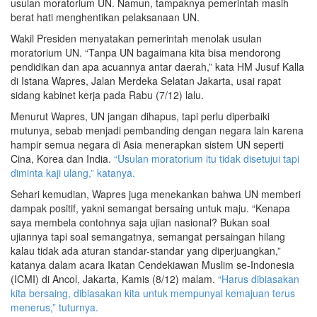
usulan moratorium UN. Namun, tampaknya pemerintah masih
berat hati menghentikan pelaksanaan UN.
Wakil Presiden menyatakan pemerintah menolak usulan
moratorium UN. “Tanpa UN bagaimana kita bisa mendorong
pendidikan dan apa acuannya antar daerah,” kata HM Jusuf Kalla
di Istana Wapres, Jalan Merdeka Selatan Jakarta, usai rapat
sidang kabinet kerja pada Rabu (7/12) lalu.
Menurut Wapres, UN jangan dihapus, tapi perlu diperbaiki
mutunya, sebab menjadi pembanding dengan negara lain karena
hampir semua negara di Asia menerapkan sistem UN seperti
Cina, Korea dan India.
“Usulan moratorium itu tidak disetujui tapi
diminta kaji ulang,” katanya.
Sehari kemudian, Wapres juga menekankan bahwa UN memberi
dampak positif, yakni semangat bersaing untuk maju. “Kenapa
saya membela contohnya saja ujian nasional? Bukan soal
ujiannya tapi soal semangatnya, semangat persaingan hilang
kalau tidak ada aturan standar-standar yang diperjuangkan,”
katanya dalam acara Ikatan Cendekiawan Muslim se-Indonesia
(ICMI) di Ancol, Jakarta, Kamis (8/12) malam.
“Harus dibiasakan
kita bersaing, dibiasakan kita untuk mempunyai kemajuan terus
menerus,” tuturnya.