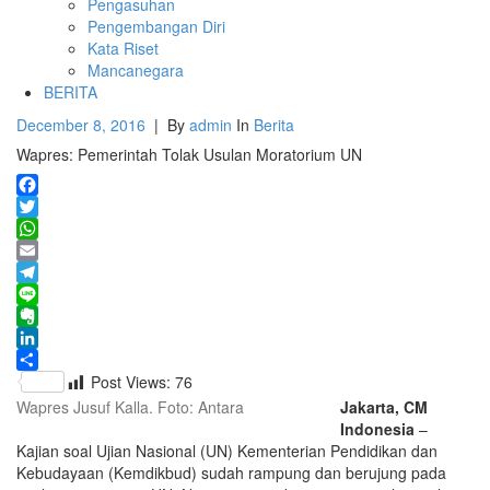
Pengasuhan
Pengembangan Diri
Kata Riset
Mancanegara
BERITA
December 8, 2016
|
By
admin
In
Berita
Wapres: Pemerintah Tolak Usulan Moratorium UN
Facebook
Twitter
WhatsApp
Email
Telegram
Line
Evernote
LinkedIn
Share
Post Views:
76
Wapres Jusuf Kalla. Foto: Antara
Jakarta, CM
Indonesia
–
Kajian soal Ujian Nasional (UN) Kementerian Pendidikan dan
Kebudayaan (Kemdikbud) sudah rampung
dan berujung pada