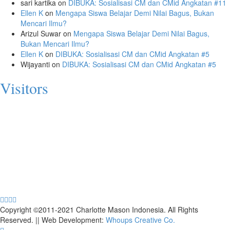
sari kartika
on
DIBUKA: Sosialisasi CM dan CMid Angkatan #11
Ellen K
on
Mengapa Siswa Belajar Demi Nilai Bagus, Bukan
Mencari Ilmu?
Arizul Suwar
on
Mengapa Siswa Belajar Demi Nilai Bagus,
Bukan Mencari Ilmu?
Ellen K
on
DIBUKA: Sosialisasi CM dan CMid Angkatan #5
Wijayanti
on
DIBUKA: Sosialisasi CM dan CMid Angkatan #5
Visitors
Today: 526
Yesterday: 1056
This Week: 22113
This Month: 88813
Total: 1203774
Currently Online: 204
Copyright ©2011-2021 Charlotte Mason Indonesia. All Rights
Reserved. || Web Development:
Whoups Creative Co.