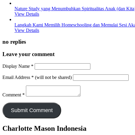
Nature Study yang Menumbuhkan Spiritualitas Anak (dan Kita
View Details
Langkah Kami Memilih Homeschooling dan Memulai Sesi A
View Details
no replies
Leave your comment
Display Name
*
Email Address
*
(will not be shared)
Comment
*
Charlotte Mason Indonesia