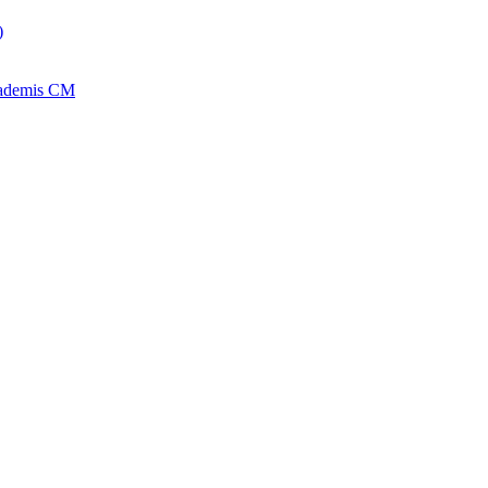
)
kademis CM