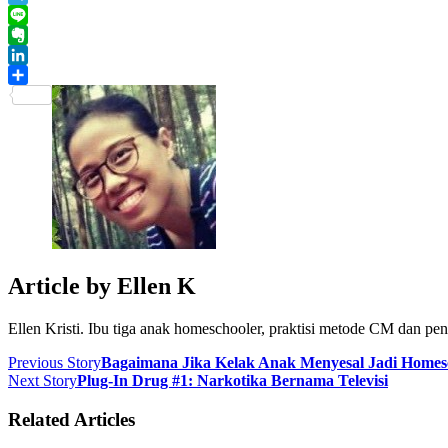
Telegram
Line
Evernote
LinkedIn
Share
Article by
Ellen K
Ellen Kristi. Ibu tiga anak homeschooler, praktisi metode CM dan pe
Previous Story
Bagaimana Jika Kelak Anak Menyesal Jadi Homes
Next Story
Plug-In Drug #1: Narkotika Bernama Televisi
Related Articles