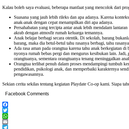
Kalau boleh saya evaluasi, beberapa manfaat yang mencolok dari pro
Suasana yang jauh lebih rileks dan apa adanya. Karena konte
anak-anak dengan cepat menampilkan diri apa adanya.
Persahabatan yang tercipta antar anak lebih mendalam lantaran 
akrab dengan atmosfir rumah keluarga temannya.
Anak belajar berbagi secara otentik. Di sekolah, barang bukanl
barang, maka dia betul-betul tahu rasanya berbagi, tahu rasan
Ada rasa aman pada orangtua karena tahu anak berkegiatan d
nyonya rumah bebas pergi dan mengurus kesibukan lain. Jadi,
orangtuanya, sementara orangtuanya tenang meninggalkan anak
Orangtua terlibat penuh dalam proses mendampingi tumbuh kemba
pendidikan, psikologi anak, dan memperbaiki karakternya sendir
pengawasannya.
Sekian cerita sekilas tentang kegiatan Playdate Co-op kami. Siapa t
Facebook Comments
Facebook
Twitter
WhatsApp
Email