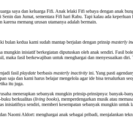
eluarga saya dan keluarga Fifi. Anak lelaki Fifi sebaya dengan anak bu
Senin dan Jumat, sementara Fifi hari Rabu. Tapi kalau ada keperluan l
in karena memang urusan utamanya adalah bermain.
i bulan kedua kami sudah mantap berjalan dengan prinsip
masterly ina
ebisa mungkin inisiatif berkegiatan diputuskan oleh anak sendiri. Fasil 
il, maka fasil berkewajiban untuk menghargai dan menyesuaikan diri.
njadi fasil
playdate
berbasis
masterly inactivity
ini. Yang pasti agendan
pan saja dan kami harus belajar mengelola agar ide bisa tersalurkan s
ka itu juga.
usaha menerapkan sebanyak mungkin prinsip-prinsipnya: banyak-banya
buku berkualitas (
living books
), memperdengarkan musik atau memasan
as inisiatifnya sendiri, memberi kesempatan sebanyak mungkin untuk la
dan Naomi Aldort: menghargai anak sebagai pribadi, menjalankan tekn