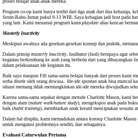
proses belajar anak-anak mereka.
Program co-op kami hanya terdiri dari tiga anak dari dua keluarga, k
Senin-Rabu-Jumat pukul 9-13 WIB. Saya kebagian jadi host pada hari 
yang lain. Kami menamai program kami
playdate
alias kencan berma
Masterly Inactivity
Meskipun awalnya ada gesekan-gesekan konsep dan praktik, memasuk
Dalam prinsip
masterly inactivity
, fasilitator (fasil) berupaya agar s
kegiatan berkembang ke arah yang berbeda dari yang dibayangkan fas
dalam pelaksanaan ide kegiatan itu.
Baik saya maupun Fifi sama-sama belajar banyak dari proses kami me
serba disetir oleh orang dewasa. Ide-ide spontan anak bisa muncul ka
situasi memang tidak memungkinkan ide-ide mereka diwujudkan seketi
Karena sama-sama sepakat dengan metode Charlotte Mason, kami ber
dengan alam (
nature walk/nature study
), mengekspos anak pada buku-
baik (
habit training
), membiarkan anak kreatif menciptakan sesuatu at
Dalam hal disiplin, kami memadukan antara konsep Charlotte Mason 
untuk mengatasi problemnya sendiri, dan sebagainya.
Evaluasi Caturwulan Pertama