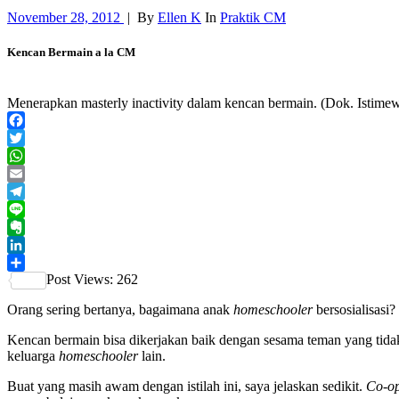
November 28, 2012
|
By
Ellen K
In
Praktik CM
Kencan Bermain a la CM
Menerapkan masterly inactivity dalam kencan bermain. (Dok. Istime
Facebook
Twitter
WhatsApp
Email
Telegram
Line
Evernote
LinkedIn
Post Views:
262
Share
Orang sering bertanya, bagaimana anak
homeschooler
bersosialisasi
Kencan bermain bisa dikerjakan baik dengan sesama teman yang tida
keluarga
homeschooler
lain.
Buat yang masih awam dengan istilah ini, saya jelaskan sedikit.
Co-op