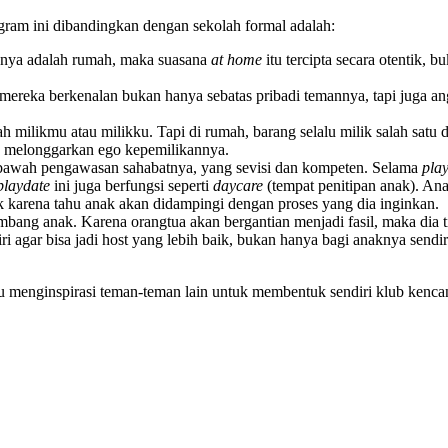
gram ini dibandingkan dengan sekolah formal adalah:
ksnya adalah rumah, maka suasana
at home
itu tercipta secara otentik, 
mereka berkenalan bukan hanya sebatas pribadi temannya, tapi juga ang
ah milikmu atau milikku. Tapi di rumah, barang selalu milik salah satu
ya melonggarkan ego kepemilikannya.
i bawah pengawasan sahabatnya, yang sevisi dan kompeten. Selama
pla
playdate
ini juga berfungsi seperti
daycare
(tempat penitipan anak). An
 karena tahu anak akan didampingi dengan proses yang dia inginkan.
ng anak. Karena orangtua akan bergantian menjadi fasil, maka dia tid
i agar bisa jadi host yang lebih baik, bukan hanya bagi anaknya sendir
ahu menginspirasi teman-teman lain untuk membentuk sendiri klub kenc