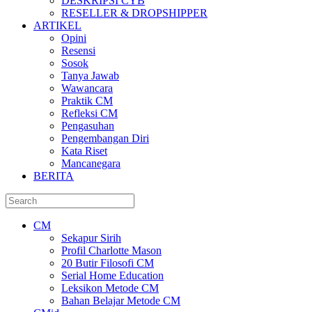
DESKRIPSI CYB
RESELLER & DROPSHIPPER
ARTIKEL
Opini
Resensi
Sosok
Tanya Jawab
Wawancara
Praktik CM
Refleksi CM
Pengasuhan
Pengembangan Diri
Kata Riset
Mancanegara
BERITA
CM
Sekapur Sirih
Profil Charlotte Mason
20 Butir Filosofi CM
Serial Home Education
Leksikon Metode CM
Bahan Belajar Metode CM