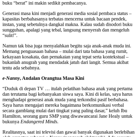
buku “berat” ini makin sedikit pembacanya.
Generasi masa kini menjadi generasi media sosial pembaca status –
kapasitas berbahasanya terbatas mencerna untuk bacaan pendek,
instan, yang sebetulnya dangkal makna. Kalau sudah disodori buku
sungguhan, apalagi yang tebal, langsung menyerah dan mengeluh
“sulit!”.
Namun tak bisa juga menyalahkan begitu saja anak-anak muda ini.
Memang penguasaan bahasa – mulai dari tata bahasa yang rumit,
kekayaan kosakata, dan pemakaian yang tepat serta kontekstual –
bukanlah anugrah yang mendadak jatuh dari langit. Semua akibat
tentu ada sebabnya.
e-Nanny
, Andalan Orangtua Masa Kini
“Duduk di depan TV … itulah pelatihan bahasa anak yang pertama
dan terutama bagi kebanyakan siswa saya. Kini di kelas, saya harus
menghadapi generasi anak muda yang terkondisi pasif berbahasa.
Saya harus mengajari mereka bagaimana berkomunikasi verbal
secara gamblang mulai dari tingkat yang paling dasar,” keluh Ibu
Hamilton, seorang guru SMP yang diwawancarai Jane Healy untuk
bukunya
Endangered Minds
.
Realitasnya, saat ini televisi dan gawai banyak digunakan berlebihan