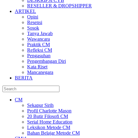
DESKRIPSI CYB
RESELLER & DROPSHIPPER
ARTIKEL
Opini
Resensi
Sosok
Tanya Jawab
Wawancara
Praktik CM
Refleksi CM
Pengasuhan
Pengembangan Diri
Kata Riset
Mancanegara
BERITA
CM
Sekapur Sirih
Profil Charlotte Mason
20 Butir Filosofi CM
Serial Home Education
Leksikon Metode CM
Bahan Belajar Metode CM