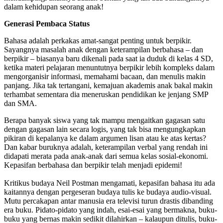
dalam kehidupan seorang anak!
Generasi Pembaca Status
Bahasa adalah perkakas amat-sangat penting untuk berpikir.
Sayangnya masalah anak dengan keterampilan berbahasa – dan
berpikir – biasanya baru dikenali pada saat ia duduk di kelas 4 SD,
ketika materi pelajaran menuntutnya berpikir lebih kompleks dalam
mengorganisir informasi, memahami bacaan, dan menulis makin
panjang. Jika tak tertangani, kemajuan akademis anak bakal makin
terhambat sementara dia meneruskan pendidikan ke jenjang SMP
dan SMA.
Berapa banyak siswa yang tak mampu mengaitkan gagasan satu
dengan gagasan lain secara logis, yang tak bisa mengungkapkan
pikiran di kepalanya ke dalam argumen lisan atau ke atas kertas?
Dan kabar buruknya adalah, keterampilan verbal yang rendah ini
didapati merata pada anak-anak dari semua kelas sosial-ekonomi.
Kepasifan berbahasa dan berpikir telah menjadi epidemi!
Kritikus budaya Neil Postman mengamati, kepasifan bahasa itu ada
kaitannya dengan pergeseran budaya tulis ke budaya audio-visual.
Mutu percakapan antar manusia era televisi turun drastis dibanding
era buku. Pidato-pidato yang indah, esai-esai yang bermakna, buku-
buku yang bernas makin sedikit dilahirkan – kalaupun ditulis, buku-