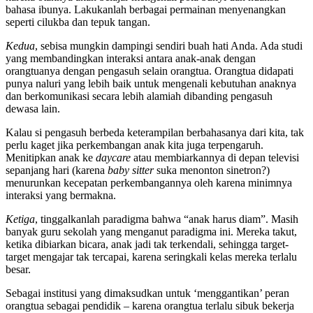
bahasa ibunya. Lakukanlah berbagai permainan menyenangkan
seperti cilukba dan tepuk tangan.
Kedua
, sebisa mungkin dampingi sendiri buah hati Anda. Ada studi
yang membandingkan interaksi antara anak-anak dengan
orangtuanya dengan pengasuh selain orangtua. Orangtua didapati
punya naluri yang lebih baik untuk mengenali kebutuhan anaknya
dan berkomunikasi secara lebih alamiah dibanding pengasuh
dewasa lain.
Kalau si pengasuh berbeda keterampilan berbahasanya dari kita, tak
perlu kaget jika perkembangan anak kita juga terpengaruh.
Menitipkan anak ke
daycare
atau membiarkannya di depan televisi
sepanjang hari (karena
baby sitter
suka menonton sinetron?)
menurunkan kecepatan perkembangannya oleh karena minimnya
interaksi yang bermakna.
Ketiga
, tinggalkanlah paradigma bahwa “anak harus diam”. Masih
banyak guru sekolah yang menganut paradigma ini. Mereka takut,
ketika dibiarkan bicara, anak jadi tak terkendali, sehingga target-
target mengajar tak tercapai, karena seringkali kelas mereka terlalu
besar.
Sebagai institusi yang dimaksudkan untuk ‘menggantikan’ peran
orangtua sebagai pendidik – karena orangtua terlalu sibuk bekerja