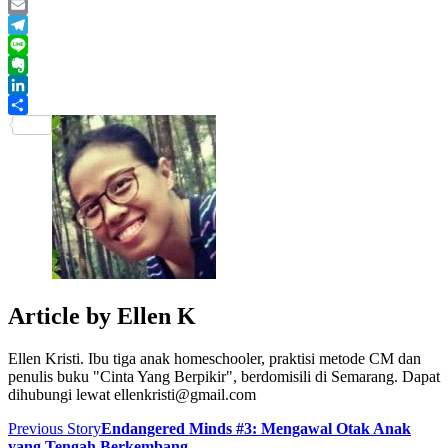
WhatsApp
Email
Telegram
Line
Evernote
LinkedIn
Share
Article by
Ellen K
Ellen Kristi. Ibu tiga anak homeschooler, praktisi metode CM dan
penulis buku "Cinta Yang Berpikir", berdomisili di Semarang. Dapat
dihubungi lewat ellenkristi@gmail.com
Previous Story
Endangered Minds #3: Mengawal Otak Anak
yang Tengah Berkembang