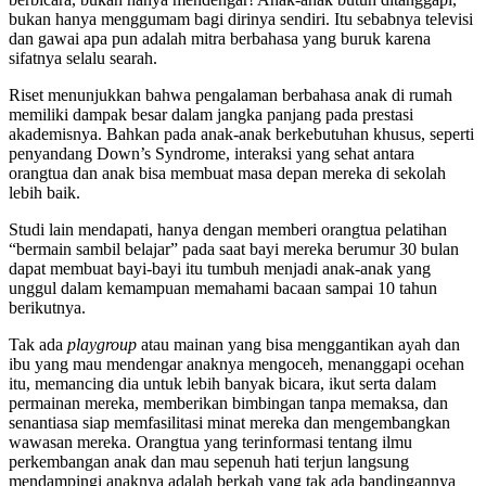
bukan hanya menggumam bagi dirinya sendiri. Itu sebabnya televisi
dan gawai
apa pun adalah mitra berbahasa yang buruk karena
sifatnya selalu searah.
Riset menunjukkan bahwa pengalaman berbahasa anak di rumah
memiliki dampak besar dalam jangka panjang pada prestasi
akademisnya. Bahkan pada anak-anak berkebutuhan khusus, seperti
penyandang Down’s Syndrome, interaksi yang sehat antara
orangtua dan anak bisa membuat masa depan mereka di sekolah
lebih baik.
Studi lain mendapati, hanya dengan memberi orangtua pelatihan
“bermain sambil belajar” pada saat bayi mereka berumur 30 bulan
dapat membuat bayi-bayi itu tumbuh menjadi anak-anak yang
unggul dalam kemampuan memahami bacaan sampai 10 tahun
berikutnya.
Tak ada
playgroup
atau mainan yang bisa menggantikan ayah dan
ibu yang mau mendengar anaknya mengoceh, menanggapi ocehan
itu, memancing dia untuk lebih banyak bicara, ikut serta dalam
permainan mereka, memberikan bimbingan tanpa memaksa, dan
senantiasa siap memfasilitasi minat mereka dan mengembangkan
wawasan mereka. Orangtua yang terinformasi tentang ilmu
perkembangan anak dan mau sepenuh hati terjun langsung
mendampingi anaknya adalah berkah yang tak ada bandingannya