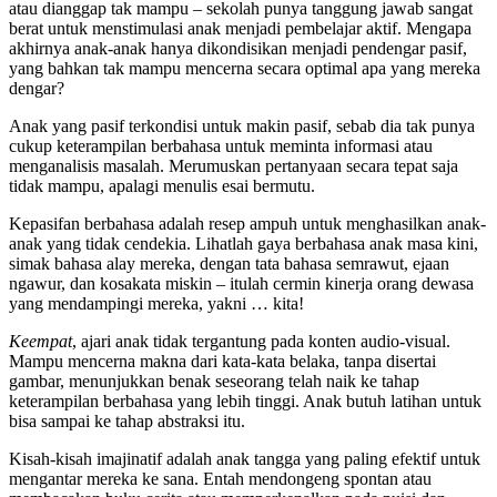
atau dianggap tak mampu – sekolah punya tanggung jawab sangat
berat untuk menstimulasi anak menjadi pembelajar aktif. Mengapa
akhirnya anak-anak hanya dikondisikan menjadi pendengar pasif,
yang bahkan tak mampu mencerna secara optimal apa yang mereka
dengar?
Anak yang pasif terkondisi untuk makin pasif, sebab dia tak punya
cukup keterampilan berbahasa untuk meminta informasi atau
menganalisis masalah. Merumuskan pertanyaan secara tepat saja
tidak mampu, apalagi menulis esai bermutu.
Kepasifan berbahasa adalah resep ampuh untuk menghasilkan anak-
anak yang tidak cendekia. Lihatlah gaya berbahasa anak masa kini,
simak bahasa alay mereka, dengan tata bahasa semrawut, ejaan
ngawur, dan kosakata miskin – itulah cermin kinerja orang dewasa
yang mendampingi mereka, yakni … kita!
Keempat
, ajari anak tidak tergantung pada konten audio-visual.
Mampu mencerna makna dari kata-kata belaka, tanpa disertai
gambar, menunjukkan benak seseorang telah naik ke tahap
keterampilan berbahasa yang lebih tinggi. Anak butuh latihan untuk
bisa sampai ke tahap abstraksi itu.
Kisah-kisah imajinatif adalah anak tangga yang paling efektif untuk
mengantar mereka ke sana. Entah mendongeng spontan atau