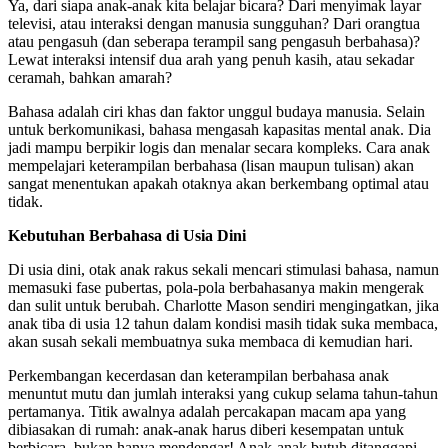
Ya, d​ari siapa anak-anak kita belajar bicara? Dari menyimak layar
televisi, atau interaksi dengan manusia sungguhan? Dari orangtua
atau pengasuh (dan seberapa terampil sang pengasuh berbahasa)?
Lewat interaksi intensif dua arah yang penuh kasih, atau sekadar
ceramah, bahkan amarah?
Bahasa adalah ciri khas dan faktor unggul budaya manusia. Selain
untuk berkomunikasi, bahasa mengasah kapasitas mental anak. Dia
jadi mampu berpikir logis dan menalar secara kompleks. Cara anak
mempelajari keterampilan berbahasa (lisan maupun tulisan) akan
sangat menentukan apakah otaknya akan berkembang optimal atau
tidak.
Kebutuhan Berbahasa di Usia Dini
Di usia dini, otak anak rakus sekali mencari stimulasi bahasa, namun
memasuki fase pubertas, pola-pola berbahasanya makin mengerak
dan sulit untuk berubah. Charlotte Mason sendiri mengingatkan, jika
anak tiba di usia 12 tahun dalam kondisi masih tidak suka membaca,
akan susah sekali membuatnya suka membaca di kemudian hari.
Perkembangan kecerdasan dan keterampilan berbahasa anak
menuntut mutu dan jumlah interaksi yang cukup selama tahun-tahun
pertamanya. Titik awalnya adalah percakapan macam apa yang
dibiasakan di rumah: anak-anak harus diberi kesempatan untuk
berbicara, bukan hanya mendengar! Anak-anak butuh ditanggapi,