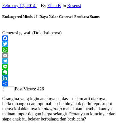
February 17, 2014
|
By
Ellen K
In
Resensi
Endangered Minds #4: Daya Nalar Generasi Pembaca Status
Generasi gawai. (Dok. Istimewa)
Facebook
Twitter
WhatsApp
Email
Telegram
Line
Evernote
LinkedIn
Post Views:
426
Share
Orangtua yang ingin anaknya cerdas – dalam arti otaknya
berkembang secara optimal – sebetulnya tak perlu repot-repot
menyekolahkannya
ke
playgroup
mahal atau membelikannya
mainan impor dengan harga selangit. Pertanyaan kuncinya: dari
siapa anak itu belajar berbahasa dan berbicara?