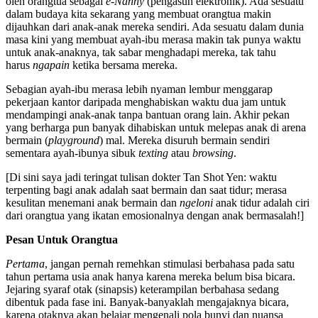
oleh orangtua sebagai
e-Nanny
(pengasuh elektronik). Ada sesuatu
dalam budaya kita sekarang yang membuat orangtua makin
dijauhkan dari anak-anak mereka sendiri. Ada sesuatu dalam dunia
masa kini yang membuat ayah-ibu merasa makin tak punya waktu
untuk anak-anaknya, tak sabar menghadapi mereka, tak tahu
harus
ngapain
ketika bersama mereka.
Sebagian ayah-ibu merasa lebih nyaman lembur menggarap
pekerjaan kantor daripada menghabiskan waktu dua jam untuk
mendampingi anak-anak tanpa bantuan orang lain. Akhir pekan
yang berharga pun banyak dihabiskan untuk melepas anak di arena
bermain (
playground
) mal. Mereka disuruh bermain sendiri
sementara ayah-ibunya sibuk
texting
atau
browsing
.
[Di sini saya jadi teringat tulisan dokter Tan Shot Yen: waktu
terpenting bagi anak adalah saat bermain dan saat tidur; merasa
kesulitan menemani anak bermain dan
ngeloni
anak tidur adalah ciri
dari orangtua yang ikatan emosionalnya dengan anak bermasalah!]
Pesan Untuk Orangtua
Pertama
, jangan pernah remehkan stimulasi berbahasa pada satu
tahun pertama usia anak hanya karena mereka belum bisa bicara.
Jejaring syaraf otak (sinapsis) keterampilan berbahasa sedang
dibentuk pada fase ini. Banyak-banyaklah mengajaknya bicara,
karena otaknya akan belajar mengenali pola bunyi dan nuansa