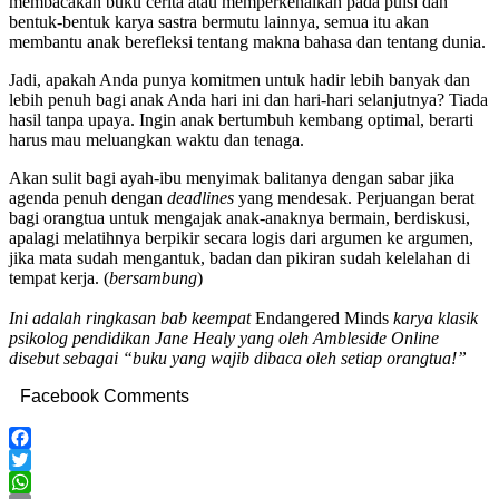
membacakan buku cerita atau memperkenalkan pada puisi dan
bentuk-bentuk karya sastra bermutu lainnya, semua itu akan
membantu anak berefleksi tentang makna bahasa dan tentang dunia.
Jadi, apakah Anda punya komitmen untuk hadir lebih banyak dan
lebih penuh bagi anak Anda hari ini dan hari-hari selanjutnya? Tiada
hasil tanpa upaya. Ingin anak bertumbuh kembang optimal, berarti
harus mau meluangkan waktu dan tenaga.
Akan sulit bagi ayah-ibu menyimak balitanya dengan sabar jika
agenda penuh dengan
deadlines
yang mendesak. Perjuangan berat
bagi orangtua untuk mengajak anak-anaknya bermain, berdiskusi,
apalagi melatihnya berpikir secara logis dari argumen ke argumen,
jika mata sudah mengantuk, badan dan pikiran sudah kelelahan di
tempat kerja. (
bersambung
)
Ini adalah ringkasan bab keempat
Endangered Minds
karya klasik
psikolog pendidikan Jane Healy yang oleh Ambleside Online
disebut sebagai “buku yang wajib dibaca oleh setiap orangtua!”
Facebook Comments
Facebook
Twitter