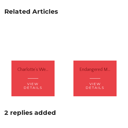
Related Articles
Charlotte’s Web, Laba-laba, dan Anak Ikan
Endangered Minds #10: TV dan Video Games, Harus Seberapa Dibatasi?
VIEW
VIEW
DETAILS
DETAILS
2 replies added