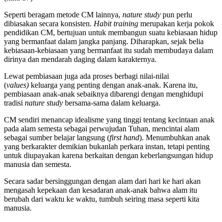
Seperti beragam metode CM lainnya,
nature study
pun perlu
dibiasakan secara konsisten.
Habit training
merupakan kerja pokok
pendidikan CM, bertujuan untuk membangun suatu kebiasaan hidup
yang bermanfaat dalam jangka panjang. Diharapkan, sejak belia
kebiasaan-kebiasaan yang bermanfaat itu sudah membudaya dalam
dirinya dan mendarah daging dalam karakternya.
Lewat pembiasaan juga ada proses berbagi nilai-nilai
(
values)
keluarga yang penting dengan anak-anak. Karena itu,
pembiasaan anak-anak sebaiknya dibarengi dengan menghidupi
tradisi
nature study
bersama-sama dalam keluarga.
CM sendiri menancap idealisme yang tinggi tentang kecintaan anak
pada alam semesta sebagai perwujudan Tuhan, mencintai alam
sebagai sumber belajar langsung (
first hand
). Menumbuhkan anak
yang berkarakter demikian bukanlah perkara instan, tetapi penting
untuk diupayakan karena berkaitan dengan keberlangsungan hidup
manusia dan semesta.
Secara sadar bersinggungan dengan alam dari hari ke hari akan
mengasah kepekaan dan kesadaran anak-anak bahwa alam itu
berubah dari waktu ke waktu, tumbuh seiring masa seperti kita
manusia.