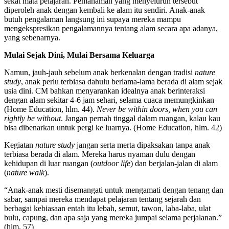
sekat mata pelajaran. Pemahaman yang menyeluruh tersebut
diperoleh anak dengan kembali ke alam itu sendiri. Anak-anak
butuh pengalaman langsung ini supaya mereka mampu
mengekspresikan pengalamannya tentang alam secara apa adanya,
yang sebenarnya.
Mulai Sejak Dini, Mulai Bersama Keluarga
Namun, jauh-jauh sebelum anak berkenalan dengan tradisi
nature
study
, anak perlu terbiasa dahulu berlama-lama berada di alam sejak
usia dini. CM bahkan menyarankan idealnya anak berinteraksi
dengan alam sekitar 4-6 jam sehari, selama cuaca memungkinkan
(Home Education, hlm. 44).
Never be within doors, when you can
rightly be without
. Jangan pernah tinggal dalam ruangan, kalau kau
bisa dibenarkan untuk pergi ke luarnya. (Home Education, hlm. 42)
Kegiatan
nature study
jangan serta merta dipaksakan tanpa anak
terbiasa berada di alam. Mereka harus nyaman dulu dengan
kehidupan di luar ruangan (
outdoor life
) dan berjalan-jalan di alam
(
nature walk
).
“Anak-anak mesti disemangati untuk mengamati dengan tenang dan
sabar, sampai mereka mendapat pelajaran tentang sejarah dan
berbagai kebiasaan entah itu lebah, semut, tawon, laba-laba, ulat
bulu, capung, dan apa saja yang mereka jumpai selama perjalanan.”
(hlm. 57)