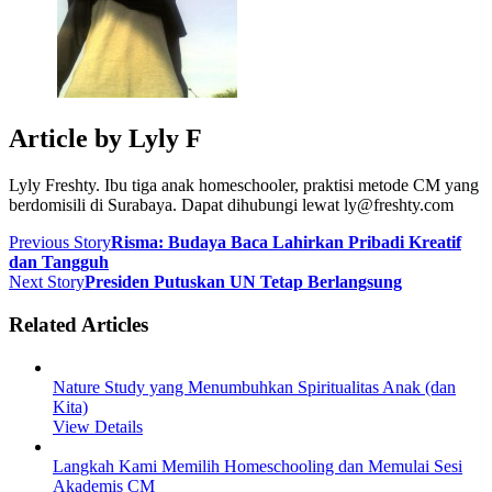
Article by
Lyly F
Lyly Freshty. Ibu tiga anak homeschooler, praktisi metode CM yang
berdomisili di Surabaya. Dapat dihubungi lewat ly@freshty.com
Previous Story
Risma: Budaya Baca Lahirkan Pribadi Kreatif
dan Tangguh
Next Story
Presiden Putuskan UN Tetap Berlangsung
Related Articles
Nature Study yang Menumbuhkan Spiritualitas Anak (dan
Kita)
View Details
Langkah Kami Memilih Homeschooling dan Memulai Sesi
Akademis CM