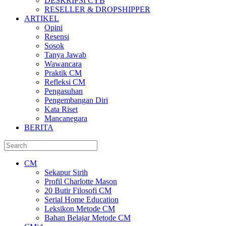
DESKRIPSI CYB
RESELLER & DROPSHIPPER
ARTIKEL
Opini
Resensi
Sosok
Tanya Jawab
Wawancara
Praktik CM
Refleksi CM
Pengasuhan
Pengembangan Diri
Kata Riset
Mancanegara
BERITA
CM
Sekapur Sirih
Profil Charlotte Mason
20 Butir Filosofi CM
Serial Home Education
Leksikon Metode CM
Bahan Belajar Metode CM