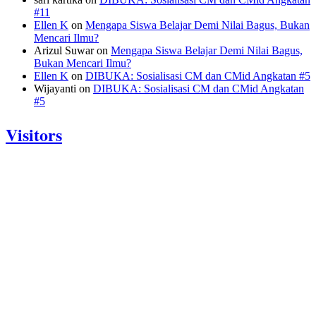
#11
Ellen K
on
Mengapa Siswa Belajar Demi Nilai Bagus, Bukan
Mencari Ilmu?
Arizul Suwar
on
Mengapa Siswa Belajar Demi Nilai Bagus,
Bukan Mencari Ilmu?
Ellen K
on
DIBUKA: Sosialisasi CM dan CMid Angkatan #5
Wijayanti
on
DIBUKA: Sosialisasi CM dan CMid Angkatan
#5
Visitors
Today: 704
Yesterday: 770
This Week: 23894
This Month: 90594
Total: 1205555
Currently Online: 162