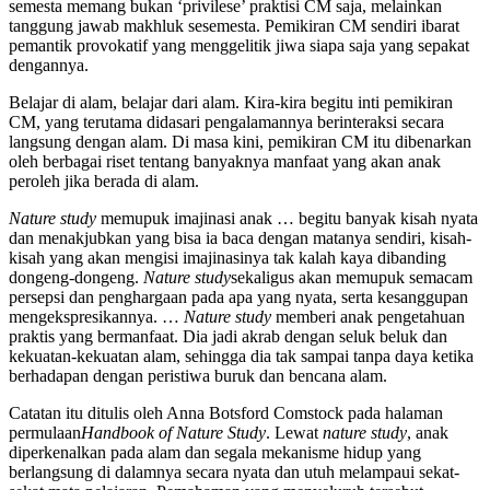
semesta memang bukan ‘privilese’ praktisi CM saja, melainkan
tanggung jawab makhluk sesemesta. Pemikiran CM sendiri ibarat
pemantik provokatif yang menggelitik jiwa siapa saja yang sepakat
dengannya.
Belajar di alam, belajar dari alam. Kira-kira begitu inti pemikiran
CM, yang terutama didasari pengalamannya berinteraksi secara
langsung dengan alam. Di masa kini, pemikiran CM itu dibenarkan
oleh berbagai riset tentang banyaknya manfaat yang akan anak
peroleh jika berada di alam.
Nature study
memupuk imajinasi anak … begitu banyak kisah nyata
dan menakjubkan yang bisa ia baca dengan matanya sendiri, kisah-
kisah yang akan mengisi imajinasinya tak kalah kaya dibanding
dongeng-dongeng.
Nature study
sekaligus akan memupuk semacam
persepsi dan penghargaan pada apa yang nyata, serta kesanggupan
mengekspresikannya. …
Nature study
memberi anak pengetahuan
praktis yang bermanfaat. Dia jadi akrab dengan seluk beluk dan
kekuatan-kekuatan alam, sehingga dia tak sampai tanpa daya ketika
berhadapan dengan peristiwa buruk dan bencana alam.
Catatan itu ditulis oleh Anna Botsford Comstock pada halaman
permulaan
Handbook of Nature Study
. Lewat
nature study
, anak
diperkenalkan pada alam dan segala mekanisme hidup yang
berlangsung di dalamnya secara nyata dan utuh melampaui sekat-