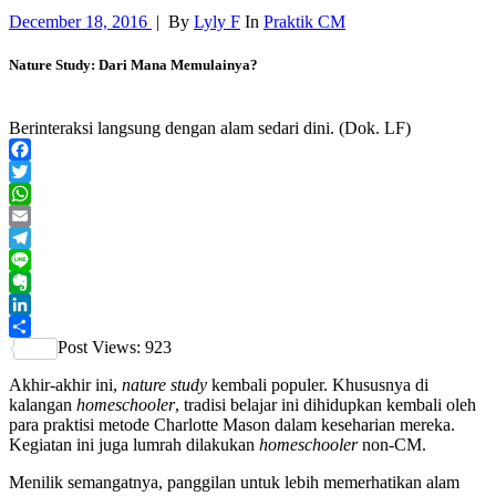
December 18, 2016
|
By
Lyly F
In
Praktik CM
Nature Study: Dari Mana Memulainya?
Berinteraksi langsung dengan alam sedari dini. (Dok. LF)
Facebook
Twitter
WhatsApp
Email
Telegram
Line
Evernote
LinkedIn
Post Views:
923
Share
Akhir-akhir ini,
nature study
kembali populer. Khususnya di
kalangan
homeschooler
, tradisi belajar ini dihidupkan kembali oleh
para praktisi metode Charlotte Mason
dalam keseharian mereka.
Kegiatan ini juga lumrah dilakukan
homeschooler
non-CM.
Menilik semangatnya, panggilan untuk lebih memerhatikan alam