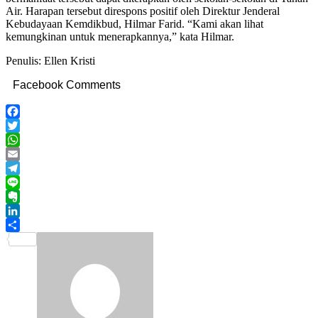
Air. Harapan tersebut direspons positif oleh Direktur Jenderal
Kebudayaan Kemdikbud, Hilmar Farid. “Kami akan lihat
kemungkinan untuk menerapkannya,” kata Hilmar.
Penulis: Ellen Kristi
Facebook Comments
Facebook
Twitter
WhatsApp
Email
Telegram
Line
Evernote
LinkedIn
Share