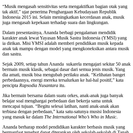
“Musik mengasah sensitivitas serta mengaktifkan bagian otak yang
tak aktif,” ujar penerima Penghargaan Kebudayaan Republik
Indonesia 2015 ini. Selain meningkatkan kecerdasan anak, musik
juga mengasah kepekaan terhadap suara dan lingkungan.
Dalam presentasinya, Ananda berbagi pengalaman mendidik
karakter anak lewat Yayasan Musik Sastra Indonesia (YMSI) yang
ia dirikan. Misi YMSI adalah memberi pendidikan musik kepada
anak tak mampu dengan model yang mengkoneksikan antara musik
dan sastra.
Sejak 2009, setiap tahun Ananda sukarela mengajari sekitar 50 anak
bermain musik klasik, sebagai dasar dari semua jenis musik. Yang
dia amati, musik bisa mengubah perilaku anak. “Kelihatan banget
perbedaannya, energi mereka tersalurkan ke hal-hal positif,” kata
pencipta
Rapsodia Nusantara
itu.
Jika bermain bersama dalam suatu orkes, anak-anak juga banyak
belajar soal menghargai perbedaan dan bekerja sama untuk
mencapai tujuan. “Begitu selesai latihan, nanti anak-anak akan
terbiasa dengan perbedaan,” kata satu-satunya musisi Indonesia
yang masuk ke dalam
The International Who’s Who in Music
.
Ananda berharap model pendidikan karakter berbasis musik yang
bermanfaat tersebut dapat diterapkan oleh sekolah-sekolah di Tanah