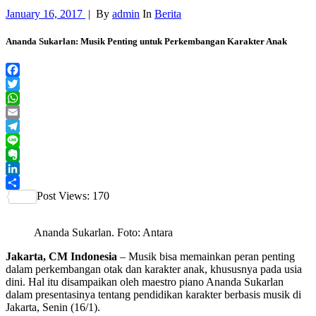
January 16, 2017
|
By
admin
In
Berita
Ananda Sukarlan: Musik Penting untuk Perkembangan Karakter Anak
Facebook
Twitter
WhatsApp
Email
Telegram
Line
Evernote
LinkedIn
Post Views:
170
Share
Ananda Sukarlan. Foto: Antara
Jakarta, CM Indonesia
– Musik bisa memainkan peran penting
dalam perkembangan otak dan karakter anak, khususnya pada usia
dini.
Hal itu disampaikan oleh maestro piano Ananda Sukarlan
dalam presentasinya tentang pendidikan karakter berbasis musik di
Jakarta, Senin (16/1).