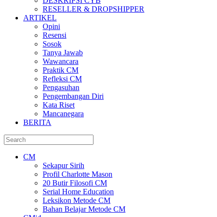
DESKRIPSI CYB
RESELLER & DROPSHIPPER
ARTIKEL
Opini
Resensi
Sosok
Tanya Jawab
Wawancara
Praktik CM
Refleksi CM
Pengasuhan
Pengembangan Diri
Kata Riset
Mancanegara
BERITA
CM
Sekapur Sirih
Profil Charlotte Mason
20 Butir Filosofi CM
Serial Home Education
Leksikon Metode CM
Bahan Belajar Metode CM