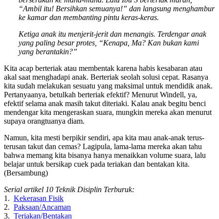
“Ambil itu! Bersihkan semuanya!” dan langsung menghambur
ke kamar dan membanting pintu keras-keras.
Ketiga anak itu menjerit-jerit dan menangis. Terdengar anak
yang paling besar protes, “Kenapa, Ma? Kan bukan kami
yang berantakin?”
Kita acap berteriak atau membentak karena habis kesabaran atau
akal saat menghadapi anak. Berteriak seolah solusi cepat. Rasanya
kita sudah melakukan sesuatu yang maksimal untuk mendidik anak.
Pertanyaanya, betulkah berteriak efektif? Menurut Windell, ya,
efektif selama anak masih takut diteriaki. Kalau anak begitu benci
mendengar kita mengeraskan suara, mungkin mereka akan menurut
supaya orangtuanya diam.
Namun, kita mesti berpikir sendiri, apa kita mau anak-anak terus-
terusan takut dan cemas? Lagipula, lama-lama mereka akan tahu
bahwa memang kita bisanya hanya menaikkan volume suara, lalu
belajar untuk bersikap cuek pada teriakan dan bentakan kita.
(Bersambung)
Serial artikel 10 Teknik Disiplin Terburuk:
1.
Kekerasan Fisik
2.
Paksaan/Ancaman
3.
Teriakan/Bentakan