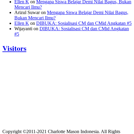
Ellen K
on
Mengapa Siswa Belajar Demi Nilai Bagus, Bukan
Mencari Ilmu?
Arizul Suwar
on
Mengapa Siswa Belajar Demi Nilai Bagus,
Bukan Mencari Ilmu?
Ellen K
on
DIBUKA: Sosialisasi CM dan CMid Angkatan #5
Wijayanti
on
DIBUKA: Sosialisasi CM dan CMid Angkatan
#5
Visitors
Today: 682
Yesterday: 833
This Week: 23102
This Month: 89802
Total: 1204763
Currently Online: 132
Copyright ©2011-2021 Charlotte Mason Indonesia. All Rights