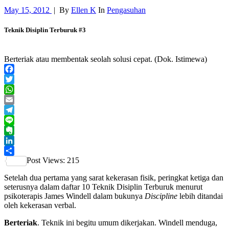
May 15, 2012
|
By
Ellen K
In
Pengasuhan
Teknik Disiplin Terburuk #3
Berteriak atau membentak seolah solusi cepat. (Dok. Istimewa)
Facebook
Twitter
WhatsApp
Email
Telegram
Line
Evernote
LinkedIn
Post Views:
215
Share
Setelah dua pertama yang sarat kekerasan fisik, peringkat ketiga dan
seterusnya dalam daftar 10 Teknik Disiplin Terburuk menurut
psikoterapis James Windell dalam bukunya
Discipline
lebih ditandai
oleh kekerasan verbal.
Berteriak
. Teknik ini begitu umum dikerjakan. Windell menduga,