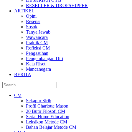
DESKRIPSI CYB
RESELLER & DROPSHIPPER
ARTIKEL
Opini
Resensi
Sosok
Tanya Jawab
Wawancara
Praktik CM
Refleksi CM
Pengasuhan
Pengembangan Diri
Kata Riset
Mancanegara
BERITA
CM
Sekapur Sirih
Profil Charlotte Mason
20 Butir Filosofi CM
Serial Home Education
Leksikon Metode CM
Bahan Belajar Metode CM