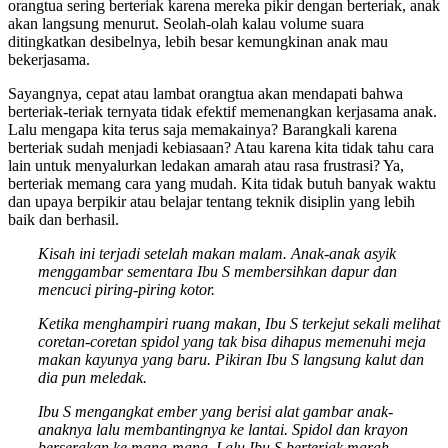
orangtua sering berteriak karena mereka pikir dengan berteriak, anak
akan langsung menurut. Seolah-olah kalau volume suara
ditingkatkan desibelnya, lebih besar kemungkinan anak mau
bekerjasama.
Sayangnya, cepat atau lambat orangtua akan mendapati bahwa
berteriak-teriak ternyata tidak efektif memenangkan kerjasama anak.
Lalu mengapa kita terus saja memakainya? Barangkali karena
berteriak sudah menjadi kebiasaan? Atau karena kita tidak tahu cara
lain untuk menyalurkan ledakan amarah atau rasa frustrasi? Ya,
berteriak memang cara yang mudah. Kita tidak butuh banyak waktu
dan upaya berpikir atau belajar tentang teknik disiplin yang lebih
baik dan berhasil.
Kisah ini terjadi setelah makan malam. Anak-anak asyik
menggambar sementara Ibu S membersihkan dapur dan
mencuci piring-piring kotor.
Ketika menghampiri ruang makan, Ibu S terkejut sekali melihat
coretan-coretan spidol yang tak bisa dihapus memenuhi meja
makan kayunya yang baru. Pikiran Ibu S langsung kalut dan
dia pun meledak.
Ibu S mengangkat ember yang berisi alat gambar anak-
anaknya lalu membantingnya ke lantai. Spidol dan krayon
berserakan ke mana-mana. Lalu Ibu S berteriak marah,