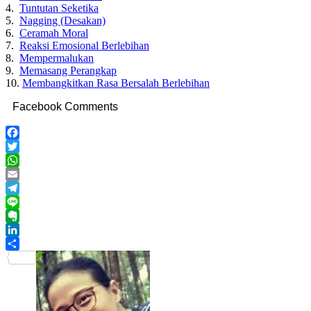
4.
Tuntutan Seketika
5.
Nagging (Desakan)
6.
Ceramah Moral
7.
Reaksi Emosional Berlebihan
8.
Mempermalukan
9.
Memasang Perangkap
10.
Membangkitkan Rasa Bersalah Berlebihan
Facebook Comments
Facebook
Twitter
WhatsApp
Email
Telegram
Line
Evernote
LinkedIn
Share