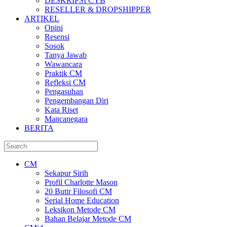
DESKRIPSI CYB
RESELLER & DROPSHIPPER
ARTIKEL
Opini
Resensi
Sosok
Tanya Jawab
Wawancara
Praktik CM
Refleksi CM
Pengasuhan
Pengembangan Diri
Kata Riset
Mancanegara
BERITA
CM
Sekapur Sirih
Profil Charlotte Mason
20 Butir Filosofi CM
Serial Home Education
Leksikon Metode CM
Bahan Belajar Metode CM