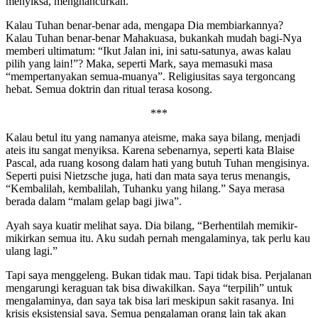
menyiksa, menghancurkan.
Kalau Tuhan benar-benar ada, mengapa Dia membiarkannya?
Kalau Tuhan benar-benar Mahakuasa, bukankah mudah bagi-Nya
memberi ultimatum: “Ikut Jalan ini, ini satu-satunya, awas kalau
pilih yang lain!”? Maka, seperti Mark, saya memasuki masa
“mempertanyakan semua-muanya”. Religiusitas saya tergoncang
hebat. Semua doktrin dan ritual terasa kosong.
***
Kalau betul itu yang namanya ateisme, maka saya bilang, menjadi
ateis itu sangat menyiksa. Karena sebenarnya, seperti kata Blaise
Pascal, ada ruang kosong dalam hati yang butuh Tuhan mengisinya.
Seperti puisi Nietzsche juga, hati dan mata saya terus menangis,
“Kembalilah, kembalilah, Tuhanku yang hilang.” Saya merasa
berada dalam “malam gelap bagi jiwa”.
Ayah saya kuatir melihat saya. Dia bilang, “Berhentilah memikir-
mikirkan semua itu. Aku sudah pernah mengalaminya, tak perlu kau
ulang lagi.”
Tapi saya menggeleng. Bukan tidak mau. Tapi tidak bisa. Perjalanan
mengarungi keraguan tak bisa diwakilkan. Saya “terpilih” untuk
mengalaminya, dan saya tak bisa lari meskipun sakit rasanya. Ini
krisis eksistensial saya. Semua pengalaman orang lain tak akan