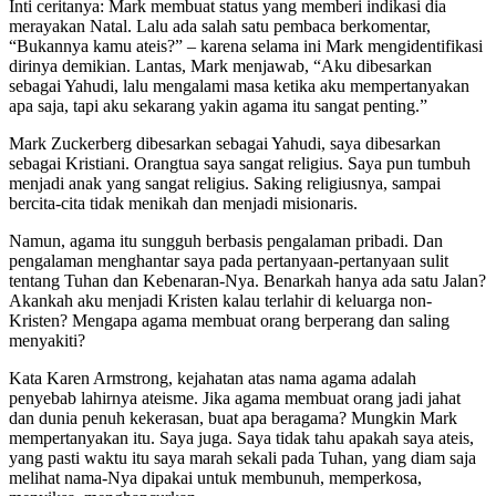
Inti ceritanya: Mark membuat status yang memberi indikasi dia
merayakan Natal. Lalu ada salah satu pembaca berkomentar,
“Bukannya kamu ateis?” – karena selama ini Mark mengidentifikasi
dirinya demikian. Lantas, Mark menjawab, “Aku dibesarkan
sebagai Yahudi, lalu mengalami masa ketika aku mempertanyakan
apa saja, tapi aku sekarang yakin agama itu sangat penting.”
Mark Zuckerberg dibesarkan sebagai Yahudi, saya dibesarkan
sebagai Kristiani. Orangtua saya sangat religius. Saya pun tumbuh
menjadi anak yang sangat religius. Saking religiusnya, sampai
bercita-cita tidak menikah dan menjadi misionaris.
Namun, agama itu sungguh berbasis pengalaman pribadi. Dan
pengalaman menghantar saya pada pertanyaan-pertanyaan sulit
tentang Tuhan dan Kebenaran-Nya. Benarkah hanya ada satu Jalan?
Akankah aku menjadi Kristen kalau terlahir di keluarga non-
Kristen? Mengapa agama membuat orang berperang dan saling
menyakiti?
Kata Karen Armstrong, kejahatan atas nama agama adalah
penyebab lahirnya ateisme. Jika agama membuat orang jadi jahat
dan dunia penuh kekerasan, buat apa beragama? Mungkin Mark
mempertanyakan itu. Saya juga. Saya tidak tahu apakah saya ateis,
yang pasti waktu itu saya marah sekali pada Tuhan, yang diam saja
melihat nama-Nya dipakai untuk membunuh, memperkosa,