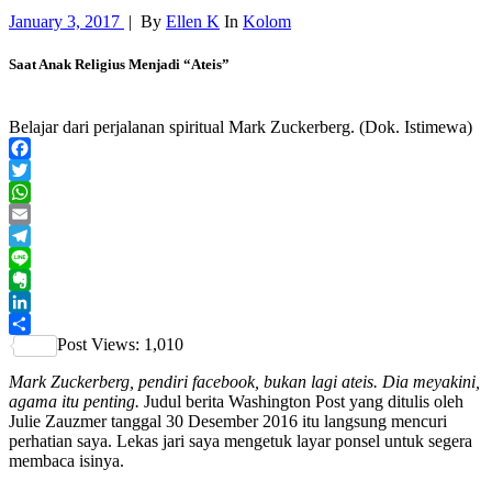
January 3, 2017
|
By
Ellen K
In
Kolom
Saat Anak Religius Menjadi “Ateis”
Belajar dari perjalanan spiritual Mark Zuckerberg. (Dok. Istimewa)
Facebook
Twitter
WhatsApp
Email
Telegram
Line
Evernote
LinkedIn
Post Views:
1,010
Share
Mark Zuckerberg, pendiri facebook, bukan lagi ateis. Dia meyakini,
agama itu penting.
Judul berita Washington Post yang ditulis oleh
Julie Zauzmer tanggal 30 Desember 2016 itu
langsung mencuri
perhatian saya. Lekas jari saya mengetuk layar ponsel untuk segera
membaca isinya.