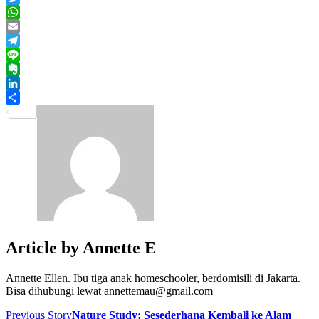
Twitter
WhatsApp
Email
Telegram
Line
Evernote
LinkedIn
Share
Article by
Annette E
Annette Ellen. Ibu tiga anak homeschooler, berdomisili di Jakarta.
Bisa dihubungi lewat annettemau@gmail.com
Previous Story
Nature Study: Sesederhana Kembali ke Alam