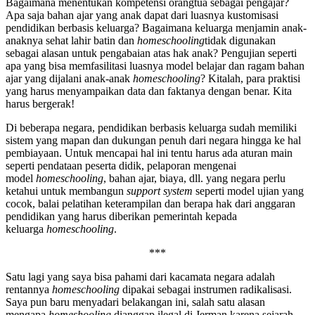
Bagaimana menentukan kompetensi orangtua sebagai pengajar?
Apa saja bahan ajar yang anak dapat dari luasnya kustomisasi
pendidikan berbasis keluarga? Bagaimana keluarga menjamin anak-
anaknya sehat lahir batin dan
homeschooling
tidak digunakan
sebagai alasan untuk pengabaian atas hak anak? Pengujian seperti
apa yang bisa memfasilitasi luasnya model belajar dan ragam bahan
ajar yang dijalani anak-anak
homeschooling
? Kitalah, para praktisi
yang harus menyampaikan data dan faktanya dengan benar. Kita
harus bergerak!
Di beberapa negara, pendidikan berbasis keluarga sudah memiliki
sistem yang mapan dan dukungan penuh dari negara hingga ke hal
pembiayaan. Untuk mencapai hal ini tentu harus ada aturan main
seperti pendataan peserta didik, pelaporan mengenai
model
homeschooling
, bahan ajar, biaya, dll. yang negara perlu
ketahui untuk membangun
support system
seperti model ujian yang
cocok, balai pelatihan keterampilan dan berapa hak dari anggaran
pendidikan yang harus diberikan pemerintah kepada
keluarga
homeschooling
.
***
Satu lagi yang saya bisa pahami dari kacamata negara adalah
rentannya
homeschooling
dipakai sebagai instrumen radikalisasi.
Saya pun baru menyadari belakangan ini, salah satu alasan
mengapa
homeshooling
dianggap ilegal di Jerman karena sejarah