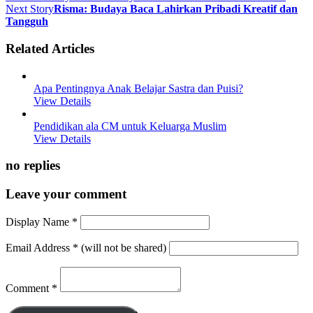
Next Story
Risma: Budaya Baca Lahirkan Pribadi Kreatif dan
Tangguh
Related Articles
Apa Pentingnya Anak Belajar Sastra dan Puisi?
View Details
Pendidikan ala CM untuk Keluarga Muslim
View Details
no replies
Leave your comment
Display Name
*
Email Address
*
(will not be shared)
Comment
*