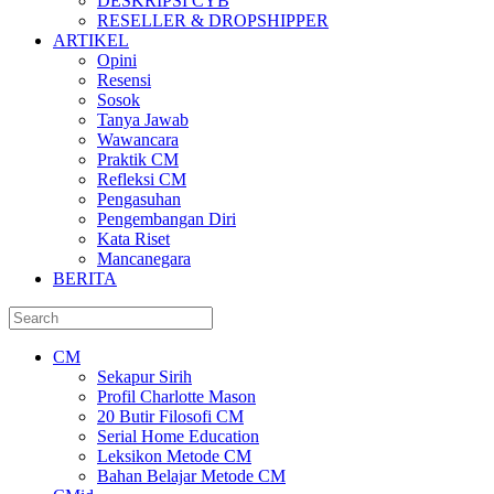
DESKRIPSI CYB
RESELLER & DROPSHIPPER
ARTIKEL
Opini
Resensi
Sosok
Tanya Jawab
Wawancara
Praktik CM
Refleksi CM
Pengasuhan
Pengembangan Diri
Kata Riset
Mancanegara
BERITA
CM
Sekapur Sirih
Profil Charlotte Mason
20 Butir Filosofi CM
Serial Home Education
Leksikon Metode CM
Bahan Belajar Metode CM