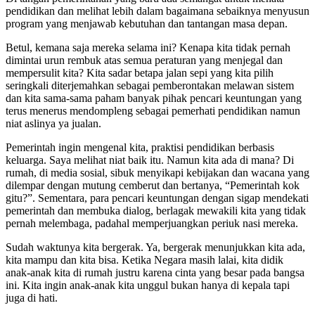
pendidikan dan melihat lebih dalam bagaimana sebaiknya menyusun
program yang menjawab kebutuhan dan tantangan masa depan.
Betul, kemana saja mereka selama ini? Kenapa kita tidak pernah
dimintai urun rembuk atas semua peraturan yang menjegal dan
mempersulit kita? Kita sadar betapa jalan sepi yang kita pilih
seringkali diterjemahkan sebagai pemberontakan melawan sistem
dan kita sama-sama paham banyak pihak pencari keuntungan yang
terus menerus mendompleng sebagai pemerhati pendidikan namun
niat aslinya ya jualan.
Pemerintah ingin mengenal kita, praktisi pendidikan berbasis
keluarga. Saya melihat niat baik itu. Namun kita ada di mana? Di
rumah, di media sosial, sibuk menyikapi kebijakan dan wacana yang
dilempar dengan mutung cemberut dan bertanya, “Pemerintah kok
gitu?”. Sementara, para pencari keuntungan dengan sigap mendekati
pemerintah dan membuka dialog, berlagak mewakili kita yang tidak
pernah melembaga, padahal memperjuangkan periuk nasi mereka.
Sudah waktunya kita bergerak. Ya, bergerak menunjukkan kita ada,
kita mampu dan kita bisa. Ketika Negara masih lalai, kita didik
anak-anak kita di rumah justru karena cinta yang besar pada bangsa
ini. Kita ingin anak-anak kita unggul bukan hanya di kepala tapi
juga di hati.