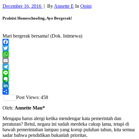
December 16, 2016
|
By
Annette E
In
Opini
Praktisi Homeschooling, Ayo Bergerak!
Mari bergerak bersama! (Dok. Istimewa)
Facebook
Twitter
WhatsApp
Email
Telegram
Line
Evernote
LinkedIn
Post Views:
458
Share
Oleh:
Annette Mau*
Mengapa harus alergi ketika mendengar kata pemerintah dan
peraturan? Betul, negara ini sudah merdeka cukup lama, tetapi di
bawah pemerintahan lampau
yang korup puluhan tahun, kita semua
sadar bahwa pendidikan bukanlah prioritas.