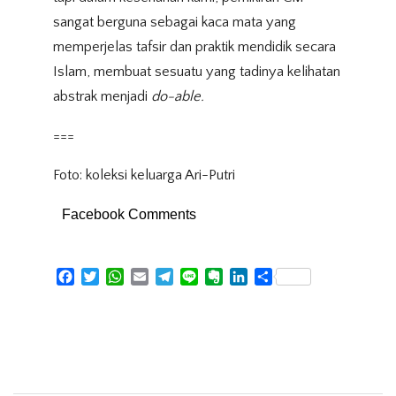
sangat berguna sebagai kaca mata yang
memperjelas tafsir dan praktik mendidik secara
Islam, membuat sesuatu yang tadinya kelihatan
abstrak menjadi
do-able.
===
Foto: koleksi keluarga Ari-Putri
Facebook Comments
Facebook
Twitter
WhatsApp
Email
Telegram
Line
Evernote
LinkedIn
Share