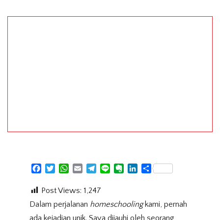
Facebook
Twitter
WhatsApp
Email
Telegram
Line
Evernote
LinkedIn
Share
Post Views:
1,247
Dalam perjalanan
homeschooling
kami, pernah
ada kejadian unik. Saya dijauhi oleh seorang