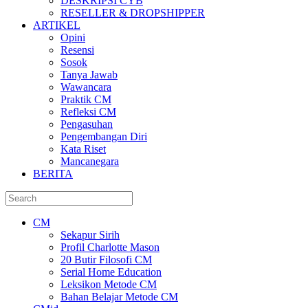
DESKRIPSI CYB
RESELLER & DROPSHIPPER
ARTIKEL
Opini
Resensi
Sosok
Tanya Jawab
Wawancara
Praktik CM
Refleksi CM
Pengasuhan
Pengembangan Diri
Kata Riset
Mancanegara
BERITA
CM
Sekapur Sirih
Profil Charlotte Mason
20 Butir Filosofi CM
Serial Home Education
Leksikon Metode CM
Bahan Belajar Metode CM