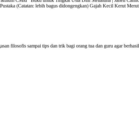
ikulum CMid Buku untuk Tingkat Usia Dini Stellaluna | Janell Cannon
i Pustaka (Catatan: lebih bagus didongengkan) Gajah Kecil Kerut Mer
san filosofis sampai tips dan trik bagi orang tua dan guru agar berhas