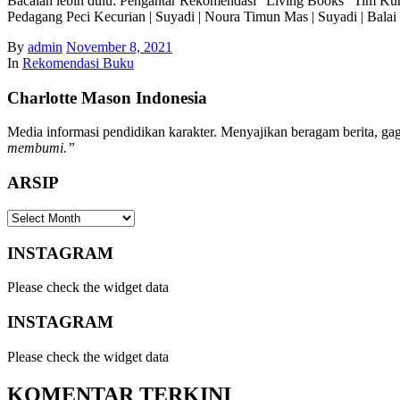
Bacalah lebih dulu: Pengantar Rekomendasi “Living Books” Tim Kur
Pedagang Peci Kecurian | Suyadi | Noura Timun Mas | Suyadi | Bala
By
admin
November 8, 2021
In
Rekomendasi Buku
Charlotte Mason Indonesia
Media informasi pendidikan karakter. Menyajikan beragam berita, gaga
membumi.”
ARSIP
ARSIP
INSTAGRAM
Please check the widget data
INSTAGRAM
Please check the widget data
KOMENTAR TERKINI