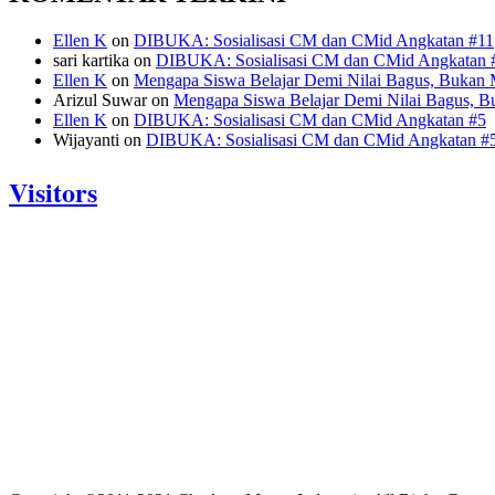
Ellen K
on
DIBUKA: Sosialisasi CM dan CMid Angkatan #11
sari kartika
on
DIBUKA: Sosialisasi CM dan CMid Angkatan 
Ellen K
on
Mengapa Siswa Belajar Demi Nilai Bagus, Bukan 
Arizul Suwar
on
Mengapa Siswa Belajar Demi Nilai Bagus, B
Ellen K
on
DIBUKA: Sosialisasi CM dan CMid Angkatan #5
Wijayanti
on
DIBUKA: Sosialisasi CM dan CMid Angkatan #
Visitors
Today: 232
Yesterday: 833
This Week: 22652
This Month: 89352
Total: 1204313
Currently Online: 224