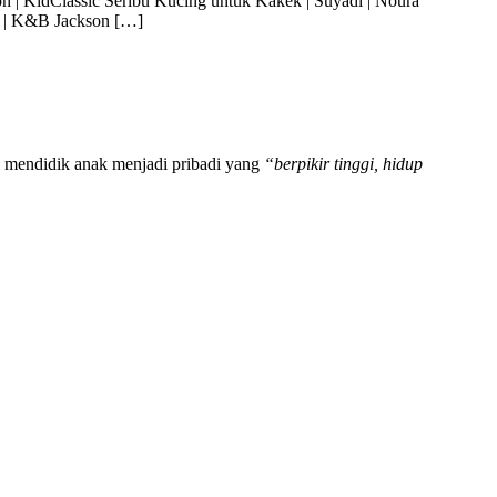
 | KidClassic Seribu Kucing untuk Kakek | Suyadi | Noura
ut | K&B Jackson […]
il mendidik anak menjadi pribadi yang
“berpikir tinggi, hidup