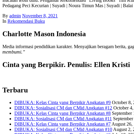
Bacalah lebih dulu: Pengantar Rekomendasi “Living Books” Tim Kur
Pedagang Peci Kecurian | Suyadi | Noura Timun Mas | Suyadi | Bala
By
admin
November 8, 2021
In
Rekomendasi Buku
Charlotte Mason Indonesia
Media informasi pendidikan karakter. Menyajikan beragam berita, gaga
membumi.”
Cinta yang Berpikir. Penulis: Ellen Kristi
Terbaru
DIBUKA: Kelas Cinta yang Berpikir Angkatan #9
October 8,
DIBUKA: Sosialisasi CM dan CMid Angkatan #12
October 4,
DIBUKA: Kelas Cinta yang Berpikir Angkatan #8
September 
DIBUKA: Sosialisasi CM dan CMid Angkatan #11
September 
DIBUKA: Kelas Cinta yang Berpikir Angkatan #7
August 26,
DIBUKA: Sosialisasi CM dan CMid Angkatan #10
August 2, 