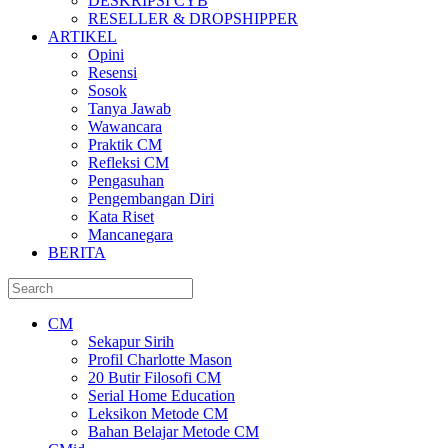
DESKRIPSI CYB
RESELLER & DROPSHIPPER
ARTIKEL
Opini
Resensi
Sosok
Tanya Jawab
Wawancara
Praktik CM
Refleksi CM
Pengasuhan
Pengembangan Diri
Kata Riset
Mancanegara
BERITA
CM
Sekapur Sirih
Profil Charlotte Mason
20 Butir Filosofi CM
Serial Home Education
Leksikon Metode CM
Bahan Belajar Metode CM