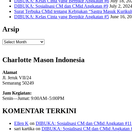
DIBUKA: Kelas Cinta yang Berpikir Angkatan #6
July 18, 20
DIBUKA: Sosialisasi CM dan CMid Angkatan #9
July 2, 202
Surat Terbuka CMid tentang Kebijakan “Sastra Masuk Kuriku
DIBUKA: Kelas Cinta yang Berpikir Angkatan #5
June 16, 2
Arsip
Arsip
Charlotte Mason Indonesia
Alamat
Jl. Jeruk VII/24
Semarang 50249
Jam Kegiatan:
Senin—Jumat: 9:00AM–5:00PM
KOMENTAR TERKINI
Ellen K
on
DIBUKA: Sosialisasi CM dan CMid Angkatan #11
sari kartika
on
DIBUKA: Sosialisasi CM dan CMid Angkatan 