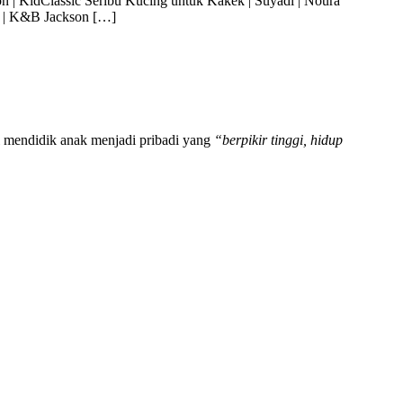
 | KidClassic Seribu Kucing untuk Kakek | Suyadi | Noura
ut | K&B Jackson […]
il mendidik anak menjadi pribadi yang
“berpikir tinggi, hidup