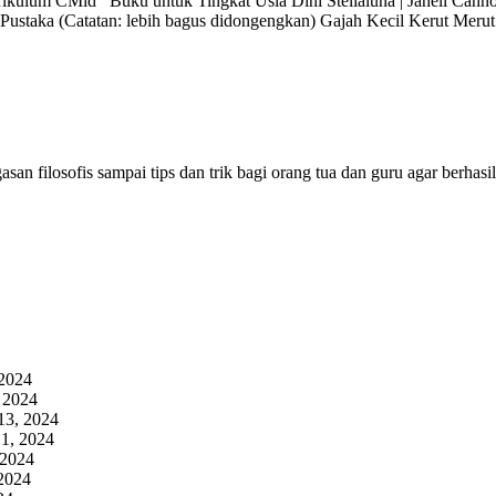
ikulum CMid Buku untuk Tingkat Usia Dini Stellaluna | Janell Cannon
i Pustaka (Catatan: lebih bagus didongengkan) Gajah Kecil Kerut Mer
san filosofis sampai tips dan trik bagi orang tua dan guru agar berhas
 2024
 2024
13, 2024
1, 2024
 2024
2024