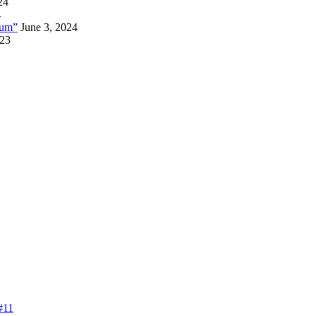
24
4
lum”
June 3, 2024
023
#11