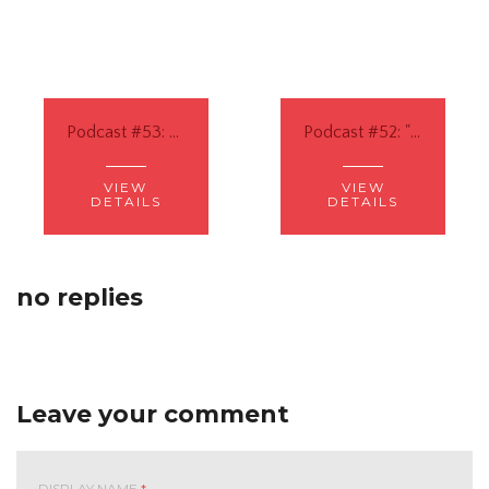
Podcast #53: Belajar Sejarah yang Hidup dalam Metode CM
Podcast #52: "Liberal Education for All", Merdeka Belajar ala CM
VIEW
VIEW
DETAILS
DETAILS
no replies
Leave your comment
DISPLAY NAME
*