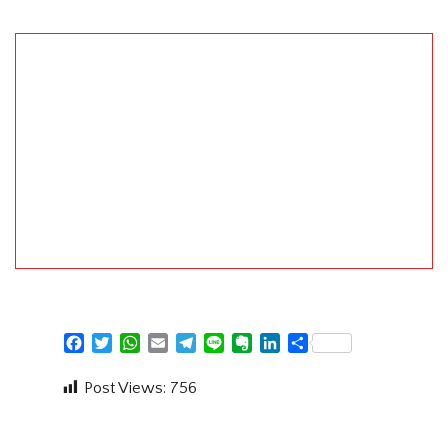
Facebook
Twitter
WhatsApp
Email
Telegram
Line
Evernote
LinkedIn
Share
Post Views:
756