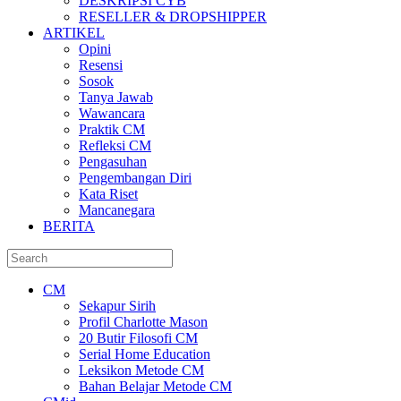
DESKRIPSI CYB
RESELLER & DROPSHIPPER
ARTIKEL
Opini
Resensi
Sosok
Tanya Jawab
Wawancara
Praktik CM
Refleksi CM
Pengasuhan
Pengembangan Diri
Kata Riset
Mancanegara
BERITA
CM
Sekapur Sirih
Profil Charlotte Mason
20 Butir Filosofi CM
Serial Home Education
Leksikon Metode CM
Bahan Belajar Metode CM