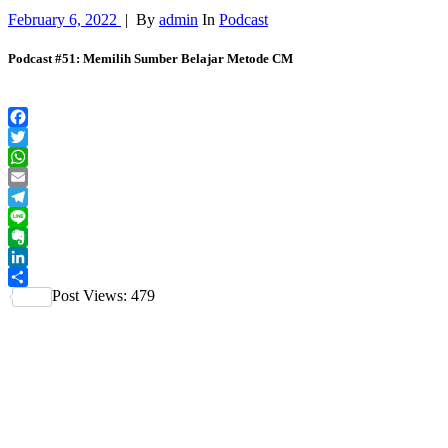
February 6, 2022
|
By
admin
In
Podcast
Podcast #51: Memilih Sumber Belajar Metode CM
Facebook
Twitter
WhatsApp
Email
Telegram
Line
Evernote
LinkedIn
Post Views:
479
Share