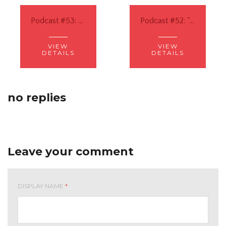
Podcast #53: Belajar Sejarah yang Hidup dalam Metode CM
Podcast #52: "Liberal Education for All", Merdeka Belajar ala CM
VIEW
VIEW
DETAILS
DETAILS
no replies
Leave your comment
DISPLAY NAME
*