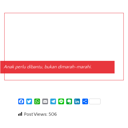
Anak perlu dibantu, bukan dimarah-marahi.
Facebook
Twitter
WhatsApp
Email
Telegram
Line
Evernote
LinkedIn
Share
Post Views:
506