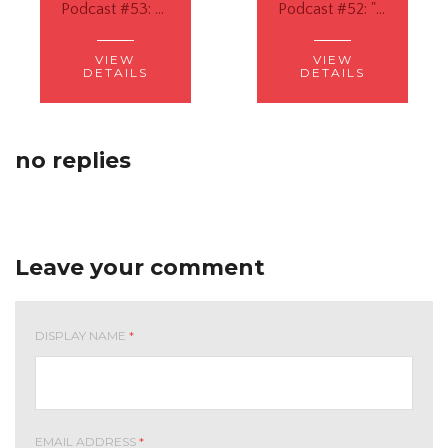
Podcast #53: Belajar Sejarah yang Hidup dalam Metode CM
Podcast #52: "Liberal Education for All", Merdeka Belajar ala CM
VIEW
VIEW
DETAILS
DETAILS
no replies
Leave your comment
DISPLAY NAME
*
EMAIL ADDRESS
*