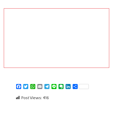
Facebook
Twitter
WhatsApp
Email
Telegram
Line
Evernote
LinkedIn
Share
Post Views:
416