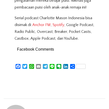
pengalaman mereka belajar puisi. Nikmati juga
pembacaan puisi oleh anak-anak remaja ini!
Serial podcast Charlotte Mason Indonesia bisa
disimak di:
Anchor FM
,
Spotify
, Google Podcast,
Radio Public, Overcast, Breaker, Pocket Casts,
Castbox, Apple Podcast, dan YouTube.
Facebook Comments
Facebook
Twitter
WhatsApp
Email
Telegram
Line
Evernote
LinkedIn
Share