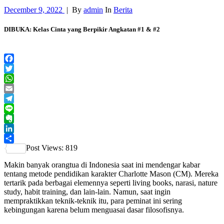
December 9, 2022
|
By
admin
In
Berita
DIBUKA: Kelas Cinta yang Berpikir Angkatan #1 & #2
Facebook
Twitter
WhatsApp
Email
Telegram
Line
Evernote
LinkedIn
Post Views:
819
Share
Makin banyak orangtua di Indonesia saat ini mendengar kabar
tentang metode pendidikan karakter Charlotte Mason (CM). Mereka
tertarik pada berbagai elemennya seperti living books, narasi, nature
study, habit training, dan lain-lain. Namun, saat ingin
mempraktikkan teknik-teknik itu, para peminat ini sering
kebingungan karena belum menguasai dasar filosofisnya.