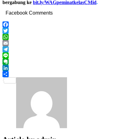
bergabung ke
bit.ly/WAGpeminatkelasCMid
.
Facebook Comments
Facebook
Twitter
WhatsApp
Email
Telegram
Line
Evernote
LinkedIn
Share