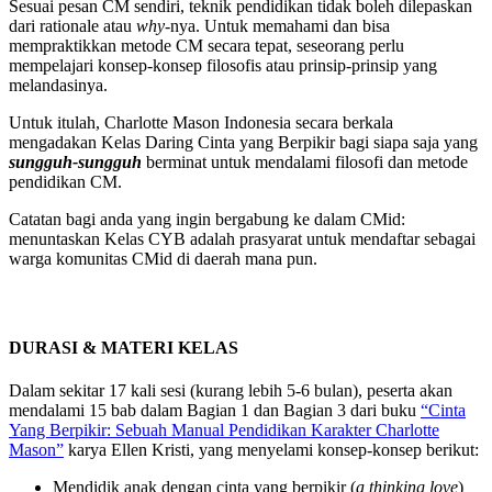
Sesuai pesan CM sendiri, teknik pendidikan tidak boleh dilepaskan
dari rationale atau
why
-nya. Untuk memahami dan bisa
mempraktikkan metode CM secara tepat, seseorang perlu
mempelajari konsep-konsep filosofis atau prinsip-prinsip yang
melandasinya.
Untuk itulah, Charlotte Mason Indonesia secara berkala
mengadakan Kelas Daring Cinta yang Berpikir bagi siapa saja yang
sungguh-sungguh
berminat untuk mendalami filosofi dan metode
pendidikan CM.
Catatan bagi anda yang ingin bergabung ke dalam CMid:
menuntaskan Kelas CYB adalah prasyarat untuk mendaftar sebagai
warga komunitas CMid di daerah mana pun.
DURASI & MATERI KELAS
Dalam sekitar 17 kali sesi (kurang lebih 5-6 bulan), peserta akan
mendalami 15 bab dalam Bagian 1 dan Bagian 3 dari buku
“Cinta
Yang Berpikir: Sebuah Manual Pendidikan Karakter Charlotte
Mason”
karya Ellen Kristi, yang menyelami konsep-konsep berikut:
Mendidik anak dengan cinta yang berpikir (
a thinking love
)