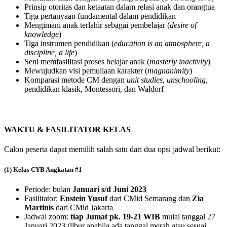
Prinsip otoritas dan ketaatan dalam relasi anak dan orangtua
Tiga pertanyaan fundamental dalam pendidikan
Mengimani anak terlahir sebagai pembelajar (
desire of
knowledge
)
Tiga instrumen pendidikan (
education is an atmosphere, a
discipline, a life
)
Seni memfasilitasi proses belajar anak (
masterly inactivity
)
Mewujudkan visi pemuliaan karakter (
magnanimity
)
Komparasi metode CM dengan
unit studies, unschooling,
pendidikan klasik, Montessori, dan Waldorf
WAKTU & FASILITATOR KELAS
Calon peserta dapat memilih salah satu dari dua opsi jadwal berikut:
(1) Kelas CYB Angkatan #1
Periode: bulan
Januari s/d Juni 2023
Fasilitator:
Enstein Yusuf
dari CMid Semarang dan
Zia
Martinis
dari CMid Jakarta
Jadwal zoom:
tiap Jumat pk. 19-21 WIB
mulai tanggal 27
Januari 2023 (libur apabila ada tanggal merah atau sesuai