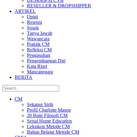
DESKRIPSI CYB
RESELLER & DROPSHIPPER
ARTIKEL
Opini
Resensi
Sosok
Tanya Jawab
Wawancara
Praktik CM
Refleksi CM
Pengasuhan
Pengembangan Diri
Kata Riset
Mancanegara
BERITA
CM
Sekapur Sirih
Profil Charlotte Mason
20 Butir Filosofi CM
Serial Home Education
Leksikon Metode CM
Bahan Belajar Metode CM