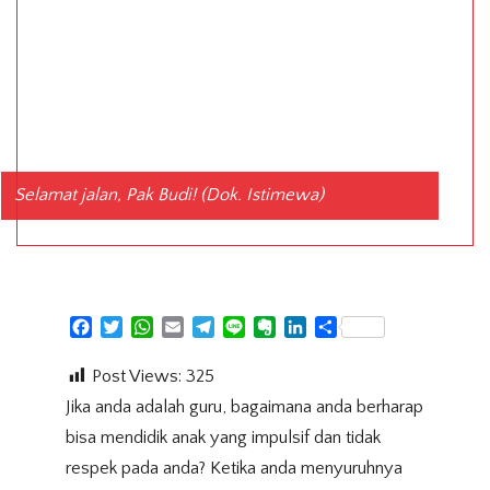
Selamat jalan, Pak Budi! (Dok. Istimewa)
Facebook
Twitter
WhatsApp
Email
Telegram
Line
Evernote
LinkedIn
Share
Post Views:
325
Jika anda adalah guru, bagaimana anda berharap
bisa mendidik anak yang impulsif dan tidak
respek pada anda? Ketika anda menyuruhnya