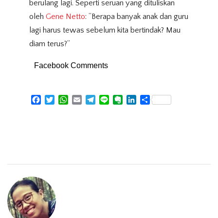
berulang lagi. Seperti seruan yang dituliskan
oleh
Gene Netto
: “Berapa banyak anak dan guru
lagi harus tewas sebelum kita bertindak? Mau
diam terus?”
Facebook Comments
Facebook
Twitter
WhatsApp
Email
Telegram
Line
Evernote
LinkedIn
Share