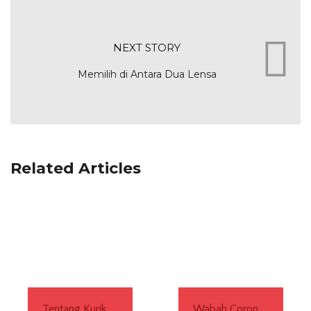
NEXT STORY
Memilih di Antara Dua Lensa
Related Articles
Tentang Kurikulum yang Berpihak kepada Anak (Tanggapan untuk Nino Aditomo)
Wabah Corona dan Godaan untuk Online Terus-Menerus