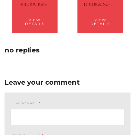
DIBUKA: Kelas Cinta yang Berpikir Angkatan #9
DIBUKA: Sosialisasi CM dan CMid Angkatan #12
VIEW
VIEW
DETAILS
DETAILS
no replies
Leave your comment
DISPLAY NAME
*
EMAIL ADDRESS
*