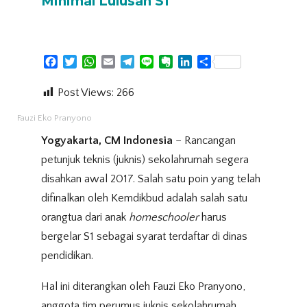
Minimal Lulusan S1
Facebook
Twitter
WhatsApp
Email
Telegram
Line
Evernote
LinkedIn
Share
Post Views:
266
Fauzi Eko Pranyono
Yogyakarta, CM Indonesia
– Rancangan
petunjuk teknis (juknis) sekolahrumah segera
disahkan awal 2017. Salah satu poin yang telah
difinalkan
oleh Kemdikbud adalah salah satu
orangtua dari anak
homeschooler
harus
bergelar S1 sebagai syarat terdaftar di dinas
pendidikan.
Hal ini diterangkan oleh Fauzi Eko Pranyono,
anggota tim perumus juknis sekolahrumah,