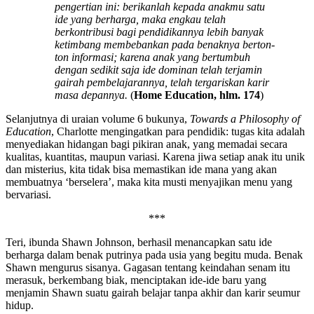
pengertian ini: berikanlah kepada anakmu satu
ide yang berharga, maka engkau telah
berkontribusi bagi pendidikannya lebih banyak
ketimbang membebankan pada benaknya berton-
ton informasi; karena anak yang bertumbuh
dengan sedikit saja ide dominan telah terjamin
gairah pembelajarannya, telah tergariskan karir
masa depannya.
(
Home Education, hlm. 174
)
Selanjutnya di uraian volume 6 bukunya,
Towards a Philosophy of
Education
, Charlotte mengingatkan para pendidik: tugas kita adalah
menyediakan hidangan bagi pikiran anak, yang memadai secara
kualitas, kuantitas, maupun variasi. Karena jiwa setiap anak itu unik
dan misterius, kita tidak bisa memastikan ide mana yang akan
membuatnya ‘berselera’, maka kita musti menyajikan menu yang
bervariasi.
***
Teri, ibunda Shawn Johnson, berhasil menancapkan satu ide
berharga dalam benak putrinya pada usia yang begitu muda. Benak
Shawn mengurus sisanya. Gagasan tentang keindahan senam itu
merasuk, berkembang biak, menciptakan ide-ide baru yang
menjamin Shawn suatu gairah belajar tanpa akhir dan karir seumur
hidup.