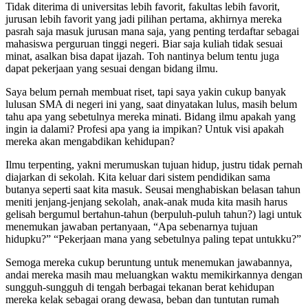
Tidak diterima di universitas lebih favorit, fakultas lebih favorit,
jurusan lebih favorit yang jadi pilihan pertama, akhirnya mereka
pasrah saja masuk jurusan mana saja, yang penting terdaftar sebagai
mahasiswa perguruan tinggi negeri. Biar saja kuliah tidak sesuai
minat, asalkan bisa dapat ijazah. Toh nantinya belum tentu juga
dapat pekerjaan yang sesuai dengan bidang ilmu.
Saya belum pernah membuat riset, tapi saya yakin cukup banyak
lulusan SMA di negeri ini yang, saat dinyatakan lulus, masih belum
tahu apa yang sebetulnya mereka minati. Bidang ilmu apakah yang
ingin ia dalami? Profesi apa yang ia impikan? Untuk visi apakah
mereka akan mengabdikan kehidupan?
Ilmu terpenting, yakni merumuskan tujuan hidup, justru tidak pernah
diajarkan di sekolah. Kita keluar dari sistem pendidikan sama
butanya seperti saat kita masuk. Seusai menghabiskan belasan tahun
meniti jenjang-jenjang sekolah, anak-anak muda kita masih harus
gelisah bergumul bertahun-tahun (berpuluh-puluh tahun?) lagi untuk
menemukan jawaban pertanyaan, “Apa sebenarnya tujuan
hidupku?” “Pekerjaan mana yang sebetulnya paling tepat untukku?”
Semoga mereka cukup beruntung untuk menemukan jawabannya,
andai mereka masih mau meluangkan waktu memikirkannya dengan
sungguh-sungguh di tengah berbagai tekanan berat kehidupan
mereka kelak sebagai orang dewasa, beban dan tuntutan rumah