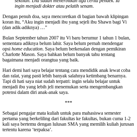
sekolah. Dia sudah menerbitkan tiga cerita pendek. Ia
ingin menjadi dokter atau pelatih senam.
Dengan penuh doa, saya mencoretkan di bagian bawah klipingan
koran itu, “Aku ingin menjadi ibu yang sejeli ibu Shawn bagi Vi
(dan adik-adiknya) …”
Bulan September tahun 2007 itu Vi baru berumur 1 tahun 1 bulan,
sementara adiknya belum lahir. Saya belum pernah mendengar
opsi
home education
. Saya belum berkenalan dengan pemikiran
Charlotte Mason. Saya bahkan belum banyak tahu tentang
bagaimana menjadi orangtua yang baik.
Hari demi hari saya belajar tentang cara mendidik anak lewat coba
dan ralat, yang pasti lebih banyak salahnya ketimbang benarnya.
Tapi di hati saya niat sudah terpatri: ingin selalu belajar untuk
menjadi ibu yang lebih jeli menemukan serta mengembangkan
potensi dalam diri anak-anak saya.
***
Sebagai pengajar mata kuliah untuk para mahasiswa semester
pertama yang berkeliling dari fakultas ke fakultas, bukan cuma 1-2
kali saya bertemu dengan lulusan SMA yang memilih kuliah jurusan
tertentu karena ‘terpaksa’.