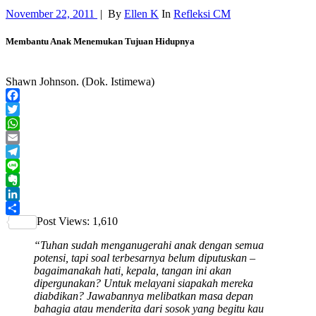
November 22, 2011
|
By
Ellen K
In
Refleksi CM
Membantu Anak Menemukan Tujuan Hidupnya
Shawn Johnson. (Dok. Istimewa)
Facebook
Twitter
WhatsApp
Email
Telegram
Line
Evernote
LinkedIn
Post Views:
1,610
Share
“Tuhan sudah menganugerahi anak dengan semua
potensi, tapi soal terbesarnya belum diputuskan –
bagaimanakah hati, kepala, tangan ini
akan
dipergunakan? Untuk melayani siapakah mereka
diabdikan? Jawabannya melibatkan masa depan
bahagia atau menderita dari sosok yang begitu kau