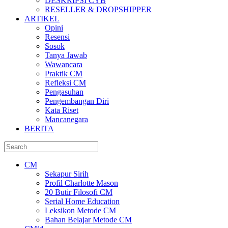
DESKRIPSI CYB
RESELLER & DROPSHIPPER
ARTIKEL
Opini
Resensi
Sosok
Tanya Jawab
Wawancara
Praktik CM
Refleksi CM
Pengasuhan
Pengembangan Diri
Kata Riset
Mancanegara
BERITA
CM
Sekapur Sirih
Profil Charlotte Mason
20 Butir Filosofi CM
Serial Home Education
Leksikon Metode CM
Bahan Belajar Metode CM