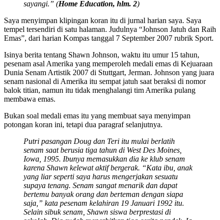
sayangi.” (
Home Education, hlm. 2
)
Saya menyimpan klipingan koran itu di jurnal harian saya. Saya
tempel tersendiri di satu halaman. Judulnya “Johnson Jatuh dan Raih
Emas”, dari harian Kompas tanggal 7 September 2007 rubrik Sport.
Isinya berita tentang Shawn Johnson, waktu itu umur 15 tahun,
pesenam asal Amerika yang memperoleh medali emas di Kejuaraan
Dunia Senam Artistik 2007 di Stuttgart, Jerman. Johnson yang juara
senam nasional di Amerika itu sempat jatuh saat beraksi di nomor
balok titian, namun itu tidak menghalangi tim Amerika pulang
membawa emas.
Bukan soal medali emas itu yang membuat saya menyimpan
potongan koran ini, tetapi dua paragraf selanjutnya.
Putri pasangan Doug dan Teri itu mulai berlatih
senam saat berusia tiga tahun di West Des Moines,
Iowa, 1995. Ibunya memasukkan dia ke klub senam
karena Shawn kelewat aktif bergerak. “Kata ibu, anak
yang liar seperti saya harus mengerjakan sesuatu
supaya tenang. Senam sangat menarik dan dapat
bertemu banyak orang dan berteman dengan siapa
saja,” kata pesenam kelahiran 19 Januari 1992 itu.
Selain sibuk senam, Shawn siswa berprestasi di