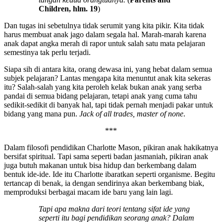
Children, hlm. 19
)
Dan tugas ini sebetulnya tidak serumit yang kita pikir. Kita tidak
harus membuat anak jago dalam segala hal. Marah-marah karena
anak dapat angka merah di rapor untuk salah satu mata pelajaran
semestinya tak perlu terjadi.
Siapa sih di antara kita, orang dewasa ini, yang hebat dalam semua
subjek pelajaran? Lantas mengapa kita menuntut anak kita sekeras
itu? Salah-salah yang kita peroleh kelak bukan anak yang serba
pandai di semua bidang pelajaran, tetapi anak yang cuma tahu
sedikit-sedikit di banyak hal, tapi tidak pernah menjadi pakar untuk
bidang yang mana pun.
Jack of all trades, master of none
.
***
Dalam filosofi pendidikan Charlotte Mason, pikiran anak hakikatnya
bersifat spiritual. Tapi sama seperti badan jasmaniah, pikiran anak
juga butuh makanan untuk bisa hidup dan berkembang dalam
bentuk ide-ide. Ide itu Charlotte ibaratkan seperti organisme. Begitu
tertancap di benak, ia dengan sendirinya akan berkembang biak,
memproduksi berbagai macam ide baru yang lain lagi.
Tapi apa makna dari teori tentang sifat ide yang
seperti itu bagi pendidikan seorang anak? Dalam