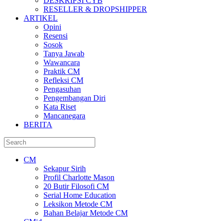
DESKRIPSI CYB
RESELLER & DROPSHIPPER
ARTIKEL
Opini
Resensi
Sosok
Tanya Jawab
Wawancara
Praktik CM
Refleksi CM
Pengasuhan
Pengembangan Diri
Kata Riset
Mancanegara
BERITA
CM
Sekapur Sirih
Profil Charlotte Mason
20 Butir Filosofi CM
Serial Home Education
Leksikon Metode CM
Bahan Belajar Metode CM