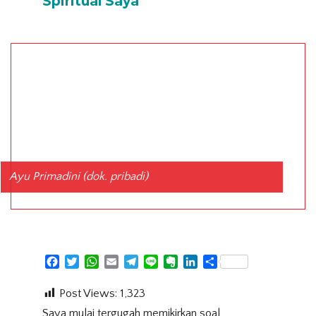
Spiritual Saya
Ayu Primadini (dok. pribadi)
Facebook
Twitter
WhatsApp
Email
Telegram
Line
Evernote
LinkedIn
Share
Post Views:
1,323
Saya mulai tergugah memikirkan soal