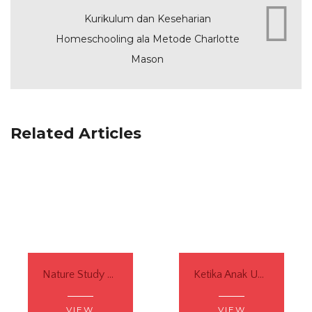
Kurikulum dan Keseharian
Homeschooling ala Metode Charlotte
Mason
Related Articles
Nature Study yang Menumbuhkan Spiritualitas Anak (dan Kita)
Ketika Anak Umur Tujuh Tahun Bicara Percintaan
VIEW
VIEW