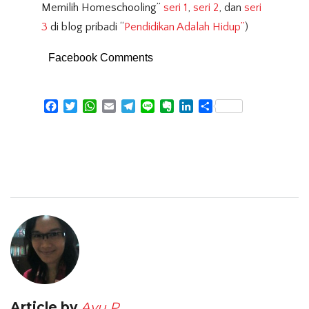
Memilih Homeschooling”
seri 1
,
seri 2
, dan
seri
3
di blog pribadi “
Pendidikan Adalah Hidup”
)
Facebook Comments
Facebook
Twitter
WhatsApp
Email
Telegram
Line
Evernote
LinkedIn
Share
Article by
Ayu P