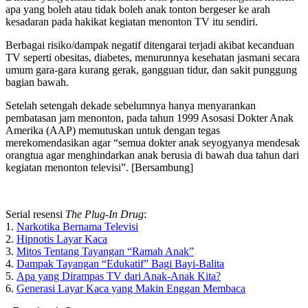
apa yang boleh atau tidak boleh anak tonton bergeser ke arah
kesadaran pada hakikat kegiatan menonton TV itu sendiri.
Berbagai risiko/dampak negatif ditengarai terjadi akibat kecanduan
TV seperti obesitas, diabetes, menurunnya kesehatan jasmani secara
umum gara-gara kurang gerak, gangguan tidur, dan sakit punggung
bagian bawah.
Setelah setengah dekade sebelumnya hanya menyarankan
pembatasan jam menonton, pada tahun 1999 Asosasi Dokter Anak
Amerika (AAP) memutuskan untuk dengan tegas
merekomendasikan agar “semua dokter anak seyogyanya mendesak
orangtua agar menghindarkan anak berusia di bawah dua tahun dari
kegiatan menonton televisi”. [Bersambung]
Serial resensi
The Plug-In Drug
:
1.
Narkotika Bernama Televisi
2.
Hipnotis Layar Kaca
3.
Mitos Tentang Tayangan “Ramah Anak”
4.
Dampak Tayangan “Edukatif” Bagi Bayi-Balita
5.
Apa yang Dirampas TV dari Anak-Anak Kita?
6.
Generasi Layar Kaca yang Makin Enggan Membaca