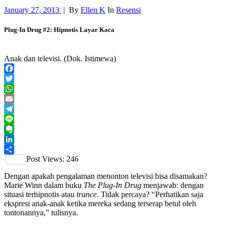
January 27, 2013
|
By
Ellen K
In
Resensi
Plug-In Drug #2: Hipnotis Layar Kaca
Anak dan televisi. (Dok. Istimewa)
Facebook
Twitter
WhatsApp
Email
Telegram
Line
Evernote
LinkedIn
Post Views:
246
Share
Dengan apakah pengalaman menonton televisi bisa disamakan?
Marie Winn dalam buku
The Plug-In Drug
menjawab: dengan
situasi terhipnotis atau
trance
. Tidak percaya?
“Perhatikan saja
ekspresi anak-anak ketika mereka sedang terserap betul oleh
tontonannya,” tulisnya.