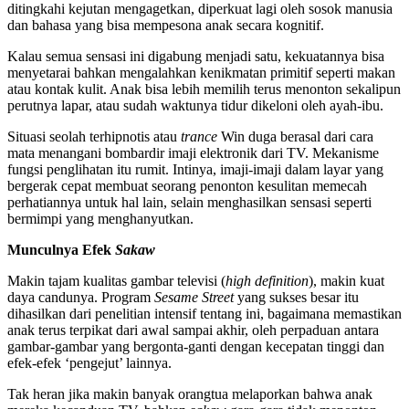
ditingkahi kejutan mengagetkan, diperkuat lagi oleh sosok manusia
dan bahasa yang bisa mempesona anak secara kognitif.
Kalau semua sensasi ini digabung menjadi satu, kekuatannya bisa
menyetarai bahkan mengalahkan kenikmatan primitif seperti makan
atau kontak kulit. Anak bisa lebih memilih terus menonton sekalipun
perutnya lapar, atau sudah waktunya tidur dikeloni oleh ayah-ibu.
Situasi seolah terhipnotis atau
trance
Win duga berasal dari cara
mata menangani bombardir imaji elektronik dari TV. Mekanisme
fungsi penglihatan itu rumit. Intinya, imaji-imaji dalam layar yang
bergerak cepat membuat seorang penonton kesulitan memecah
perhatiannya untuk hal lain, selain menghasilkan sensasi seperti
bermimpi yang menghanyutkan.
Munculnya Efek
Sakaw
Makin tajam kualitas gambar televisi (
high definition
), makin kuat
daya candunya. Program
Sesame Street
yang sukses besar itu
dihasilkan dari penelitian intensif tentang ini, bagaimana memastikan
anak terus terpikat dari awal sampai akhir, oleh perpaduan antara
gambar-gambar yang bergonta-ganti dengan kecepatan tinggi dan
efek-efek ‘pengejut’ lainnya.
Tak heran jika makin banyak orangtua melaporkan bahwa anak