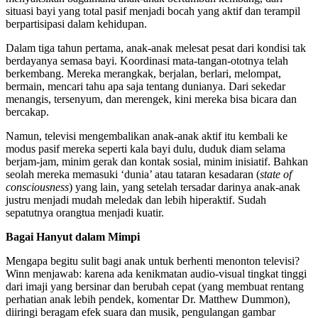
situasi bayi yang total pasif menjadi bocah yang aktif dan terampil
berpartisipasi dalam kehidupan.
Dalam tiga tahun pertama, anak-anak melesat pesat dari kondisi tak
berdayanya semasa bayi. Koordinasi mata-tangan-ototnya telah
berkembang. Mereka merangkak, berjalan, berlari, melompat,
bermain, mencari tahu apa saja tentang dunianya. Dari sekedar
menangis, tersenyum, dan merengek, kini mereka bisa bicara dan
bercakap.
Namun, televisi mengembalikan anak-anak aktif itu kembali ke
modus pasif mereka seperti kala bayi dulu, duduk diam selama
berjam-jam, minim gerak dan kontak sosial, minim inisiatif. Bahkan
seolah mereka memasuki ‘dunia’ atau tataran kesadaran (
state of
consciousness
) yang lain, yang setelah tersadar darinya anak-anak
justru menjadi mudah meledak dan lebih hiperaktif. Sudah
sepatutnya orangtua menjadi kuatir.
Bagai Hanyut dalam Mimpi
Mengapa begitu sulit bagi anak untuk berhenti menonton televisi?
Winn menjawab: karena ada kenikmatan audio-visual tingkat tinggi
dari imaji yang bersinar dan berubah cepat (yang membuat rentang
perhatian anak lebih pendek, komentar Dr. Matthew Dummon),
diiringi beragam efek suara dan musik, pengulangan gambar