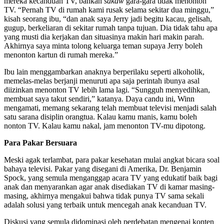
mereka kecanduan TV, bahkan
sakaw
gara-gara tidak menonton
TV. “Pernah TV di rumah kami rusak selama sekitar dua minggu,”
kisah seorang ibu, “dan anak saya Jerry jadi begitu kacau, gelisah,
gugup, berkeliaran di sekitar rumah tanpa tujuan. Dia tidak tahu apa
yang musti dia kerjakan dan situasinya makin hari makin parah.
Akhirnya saya minta tolong keluarga teman supaya Jerry boleh
menonton kartun di rumah mereka.”
Ibu lain menggambarkan anaknya berperilaku seperti alkoholik,
memelas-melas berjanji menuruti apa saja perintah ibunya asal
diizinkan menonton TV lebih lama lagi. “Sungguh menyedihkan,
membuat saya takut sendiri,” katanya. Daya candu ini, Winn
mengamati, memang sekarang telah membuat televisi menjadi salah
satu sarana disiplin orangtua. Kalau kamu manis, kamu boleh
nonton TV. Kalau kamu nakal, jam menonton TV-mu dipotong.
Para Pakar Bersuara
Meski agak terlambat, para pakar kesehatan mulai angkat bicara soal
bahaya televisi. Pakar yang disegani di Amerika, Dr. Benjamin
Spock, yang semula menganggap acara TV yang edukatif baik bagi
anak dan menyarankan agar anak disediakan TV di kamar masing-
masing, akhirnya mengakui bahwa tidak punya TV sama sekali
adalah solusi yang terbaik untuk mencegah anak kecanduan TV.
Diskusi yang semula didominasi oleh perdebatan mengenai konten