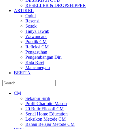
DESKRIPSI CYB
RESELLER & DROPSHIPPER
ARTIKEL
Opini
Resensi
Sosok
Tanya Jawab
Wawancara
Praktik CM
Refleksi CM
Pengasuhan
Pengembangan Diri
Kata Riset
Mancanegara
BERITA
CM
Sekapur Sirih
Profil Charlotte Mason
20 Butir Filosofi CM
Serial Home Education
Leksikon Metode CM
Bahan Belajar Metode CM