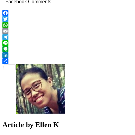
Facebook Comments
Facebook
Twitter
WhatsApp
Email
Telegram
Line
Evernote
LinkedIn
Share
Article by
Ellen K