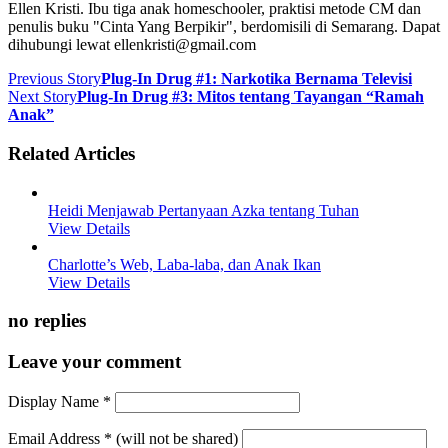
Ellen Kristi. Ibu tiga anak homeschooler, praktisi metode CM dan
penulis buku "Cinta Yang Berpikir", berdomisili di Semarang. Dapat
dihubungi lewat ellenkristi@gmail.com
Previous Story
Plug-In Drug #1: Narkotika Bernama Televisi
Next Story
Plug-In Drug #3: Mitos tentang Tayangan “Ramah
Anak”
Related Articles
Heidi Menjawab Pertanyaan Azka tentang Tuhan
View Details
Charlotte’s Web, Laba-laba, dan Anak Ikan
View Details
no replies
Leave your comment
Display Name
*
Email Address
*
(will not be shared)