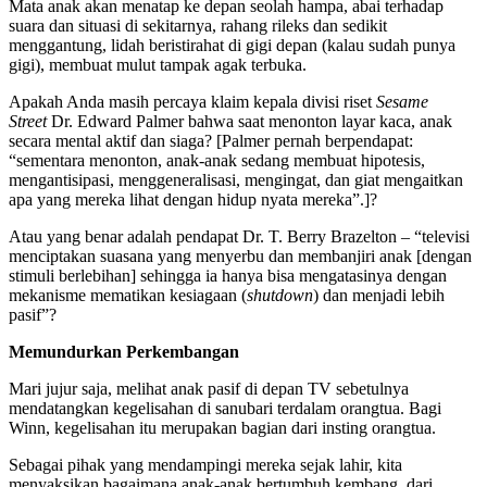
Mata anak akan menatap ke depan seolah hampa, abai terhadap
suara dan situasi di sekitarnya, rahang rileks dan sedikit
menggantung, lidah beristirahat di gigi depan (kalau sudah punya
gigi), membuat mulut tampak agak terbuka.
Apakah Anda masih percaya klaim kepala divisi riset
Sesame
Street
Dr. Edward Palmer bahwa saat menonton layar kaca, anak
secara mental aktif dan siaga? [Palmer pernah berpendapat:
“sementara menonton, anak-anak sedang membuat hipotesis,
mengantisipasi, menggeneralisasi, mengingat, dan giat mengaitkan
apa yang mereka lihat dengan hidup nyata mereka”.]?
Atau yang benar adalah pendapat Dr. T. Berry Brazelton – “televisi
menciptakan suasana yang menyerbu dan membanjiri anak [dengan
stimuli berlebihan] sehingga ia hanya bisa mengatasinya dengan
mekanisme mematikan kesiagaan (
shutdown
) dan menjadi lebih
pasif”?
Memundurkan Perkembangan
Mari jujur saja, melihat anak pasif di depan TV sebetulnya
mendatangkan kegelisahan di sanubari terdalam orangtua. Bagi
Winn, kegelisahan itu merupakan bagian dari insting orangtua.
Sebagai pihak yang mendampingi mereka sejak lahir, kita
menyaksikan bagaimana anak-anak bertumbuh kembang, dari