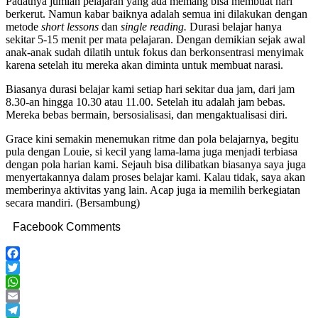
Padatnya jumlah pelajaran yang ada memang bisa membuat hari
berkerut. Namun kabar baiknya adalah semua ini dilakukan dengan
metode
short lessons
dan
single reading.
Durasi belajar hanya
sekitar 5-15 menit per mata pelajaran. Dengan demikian sejak awal
anak-anak sudah dilatih untuk fokus dan berkonsentrasi menyimak
karena setelah itu mereka akan diminta untuk membuat narasi.
Biasanya durasi belajar kami setiap hari sekitar dua jam, dari jam
8.30-an hingga 10.30 atau 11.00. Setelah itu adalah jam bebas.
Mereka bebas bermain, bersosialisasi, dan mengaktualisasi diri.
Grace kini semakin menemukan ritme dan pola belajarnya, begitu
pula dengan Louie, si kecil yang lama-lama juga menjadi terbiasa
dengan pola harian kami. Sejauh bisa dilibatkan biasanya saya juga
menyertakannya dalam proses belajar kami. Kalau tidak, saya akan
memberinya aktivitas yang lain. Acap juga ia memilih berkegiatan
secara mandiri. (Bersambung)
Facebook Comments
Facebook
Twitter
WhatsApp
Email