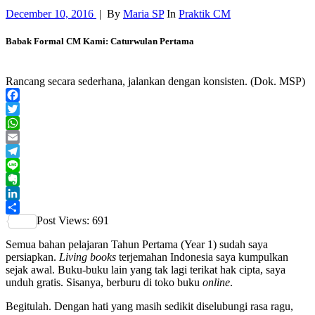
December 10, 2016
|
By
Maria SP
In
Praktik CM
Babak Formal CM Kami: Caturwulan Pertama
Rancang secara sederhana, jalankan dengan konsisten. (Dok. MSP)
Facebook
Twitter
WhatsApp
Email
Telegram
Line
Evernote
LinkedIn
Post Views:
691
Share
Semua bahan pelajaran Tahun Pertama (Year 1) sudah saya
persiapkan.
Living books
terjemahan Indonesia saya kumpulkan
sejak awal.
Buku-buku lain yang tak lagi terikat hak cipta, saya
unduh gratis. Sisanya, berburu di toko buku
online
.
Begitulah. Dengan hati yang masih sedikit diselubungi rasa ragu,