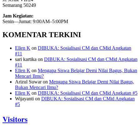
Semarang 50249
Jam Kegiatan:
Senin—Jumat: 9:00AM–5:00PM
KOMENTAR TERKINI
Ellen K
on
DIBUKA: Sosialisasi CM dan CMid Angkatan
#11
sari kartika
on
DIBUKA: Sosialisasi CM dan CMid Angkatan
#11
Ellen K
on
Mengapa Siswa Belajar Demi Nilai Bagus, Bukan
Mencari Ilmu?
Arizul Suwar
on
Mengapa Siswa Belajar Demi Nilai Bagus,
Bukan Mencari Ilmu?
Ellen K
on
DIBUKA: Sosialisasi CM dan CMid Angkatan #5
Wijayanti
on
DIBUKA: Sosialisasi CM dan CMid Angkatan
#5
Visitors
Today: 752