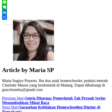
Telegram
Line
Evernote
LinkedIn
Share
Article by
Maria SP
Maria Sugiyo Pranoto. Ibu dua anak homeschooler, praktisi metode
Charlotte Mason yang berdomisili di Malang. Dapat dihubungi di
gracelouieku@gmail.com
Previous Story
Satria Dharma: Pemerintah Tak Pernah Serius
Menumbuhkan Minat Baca
Next Story
Sarasehan Kebijakan Homeschooling Digelar di
Yogyakarta