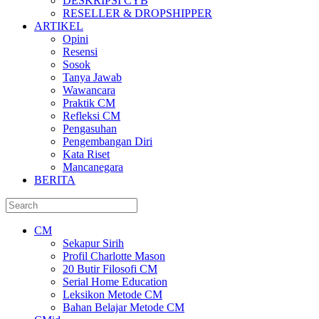
DESKRIPSI CYB
RESELLER & DROPSHIPPER
ARTIKEL
Opini
Resensi
Sosok
Tanya Jawab
Wawancara
Praktik CM
Refleksi CM
Pengasuhan
Pengembangan Diri
Kata Riset
Mancanegara
BERITA
CM
Sekapur Sirih
Profil Charlotte Mason
20 Butir Filosofi CM
Serial Home Education
Leksikon Metode CM
Bahan Belajar Metode CM