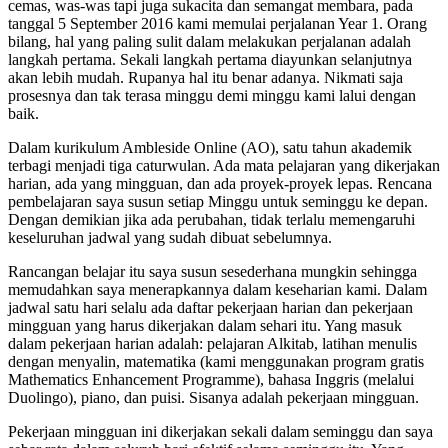
cemas, was-was tapi juga sukacita dan semangat membara, pada
tanggal 5 September 2016 kami memulai perjalanan Year 1. Orang
bilang, hal yang paling sulit dalam melakukan perjalanan adalah
langkah pertama. Sekali langkah pertama diayunkan selanjutnya
akan lebih mudah. Rupanya hal itu benar adanya. Nikmati saja
prosesnya dan tak terasa minggu demi minggu kami lalui dengan
baik.
Dalam kurikulum Ambleside Online (AO), satu tahun akademik
terbagi menjadi tiga caturwulan. Ada mata pelajaran yang dikerjakan
harian, ada yang mingguan, dan ada proyek-proyek lepas. Rencana
pembelajaran saya susun setiap Minggu untuk seminggu ke depan.
Dengan demikian jika ada perubahan, tidak terlalu memengaruhi
keseluruhan jadwal yang sudah dibuat sebelumnya.
Rancangan belajar itu saya susun sesederhana mungkin sehingga
memudahkan saya menerapkannya dalam keseharian kami. Dalam
jadwal satu hari selalu ada daftar pekerjaan harian dan pekerjaan
mingguan yang harus dikerjakan dalam sehari itu. Yang masuk
dalam pekerjaan harian adalah: pelajaran Alkitab, latihan menulis
dengan menyalin, matematika (kami menggunakan program gratis
Mathematics Enhancement Programme), bahasa Inggris (melalui
Duolingo), piano, dan puisi. Sisanya adalah pekerjaan mingguan.
Pekerjaan mingguan ini dikerjakan sekali dalam seminggu dan saya