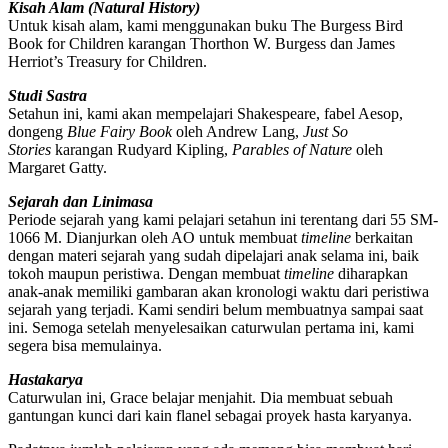
Kisah Alam (Natural History)
Untuk kisah alam, kami menggunakan buku The Burgess Bird
Book for Children karangan Thorthon W. Burgess dan James
Herriot’s Treasury for Children.
Studi Sastra
Setahun ini, kami akan mempelajari Shakespeare, fabel Aesop,
dongeng
Blue Fairy Book
oleh Andrew Lang,
Just So
Stories
karangan Rudyard Kipling,
Parables of Nature
oleh
Margaret Gatty.
Sejarah dan Linimasa
Periode sejarah yang kami pelajari setahun ini terentang dari 55 SM-
1066 M. Dianjurkan oleh AO untuk membuat
timeline
berkaitan
dengan materi sejarah yang sudah dipelajari anak selama ini, baik
tokoh maupun peristiwa. Dengan membuat
timeline
diharapkan
anak-anak memiliki gambaran akan kronologi waktu dari peristiwa
sejarah yang terjadi. Kami sendiri belum membuatnya sampai saat
ini. Semoga setelah menyelesaikan caturwulan pertama ini, kami
segera bisa memulainya.
Hastakarya
Caturwulan ini, Grace belajar menjahit. Dia membuat sebuah
gantungan kunci dari kain flanel sebagai proyek hasta karyanya.