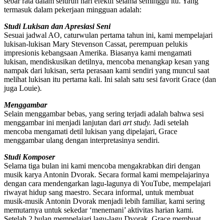
sebar rata dalam seluruh hari efektif selama seminggu itu. Yang
termasuk dalam pekerjaan mingguan adalah:
Studi Lukisan dan Apresiasi Seni
Sesuai jadwal AO, caturwulan pertama tahun ini, kami mempelajari
lukisan-lukisan Mary Stevenson Cassat, perempuan pelukis
impresionis kebangsaan Amerika. Biasanya kami mengamati
lukisan, mendiskusikan detilnya, mencoba menangkap kesan yang
nampak dari lukisan, serta perasaan kami sendiri yang muncul saat
melihat lukisan itu pertama kali. Ini salah satu sesi favorit Grace (dan
juga Louie).
Menggambar
Selain menggambar bebas, yang sering terjadi adalah bahwa sesi
menggambar ini menjadi lanjutan dari
art study.
Jadi setelah
mencoba mengamati detil lukisan yang dipelajari, Grace
menggambar ulang dengan interpretasinya sendiri.
Studi Komposer
Selama tiga bulan ini kami mencoba mengakrabkan diri dengan
musik karya Antonin Dvorak. Secara formal kami mempelajarinya
dengan cara mendengarkan lagu-lagunya di YouTube, mempelajari
riwayat hidup sang maestro. Secara informal, untuk membuat
musik-musik Antonin Dvorak menjadi lebih familiar, kami sering
memutarnya untuk sekedar ‘menemani’ aktivitas harian kami.
Setelah 2 bulan mempelajari lagu-lagu Dvorak, Grace membuat